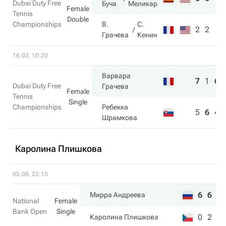
Dubai Duty Free
Буча
Меликар
Female
Tennis
Double
Championships
В.
С.
2
2
Грачева
Кенин
16.02, 10:20
Варвара
7
1
6
Dubai Duty Free
Грачева
Female
Tennis
Single
Championships
Ребекка
5
6
4
Шрамкова
Каролина Плишкова
05.08, 22:15
6
6
Мирра Андреева
National
Female
Bank Open
Single
0
2
Каролина Плишкова