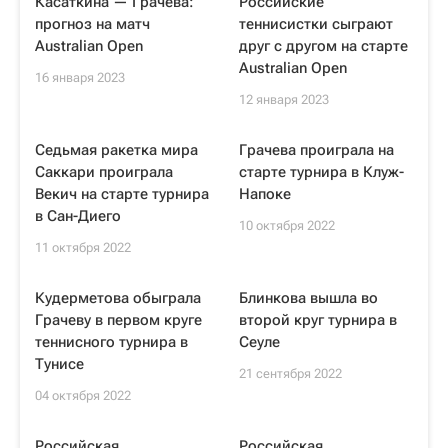
Касаткина — Грачева:
Российские
прогноз на матч
теннисистки сыграют
Australian Open
друг с другом на старте
Australian Open
16 января 2023
12 января 2023
Седьмая ракетка мира
Грачева проиграла на
Саккари проиграла
старте турнира в Клуж-
Векич на старте турнира
Напоке
в Сан-Диего
10 октября 2022
11 октября 2022
Кудерметова обыграла
Блинкова вышла во
Грачеву в первом круге
второй круг турнира в
теннисного турнира в
Сеуле
Тунисе
21 сентября 2022
04 октября 2022
Российская
Российская