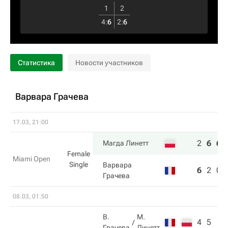
1
2
4
:
6
2
:
6
Статистика
Новости участников
Варвара Грачева
17.03, 21:00
2
6
6
Магда Линетт
Female
Miami Open
Single
Варвара
6
2
0
Грачева
08.03, 01:50
В.
М.
4
5
Грачева
Линетт