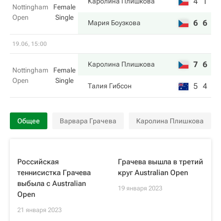
4
1
Каролина Плишкова
Nottingham
Female
Open
Single
6
6
Мария Боузкова
19.06, 15:00
7
6
Каролина Плишкова
Nottingham
Female
Open
Single
5
4
Талия Гибсон
Общее
Варвара Грачева
Каролина Плишкова
Российская
Грачева вышла в третий
теннисистка Грачева
круг Australian Open
выбыла с Australian
19 января 2023
Open
21 января 2023