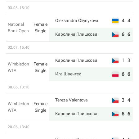
03.08, 18:10
4
4
Oleksandra Oliynykova
National
Female
Bank Open
Single
6
6
Каролина Плишкова
02.07, 15:40
1
3
Каролина Плишкова
Wimbledon
Female
WTA
Single
6
6
Ига Швентек
30.06, 13:10
3
4
Tereza Valentova
Wimbledon
Female
WTA
Single
6
6
Каролина Плишкова
20.06, 13:40