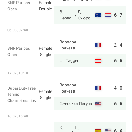
BNP Paribas
Female
Open
Double
Э.
Д.
6
7
Перес
Схюрс
06.03, 02:40
Варвара
2
4
Грачева
BNP Paribas
Female
Open
Single
6
6
Lilli Tagger
17.02, 10:10
Варвара
4
0
Dubai Duty Free
Грачева
Female
Tennis
Single
Championships
6
6
Джессика Пегула
16.02, 15:40
К.
Н.
6
6