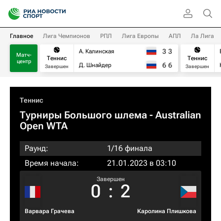
Главное
Лига Чемпионов
РПЛ
Лига Европы
АПЛ
Ла Лига
3
3
А. Калинская
Матч-
Теннис
Теннис
центр
6
6
Д. Шнайдер
Завершен
Завершен
Теннис
Турниры Большого шлема
- Australian
Open WTA
Раунд:
1/16 финала
Время начала:
21.01.2023 в 03:10
Завершен
0
:
2
Варвара Грачева
Каролина Плишкова