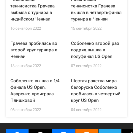
теннисистка Грачева
теннисистка Грачева
выбыла с турнира в
вышла в четвертьфинал
индийском Ченнаи
турнира в Ченнаи
16 сентября 2022
15 сентября 2022
Грачева пробилась во
Соболенко второй раз
второй круг турнира в
подряд вышла в
Ченнаи
полуфинал US Open
13 сентября 2022
07 сентября 2022
Соболенко вышла в 1/4
Шестая ракетка мира
финала US Open,
белоруска Соболенко
Азаренко проиграла
пробилась в четвертый
Плишковой
круг US Open
06 сентября 2022
04 сентября 2022