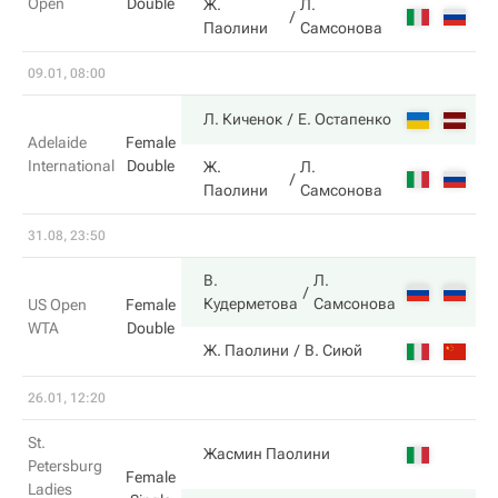
Open
Double
Ж.
Л.
4
Паолини
Самсонова
09.01, 08:00
6
Л. Киченок
Е. Остапенко
Adelaide
Female
International
Double
Ж.
Л.
4
Паолини
Самсонова
31.08, 23:50
В.
Л.
7
Кудерметова
Самсонова
US Open
Female
WTA
Double
6
Ж. Паолини
В. Сиюй
26.01, 12:20
St.
7
Жасмин Паолини
Petersburg
Female
Ladies