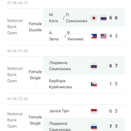
07.08, 04:15
М.
Л.
6
6
National
Като
Самсонова
Female
Bank
Double
Open
А.
В.
4
3
Эала
Уильямс
06.08, 01:05
Людмила
6
7
National
Самсонова
Female
Bank
Single
Open
Барбора
1
5
Крейчикова
03.08, 22:40
6
5
Janice Tjen
National
Female
Bank
Single
Людмила
Open
7
7
Самсонова