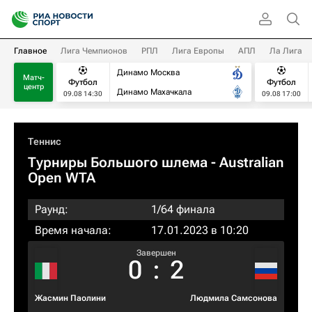
Главное
Лига Чемпионов
РПЛ
Лига Европы
АПЛ
Ла Лига
Динамо Москва
Матч-
Футбол
Футбол
центр
Динамо Махачкала
09.08 14:30
09.08 17:00
Теннис
Турниры Большого шлема
- Australian
Open WTA
Раунд:
1/64 финала
Время начала:
17.01.2023 в 10:20
Завершен
0
:
2
Жасмин Паолини
Людмила Самсонова