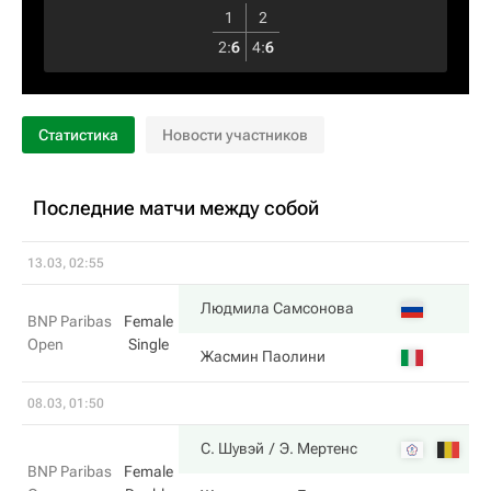
1
2
2
:
6
4
:
6
Статистика
Новости участников
Последние матчи между собой
13.03, 02:55
6
Людмила Самсонова
BNP Paribas
Female
Open
Single
0
Жасмин Паолини
08.03, 01:50
6
С. Шувэй
Э. Мертенс
BNP Paribas
Female