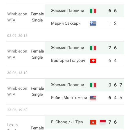
6
6
Жасмин Паолини
Wimbledon
Female
WTA
Single
1
2
Мария Саккари
02.07, 20:15
7
6
Жасмин Паолини
Wimbledon
Female
WTA
Single
6
4
Виктория Голубич
30.06, 13:10
0
6
7
Жасмин Паолини
Wimbledon
Female
WTA
Single
6
4
5
Робин Монтгомери
23.06, 19:50
7
6
E. Chong
J. Tjen
Lexus
Female