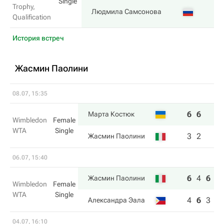
Single
Trophy,
6
Людмила Самсонова
Qualification
История встреч
Жасмин Паолини
08.07, 15:35
6
6
Марта Костюк
Wimbledon
Female
WTA
Single
3
2
Жасмин Паолини
06.07, 15:40
6
4
6
Жасмин Паолини
Wimbledon
Female
WTA
Single
4
6
3
Александра Эала
04.07, 16:10