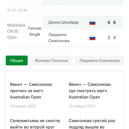
31.07, 23:40
6
6
Диана Шнайдер
Mubadala
Female
Citi DC
Single
Людмила
Open
3
4
Самсонова
Общее
Жасмин Паолини
Людмила Самсонова
Векич — Самсонова:
Векич — Самсонова:
прогноз на матч
где смотреть матч
Australian Open
Australian Open
18 января 2023
18 января 2023
Селехметьева не смогла
Самсонова третий раз
выйти во второй круг
подряд вышла во