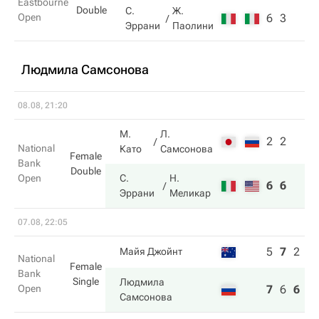
Eastbourne
Double
С.
Ж.
Open
6
3
Эррани
Паолини
Людмила Самсонова
08.08, 21:20
М.
Л.
2
2
National
Като
Самсонова
Female
Bank
Double
Open
С.
Н.
6
6
Эррани
Меликар
07.08, 22:05
5
7
2
Майя Джойнт
National
Female
Bank
Single
Людмила
Open
7
6
6
Самсонова