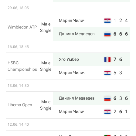
29.06, 18:05
1
2
4
Марин Чилич
Male
Wimbledon ATP
Single
6
6
6
Даниил Медведев
16.06, 18:45
7
6
Уго Умбер
HSBC
Male
Championships
Single
5
3
Марин Чилич
13.06, 14:30
6
3
6
Даниил Медведев
Male
Libema Open
Single
2
6
1
Марин Чилич
12.06, 14:40