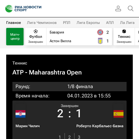
Главное
Лига Чемпионов
РПЛ
Лига Европы
АПЛ
Ла Лига
2
Бавария
Матч-
Футбол
Теннис
центр
1
Астон Вилла
Завершен
Завершен
Теннис
ATP
- Maharashtra Open
Раунд:
1/8 финала
Время начала:
04.01.2023 в 15:55
Завершен
2
:
1
Марин Чилич
Роберто Карбальес-Баэна
1
2
3