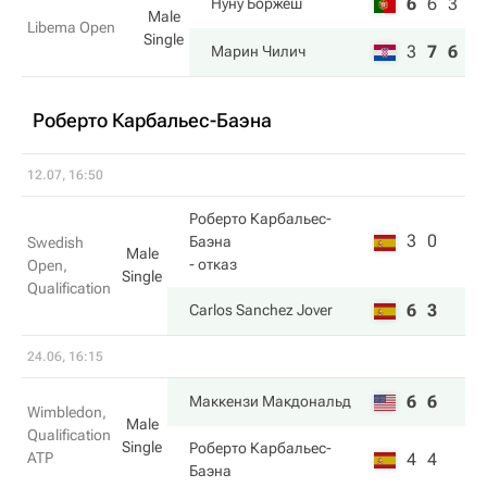
6
6
3
Нуну Боржеш
Male
Libema Open
Single
3
7
6
Марин Чилич
Роберто Карбальес-Баэна
12.07, 16:50
Роберто Карбальес-
3
0
Баэна
Swedish
Male
- отказ
Open,
Single
Qualification
6
3
Carlos Sanchez Jover
24.06, 16:15
6
6
Маккензи Макдональд
Wimbledon,
Male
Qualification
Single
Роберто Карбальес-
ATP
4
4
Баэна