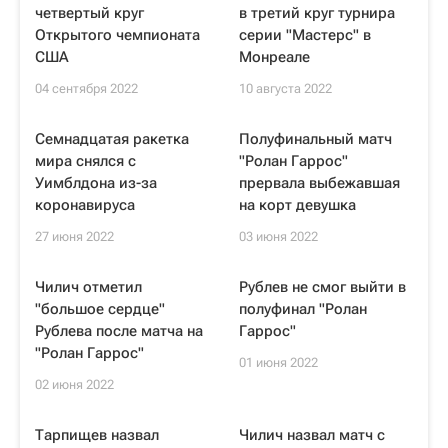
четвертый круг
в третий круг турнира
Открытого чемпионата
серии "Мастерс" в
США
Монреале
04 сентября 2022
10 августа 2022
Семнадцатая ракетка
Полуфинальный матч
мира снялся с
"Ролан Гаррос"
Уимблдона из-за
прервала выбежавшая
коронавируса
на корт девушка
27 июня 2022
03 июня 2022
Чилич отметил
Рублев не смог выйти в
"большое сердце"
полуфинал "Ролан
Рублева после матча на
Гаррос"
"Ролан Гаррос"
01 июня 2022
02 июня 2022
Тарпищев назвал
Чилич назвал матч с