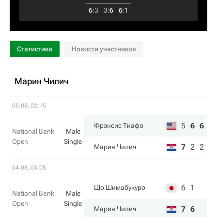
6
:
3
3
:
6
6
:
1
Статистика
Новости участников
Марин Чилич
05.08, 02:15
5
6
6
Фрэнсис Тиафо
National Bank
Male
Open
Single
7
2
2
Марин Чилич
04.08, 03:05
6
1
Шо Шимабукуро
National Bank
Male
Open
Single
7
6
Марин Чилич