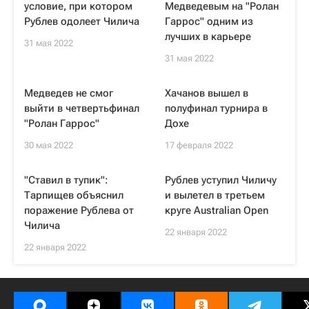
условие, при котором
Медведевым на "Ролан
Рублев одолеет Чилича
Гаррос" одним из
лучших в карьере
31 мая 2022
31 мая 2022
Медведев не смог
Хачанов вышел в
выйти в четвертьфинал
полуфинал турнира в
"Ролан Гаррос"
Дохе
30 мая 2022
17 февраля 2022
"Ставил в тупик":
Рублев уступил Чиличу
Тарпищев объяснил
и вылетел в третьем
поражение Рублева от
круге Australian Open
Чилича
22 января 2022
22 января 2022