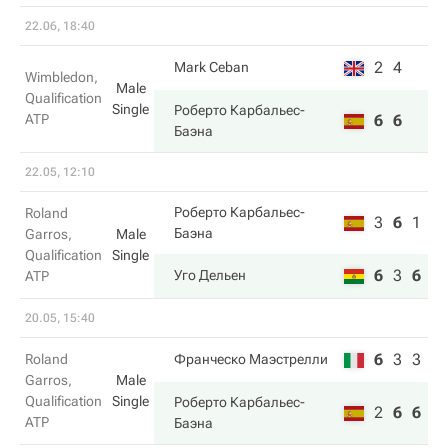
22.06, 18:40
2
4
Mark Ceban
Wimbledon,
Male
Qualification
Single
Роберто Карбальес-
ATP
6
6
Баэна
22.05, 12:10
Роберто Карбальес-
Roland
3
6
1
Баэна
Garros,
Male
Qualification
Single
6
3
6
Уго Дельен
ATP
20.05, 15:40
6
3
3
Roland
Франческо Маэстрелли
Garros,
Male
Qualification
Single
Роберто Карбальес-
2
6
6
ATP
Баэна