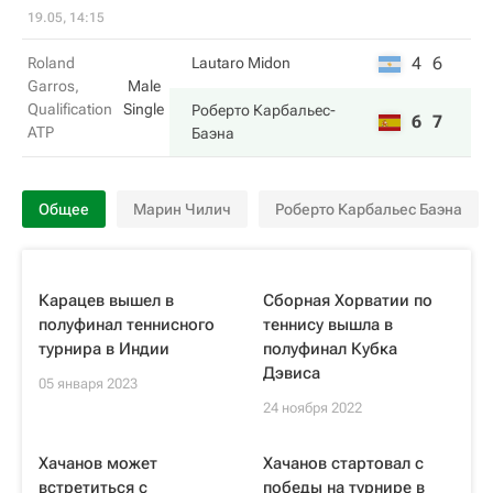
19.05, 14:15
4
6
Roland
Lautaro Midon
Garros,
Male
Qualification
Single
Роберто Карбальес-
6
7
ATP
Баэна
Общее
Марин Чилич
Роберто Карбальес Баэна
Карацев вышел в
Сборная Хорватии по
полуфинал теннисного
теннису вышла в
турнира в Индии
полуфинал Кубка
Дэвиса
05 января 2023
24 ноября 2022
Хачанов может
Хачанов стартовал с
встретиться с
победы на турнире в