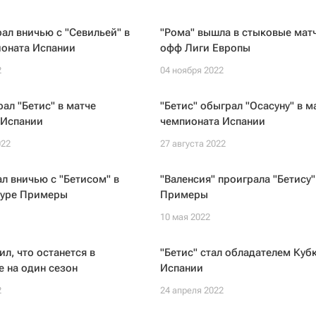
рал вничью с "Севильей" в
"Рома" вышла в стыковые матч
ионата Испании
офф Лиги Европы
2
04 ноября 2022
рал "Бетис" в матче
"Бетис" обыграл "Осасуну" в м
 Испании
чемпионата Испании
022
27 августа 2022
ал вничью с "Бетисом" в
"Валенсия" проиграла "Бетису"
туре Примеры
Примеры
10 мая 2022
ил, что останется в
"Бетис" стал обладателем Куб
е на один сезон
Испании
2
24 апреля 2022