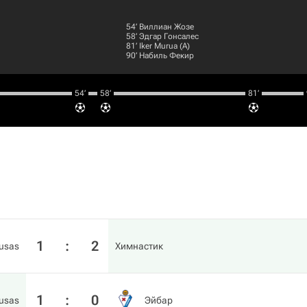
54‎’‎
Виллиан Жозе
58‎’‎
Эдгар Гонсалес
81‎’‎
Iker Murua
(А)
90‎’‎
Набиль Фекир
54‎’‎
58‎’‎
81‎’‎
1
:
2
iusas
Химнастик
1
:
0
iusas
Эйбар