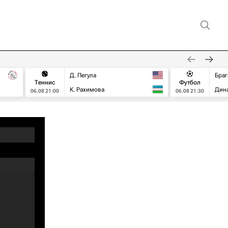
Д. Пегула
Браг
Теннис
Футбол
К. Рахимова
Дин
06.08 21:00
06.08 21:30