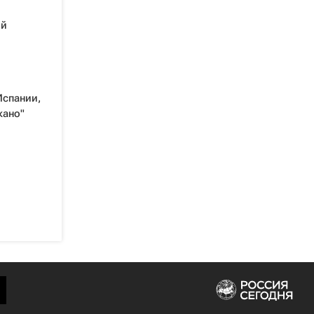
ой
Испании,
кано"