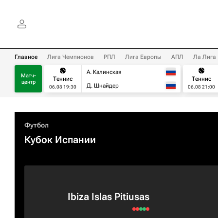
Главное
Лига Чемпионов
РПЛ
Лига Европы
АПЛ
Ла Лига
А. Калинская
Матч-
Теннис
Теннис
центр
Д. Шнайдер
06.08 19:30
06.08 21:00
Футбол
Кубок Испании
Ibiza Islas Pitiusas