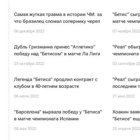
Самая жуткая травма в истории ЧМ: за
"Бетис" сыг
что бразилец сломал сопернику череп
матче чемп
06 декабря 2022
07 ноября 202
Дубль Гризманна принес "Атлетико"
"Реал" обыг
победу над "Бетисом" в матче Ла Лиги
чемпионата
23 октября 2022
03 сентября 2
Легенда "Бетиса" продлил контракт с
"Реал" сыгр
клубом в 40-летнем возрасте
последнем 
06 июля 2022
21 мая 2022
"Барселона" вырвала победу у "Бетиса"
Хоакин заяв
в матче чемпионата Испании
"Бетисе" ещ
08 мая 2022
25 апреля 202