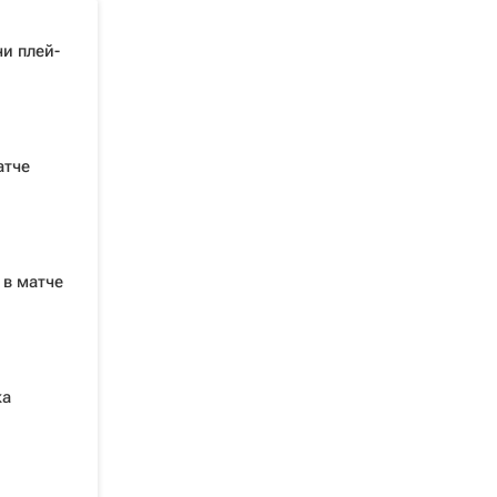
и плей-
атче
 в матче
ка