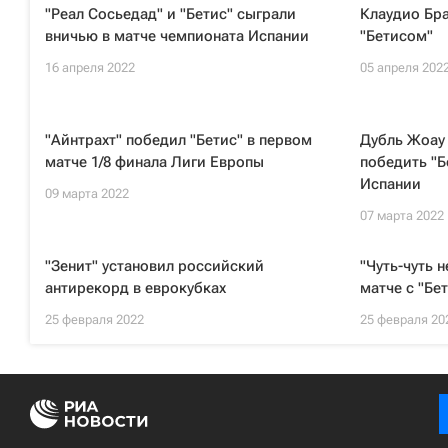
"Реал Сосьедад" и "Бетис" сыграли
Клаудио Бра
вничью в матче чемпионата Испании
"Бетисом"
16 апреля 2022
05 апреля 202
"Айнтрахт" победил "Бетис" в первом
Дубль Жоау 
матче 1/8 финала Лиги Европы
победить "Б
Испании
09 марта 2022
07 марта 2022
"Зенит" установил российский
"Чуть-чуть 
антирекорд в еврокубках
матче с "Бе
25 февраля 2022
25 февраля 20