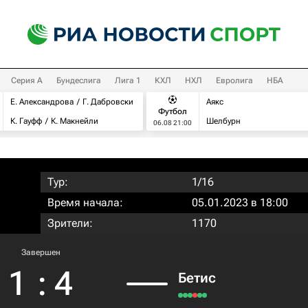
Серия А
Бундеслига
Лига 1
КХЛ
НХЛ
Евролига
НБА
Е. Александрова
Г. Дабровски
Аякс
Футбол
К. Гауфф
К. Макнейли
Шелбурн
06.08 21:00
Тур:
1/16
Время начала:
05.01.2023 в 18:00
Зрители:
1170
Завершен
1
:
4
Бетис