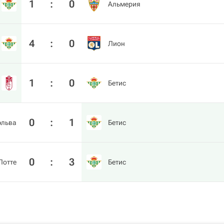
1
:
0
Альмерия
4
:
0
Лион
1
:
0
Бетис
0
:
1
эльва
Бетис
0
:
3
Лотте
Бетис