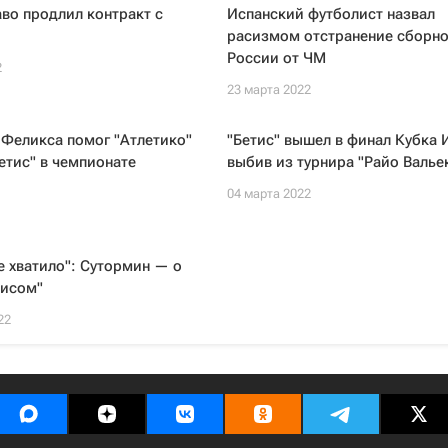
во продлил контракт с
Испанский футболист назвал
расизмом отстранение сборн
России от ЧМ
2
23 марта 2022
Феликса помог "Атлетико"
"Бетис" вышел в финал Кубка 
етис" в чемпионате
выбив из турнира "Райо Валье
04 марта 2022
не хватило": Сутормин — о
тисом"
22