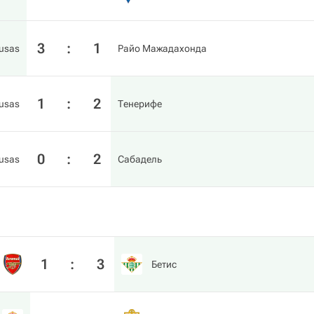
3
:
1
iusas
Райо Мажадахонда
1
:
2
iusas
Тенерифе
0
:
2
iusas
Сабадель
1
:
3
Бетис