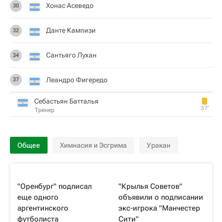
Хонас Асеведо
30
Данте Кампизи
32
Сантьяго Лухан
34
Леандро Фигередо
37
Себастьян Батталья
37‎’‎
Тренер
Общее
Химнасия и Эсгрима
Уракан
"Оренбург" подписал
"Крылья Советов"
еще одного
объявили о подписании
аргентинского
экс-игрока "Манчестер
футболиста
Сити"