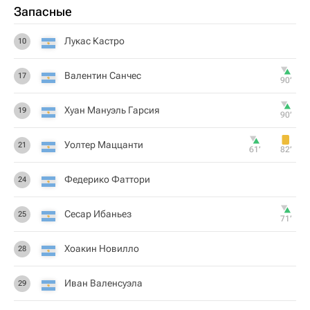
Запасные
Лукас Кастро
10
Валентин Санчес
17
90‎’‎
Хуан Мануэль Гарсия
19
90‎’‎
Уолтер Маццанти
21
61‎’‎
82‎’‎
Федерико Фаттори
24
Сесар Ибаньез
25
71‎’‎
Хоакин Новилло
28
Иван Валенсуэла
29