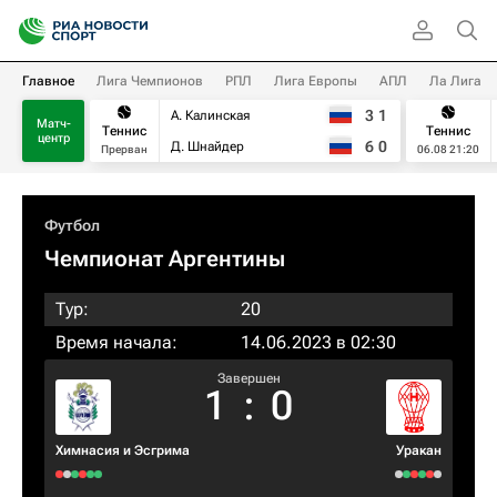
Главное
Лига Чемпионов
РПЛ
Лига Европы
АПЛ
Ла Лига
3
1
А. Калинская
Матч-
Теннис
Теннис
центр
6
0
Д. Шнайдер
Прерван
06.08 21:20
Футбол
Чемпионат Аргентины
Тур:
20
Время начала:
14.06.2023 в 02:30
Завершен
1
:
0
Химнасия и Эсгрима
Уракан