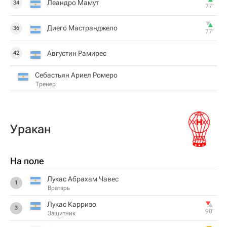
Леандро Мамут
34
77‎’‎
Диего Мастранджело
36
77‎’‎
Августин Рамирес
42
Себастьян Ариел Ромеро
Тренер
Уракан
На поле
Лукас Абрахам Чавес
1
Вратарь
Лукас Карризо
3
90‎’‎
Защитник