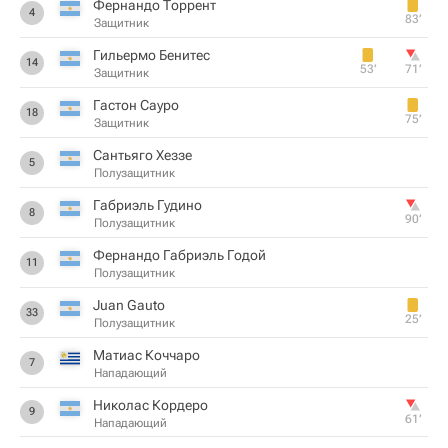
Фернандо Торрент
4
83‎’‎
Защитник
Гильермо Бенитес
14
53‎’‎
71‎’‎
Защитник
Гастон Сауро
18
75‎’‎
Защитник
Сантьяго Хеззе
5
Полузащитник
Габриэль Гудино
8
90‎’‎
Полузащитник
Фернандо Габриэль Годой
11
Полузащитник
Juan Gauto
33
25‎’‎
Полузащитник
Матиас Коччаро
7
Нападающий
Николас Кордеро
9
61‎’‎
Нападающий