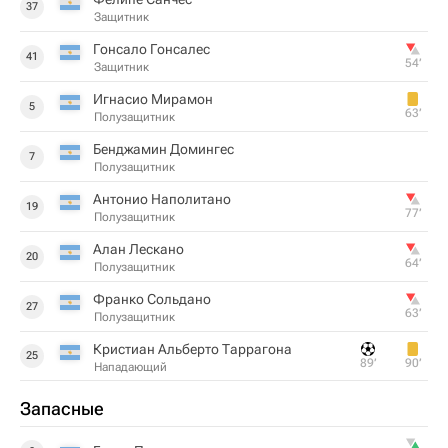
37
Защитник
Гонсало Гонсалес
41
54‎’‎
Защитник
Игнасио Мирамон
5
63‎’‎
Полузащитник
Бенджамин Домингес
7
Полузащитник
Антонио Наполитано
19
77‎’‎
Полузащитник
Алан Лескано
20
64‎’‎
Полузащитник
Франко Сольдано
27
63‎’‎
Полузащитник
Кристиан Альберто Таррагона
25
89‎’‎
90‎’‎
Нападающий
Запасные