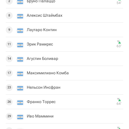
Бруно Палаццо
2
54‎’‎
Алексис Штаймбах
8
Лаутаро Контин
9
Эрик Рамирес
11
63‎’‎
Агустин Боливар
14
Максимилиано Комба
17
Нельсон Инсфран
23
Франко Торрес
26
64‎’‎
Иво Маммини
29