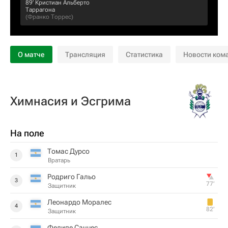
89‎’‎
Кристиан Альберто
Таррагона
(
Франко Торрес
)
О матче
Трансляция
Статистика
Новости ком
Химнасия и Эсгрима
На поле
Томас Дурсо
1
Вратарь
Родриго Гальо
3
77‎’‎
Защитник
Леонардо Моралес
4
82‎’‎
Защитник
Фелипе Санчес