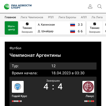
Главное
Лига Чемпионов
РПЛ
Лига Европы
АПЛ
Ла Лига
3
3
А. Калинская
Матч-
Теннис
Теннис
центр
6
6
Д. Шнайдер
Завершен
Завершен
Футбол
Чемпионат Аргентины
Тур:
12
Время начала:
18.04.2023 в 03:30
Завершен
4
:
4
Годой Крус
Ланус