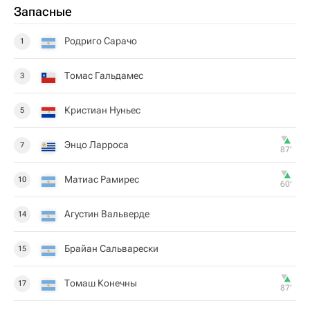
Запасные
Родриго Сарачо
1
Томас Гальдамес
3
Кристиан Нуньес
5
Энцо Ларроса
7
87‎’‎
Матиас Рамирес
10
60‎’‎
Агустин Вальверде
14
Брайан Сальварески
15
Томаш Конечны
17
87‎’‎