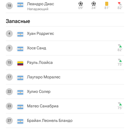
Леандро Диас
18
09‎’‎
34‎’‎
81‎’‎
82‎’‎
Нападающий
Запасные
Хуан Родригес
4
Хосе Санд
9
82‎’‎
Рауль Лоайса
15
75‎’‎
Лаутаро Моралес
17
Хулио Солер
22
Матео Санабриа
23
75‎’‎
Брайан Леонель Бландо
27