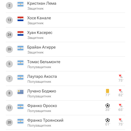
Кристиан Лема
2
Защитник
Хосе Канале
13
Защитник
Хуан Касерес
24
Защитник
Брайан Агирре
35
Защитник
Томас Бельмонте
5
Полузащитник
Лаутаро Акоста
7
75‎’‎
Полузащитник
Лучано Боджио
8
77‎’‎
82‎’‎
Полузащитник
Франко Ороско
11
35‎’‎
65‎’‎
Полузащитник
Франко Троянский
20
01‎’‎
75‎’‎
Полузащитник