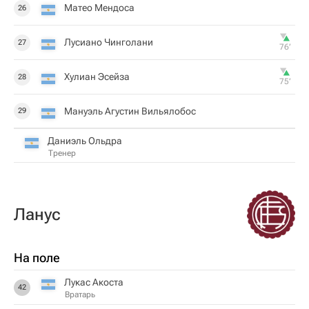
Матео Мендоса
26
Лусиано Чинголани
27
76‎’‎
Хулиан Эсейза
28
75‎’‎
Мануэль Агустин Вильялобос
29
Даниэль Ольдра
Тренер
Ланус
На поле
Лукас Акоста
42
Вратарь