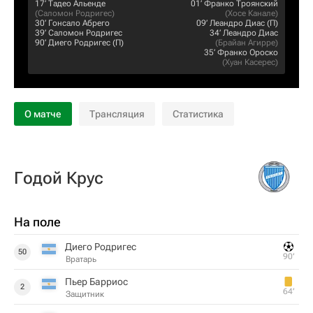
17‎’‎
Тадео Альенде
01‎’‎
Франко Троянский
(
Саломон Родригес
)
(
Хосе Канале
)
30‎’‎
Гонсало Абрего
09‎’‎
Леандро Диас
(П)
39‎’‎
Саломон Родригес
34‎’‎
Леандро Диас
90‎’‎
Диего Родригес
(П)
(
Брайан Агирре
)
35‎’‎
Франко Ороско
(
Хуан Касерес
)
О матче
Трансляция
Статистика
Годой Крус
На поле
Диего Родригес
50
90‎’‎
Вратарь
Пьер Барриос
2
64‎’‎
Защитник