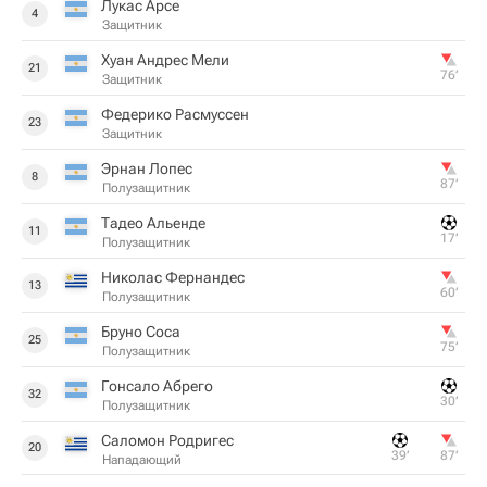
Лукас Арсе
4
Защитник
Хуан Андрес Мели
21
76‎’‎
Защитник
Федерико Расмуссен
23
Защитник
Эрнан Лопес
8
87‎’‎
Полузащитник
Тадео Альенде
11
17‎’‎
Полузащитник
Николас Фернандес
13
60‎’‎
Полузащитник
Бруно Соса
25
75‎’‎
Полузащитник
Гонсало Абрего
32
30‎’‎
Полузащитник
Саломон Родригес
20
39‎’‎
87‎’‎
Нападающий