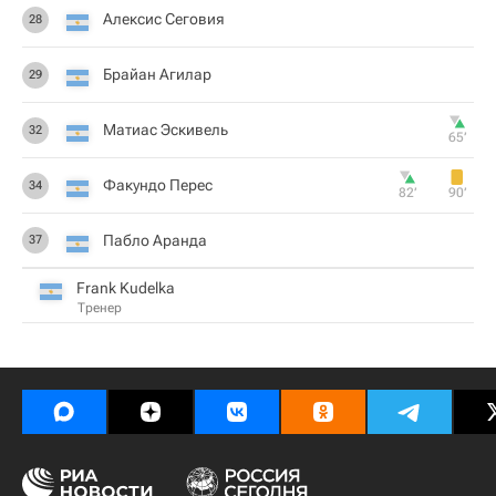
Алексис Сеговия
28
Брайан Агилар
29
Матиас Эскивель
32
65‎’‎
Факундо Перес
34
82‎’‎
90‎’‎
Пабло Аранда
37
Frank Kudelka
Тренер