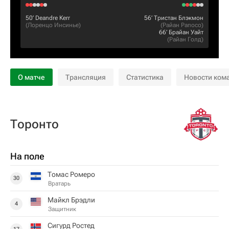
50‎’‎
Deandre Kerr
56‎’‎
Тристан Блэкмон
(
Лоренцо Инсинье
)
(
Райан Рапосо
)
66‎’‎
Брайан Уайт
(
Райан Голд
)
О матче
Трансляция
Статистика
Новости ком
Торонто
На поле
Томас Ромеро
30
Вратарь
Майкл Брэдли
4
Защитник
Сигурд Ростед