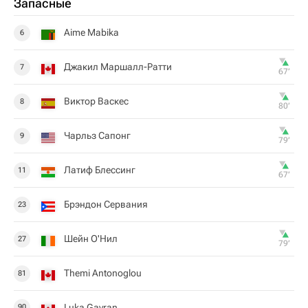
Запасные
Aime Mabika
6
Джакил Маршалл-Ратти
7
67‎’‎
Виктор Васкес
8
80‎’‎
Чарльз Сапонг
9
79‎’‎
Латиф Блессинг
11
67‎’‎
Брэндон Сервания
23
Шейн О'Нил
27
79‎’‎
Themi Antonoglou
81
Luka Gavran
90