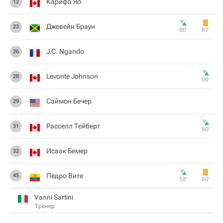
Карифа Яо
12
Джевейн Браун
23
80‎’‎
87‎’‎
J.C. Ngando
26
Levonte Johnson
28
90‎’‎
Саймон Бечер
29
Расселл Тейберт
31
90‎’‎
Исаак Бемер
32
Педро Вите
45
58‎’‎
60‎’‎
Vanni Sartini
Тренер