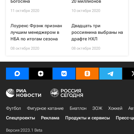
Богосяна
20 миллионов
11 октября 2020
10 октября 2020
Лоуренс Фрэнк признан
Двадцать три
лучшим менеджером в
россиянина выбраны на
НБА по итогам сезона
драфте НХЛ
08 октября 2020
08 октября 2020
Футбол
Фигурное катание
Биатлон
ЗОЖ
Хоккей
Ав
Спецпроекты
Реклама
Продукты и сервисы
Пресс-ц
Версия 2023.1 Beta