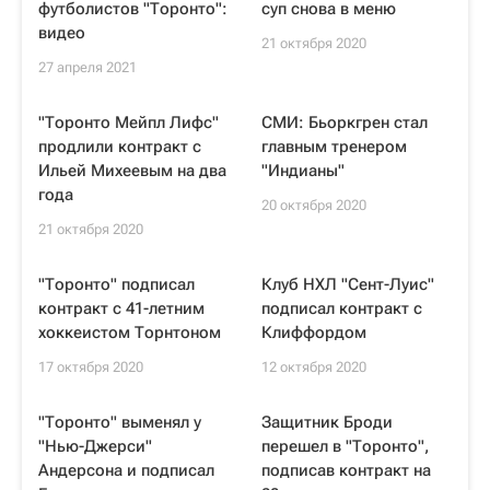
футболистов "Торонто":
суп снова в меню
видео
21 октября 2020
27 апреля 2021
"Торонто Мейпл Лифс"
СМИ: Бьоркгрен стал
продлили контракт с
главным тренером
Ильей Михеевым на два
"Индианы"
года
20 октября 2020
21 октября 2020
"Торонто" подписал
Клуб НХЛ "Сент-Луис"
контракт с 41-летним
подписал контракт с
хоккеистом Торнтоном
Клиффордом
17 октября 2020
12 октября 2020
"Торонто" выменял у
Защитник Броди
"Нью-Джерси"
перешел в "Торонто",
Андерсона и подписал
подписав контракт на