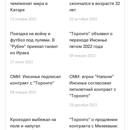
чемпионат мира в
скончался в возрасте 32
Катаре
лет
13 ноября 2022
22 октября 2022
Поездка на войну и
"Торонто" объявил о
футбол под пулями. В
переходе Инсинье
"Рубин" приехал талант
летом 2022 года
из Ирака
08 января 2022
27 июля 2022
СМИ: Инсинье подписал
СМИ: игрок "Наполи"
контракт с "Торонто"
Инсинье согласовал
пятилетний контракт с
08 января 2022
"Торонто"
28 декабря 2021
Крокодил выбежал на
"Торонто" о продлении
поле и напугал
контракта с Михеевым: