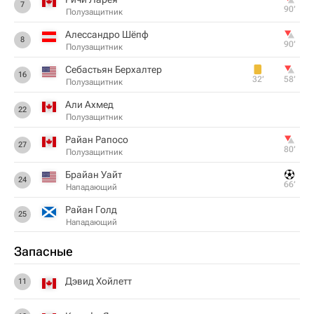
7
90‎’‎
Полузащитник
Алессандро Шёпф
8
90‎’‎
Полузащитник
Себастьян Берхалтер
16
32‎’‎
58‎’‎
Полузащитник
Али Ахмед
22
Полузащитник
Райан Рапосо
27
80‎’‎
Полузащитник
Брайан Уайт
24
66‎’‎
Нападающий
Райан Голд
25
Нападающий
Запасные
Дэвид Хойлетт
11