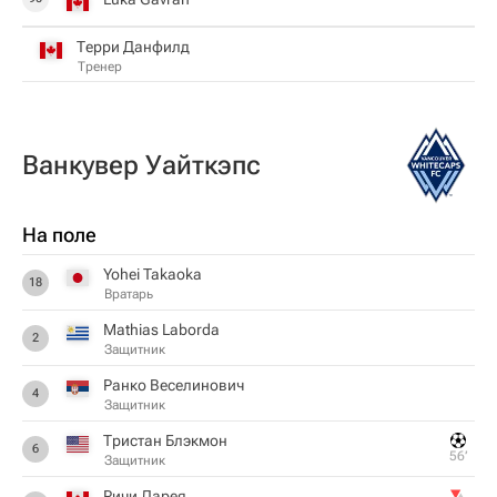
Терри Данфилд
Тренер
Ванкувер Уайткэпс
На поле
Yohei Takaoka
18
Вратарь
Mathias Laborda
2
Защитник
Ранко Веселинович
4
Защитник
Тристан Блэкмон
6
56‎’‎
Защитник
Ричи Ларея