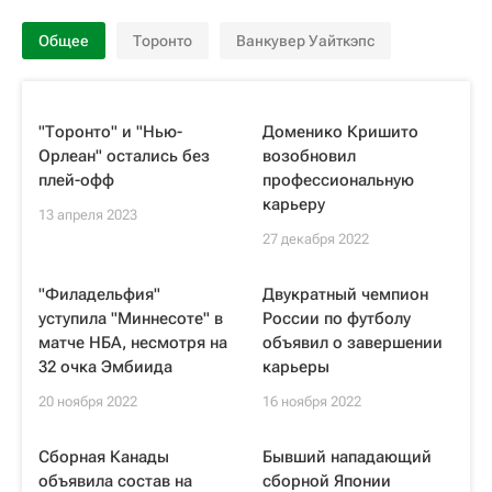
Общее
Торонто
Ванкувер Уайткэпс
"Торонто" и "Нью-
Доменико Кришито
Орлеан" остались без
возобновил
плей-офф
профессиональную
карьеру
13 апреля 2023
27 декабря 2022
"Филадельфия"
Двукратный чемпион
уступила "Миннесоте" в
России по футболу
матче НБА, несмотря на
объявил о завершении
32 очка Эмбиида
карьеры
20 ноября 2022
16 ноября 2022
Сборная Канады
Бывший нападающий
объявила состав на
сборной Японии