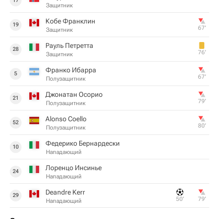
17
Защитник
Кобе Франклин
19
67‎’‎
Защитник
Рауль Петретта
28
76‎’‎
Защитник
Франко Ибарра
5
67‎’‎
Полузащитник
Джонатан Осорио
21
79‎’‎
Полузащитник
Alonso Coello
52
80‎’‎
Полузащитник
Федерико Бернардески
10
Нападающий
Лоренцо Инсинье
24
Нападающий
Deandre Kerr
29
50‎’‎
79‎’‎
Нападающий