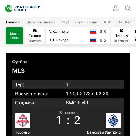
Главное
Лига Чемпионов
РПЛ
Лига Европы
АПЛ
Ла Лига
3
3
А. Калинская
Матч-
Теннис
Теннис
центр
6
6
Д. Шнайдер
Завершен
Завершен
Футбол
MLS
Тур:
1
Время начала:
17.09.2023 в 02:30
Стадион:
BMO Field
Завершен
1
:
2
Торонто
Ванкувер Уайткэпс