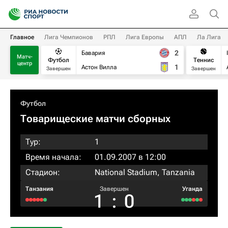
Главное
Лига Чемпионов
РПЛ
Лига Европы
АПЛ
Ла Лига
2
Бавария
Матч-
Футбол
Теннис
центр
1
Астон Вилла
Завершен
Завершен
Футбол
Товарищеские матчи сборных
Тур:
1
Время начала:
01.09.2007 в 12:00
Стадион:
National Stadium, Tanzania
Танзания
Завершен
Уганда
1
:
0