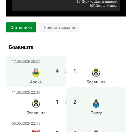
30‎’‎
Зурико Давиташвили
63‎’‎
Джош Маджа
Статистика
Новости команд
Боавишта
17.05.2025 20:00
4
:
1
Арока
Боавишта
11.05.2025 22:30
1
:
2
Боавишта
Порту
05.05.2025 22:15