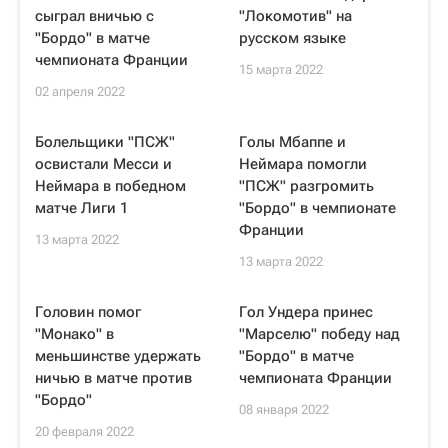
сыграл вничью с
"Локомотив" на
"Бордо" в матче
русском языке
чемпионата Франции
15 марта 2022
02 апреля 2022
Болельщики "ПСЖ"
Голы Мбаппе и
освистали Месси и
Неймара помогли
Неймара в победном
"ПСЖ" разгромить
матче Лиги 1
"Бордо" в чемпионате
Франции
13 марта 2022
13 марта 2022
Головин помог
Гол Ундера принес
"Монако" в
"Марселю" победу над
меньшинстве удержать
"Бордо" в матче
ничью в матче против
чемпионата Франции
"Бордо"
08 января 2022
20 февраля 2022