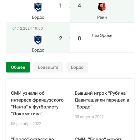
1
:
4
Бордо
Ренн
01.12.2024 19:00
Лез Эрбье
2
:
0
Бордо
Общее
Боавишта
Бордо
СМИ узнали об
Бывший игрок "Рубина"
интересе французского
Давиташвили перешел в
"Нанта" к футболисту
"Бордо"
"Локомотива"
30 августа 2022
08 декабря 2022
"Бордо" остался во
СМИ: "Бордо" может