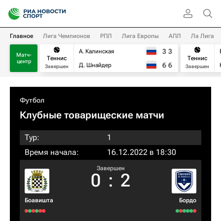
Главное
Лига Чемпионов
РПЛ
Лига Европы
АПЛ
Ла Лига
3
3
А. Калинская
Матч-
Теннис
Теннис
центр
6
6
Д. Шнайдер
Завершен
Завершен
Футбол
Клубные товарищеские матчи
Тур:
1
Время начала:
16.12.2022 в 18:30
Завершен
0
:
2
Боавишта
Бордо