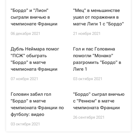
"Бордо" и "Лион"
"Мец" в меньшинстве
сыграли вничью в
ушел от поражения в
чемпионате Франции
матче Лиги 1 с "Бордо"
06 декабря 2021
21 ноября 2021
Дубль Неймара помог
Гол и пас Головина
"ПСЖ" обыграть
помогли "Монако"
"Бордо" в матче
разгромить "Бордо" в
чемпионата Франции
Лиге 1
07 ноября 2021
03 октября 2021
Головин забил гол
"Бордо" сыграл вничью
"Бордо" в матче
с "Ренном" в матче
чемпионата Франции по
чемпионата Франции
футболу: видео
26 сентября 2021
03 октября 2021