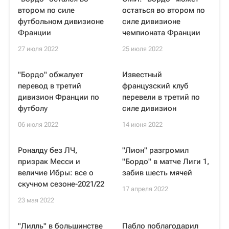
втором по силе
остаться во втором по
футбольном дивизионе
силе дивизионе
Франции
чемпионата Франции
27 июля 2022
25 июля 2022
"Бордо" обжалует
Известный
перевод в третий
французский клуб
дивизион Франции по
перевели в третий по
футболу
силе дивизион
06 июля 2022
14 июня 2022
Роналду без ЛЧ,
"Лион" разгромил
призрак Месси и
"Бордо" в матче Лиги 1,
величие Ибры: все о
забив шесть мячей
скучном сезоне-2021/22
17 апреля 2022
23 мая 2022
"Лилль" в большинстве
Пабло поблагодарил