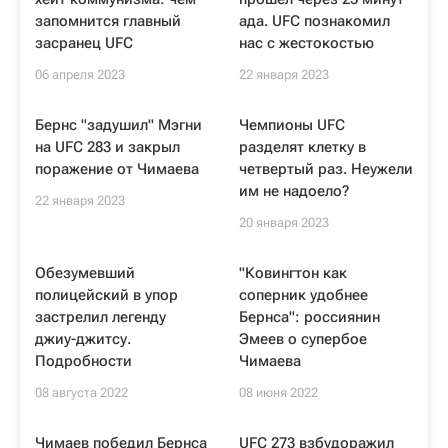
запомнится главный
ада. UFC познакомил
засранец UFC
нас с жестокостью
06 апреля 2023
22 января 2023
Бернс "задушил" Мэгни
Чемпионы UFC
на UFC 283 и закрыл
разделят клетку в
поражение от Чимаева
четвертый раз. Неужели
им не надоело?
22 января 2023
20 января 2023
Обезумевший
"Ковингтон как
полицейский в упор
соперник удобнее
застрелил легенду
Бернса": россиянин
джиу-джитсу.
Эмеев о супербое
Подробности
Чимаева
08 августа 2022
08 июня 2022
Чимаев победил Бернса
UFC 273 взбудоражил