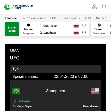
Главное
Лига Чемпионов
РПЛ
Лига Европы
АПЛ
Ла Лига
3
3
А. Калинская
Матч-
Теннис
Теннис
центр
6
6
Д. Шнайдер
Завершен
Завершен
MMA
UFC
Тур:
Время начала:
22.01.2023 в 07:00
Завершен
Гилберт Бернс
Нил Магни