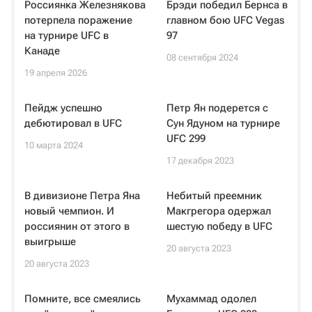
Россиянка Железнякова
Брэди победил Бернса в
потерпела поражение
главном бою UFC Vegas
на турнире UFC в
97
Канаде
08 сентября 2024
19 апреля 2026
Пейдж успешно
Петр Ян подерется с
дебютировал в UFC
Сун Ядуном на турнире
UFC 299
10 марта 2024
17 декабря 2023
В дивизионе Петра Яна
Небитый преемник
новый чемпион. И
Макгрегора одержал
россиянин от этого в
шестую победу в UFC
выигрыше
20 августа 2023
20 августа 2023
Помните, все смеялись
Мухаммад одолел