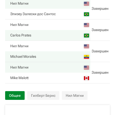
Нил Магни
Завершен
Элизеу Залески дос Сантос
Нил Магни
Завершен
Carlos Prates
Нил Магни
Завершен
Michael Morales
Нил Магни
Завершен
Mike Malott
Общее
Гилберт Бернс
Нил Мэгни