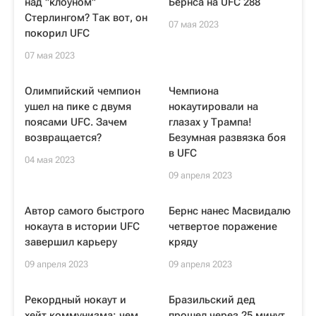
над "клоуном"
Бернса на UFC 288
Стерлингом? Так вот, он
07 мая 2023
покорил UFC
07 мая 2023
Олимпийский чемпион
Чемпиона
ушел на пике с двумя
нокаутировали на
поясами UFC. Зачем
глазах у Трампа!
возвращается?
Безумная развязка боя
в UFC
04 мая 2023
09 апреля 2023
Автор самого быстрого
Бернс нанес Масвидалю
нокаута в истории UFC
четвертое поражение
завершил карьеру
кряду
09 апреля 2023
09 апреля 2023
Рекордный нокаут и
Бразильский дед
хейт коммунизма: чем
прошел через 25 минут