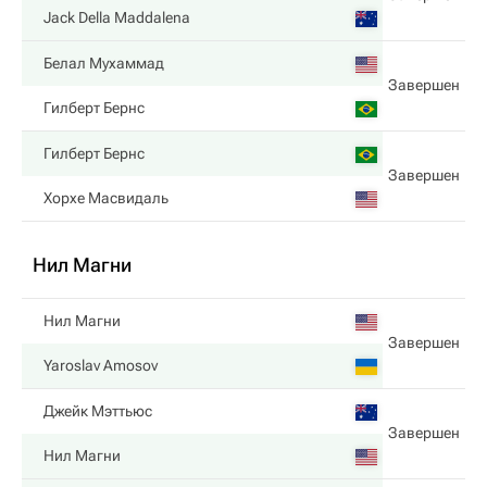
Jack Della Maddalena
Белал Мухаммад
Завершен
Гилберт Бернс
Гилберт Бернс
Завершен
Хорхе Масвидаль
Нил Магни
Нил Магни
Завершен
Yaroslav Amosov
Джейк Мэттьюс
Завершен
Нил Магни