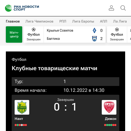
Главное
Лига Чемпионов
РПЛ
Лига Европы
АПЛ
Ла Лига
0
Крылья Советов
Матч-
Футбол
Футбол
центр
2
Балтика
Завершен
Завершен
Футбол
Клубные товарищеские матчи
Тур:
1
Время начала:
10.12.2022 в 14:30
Завершен
0
:
1
Нант
Дижон