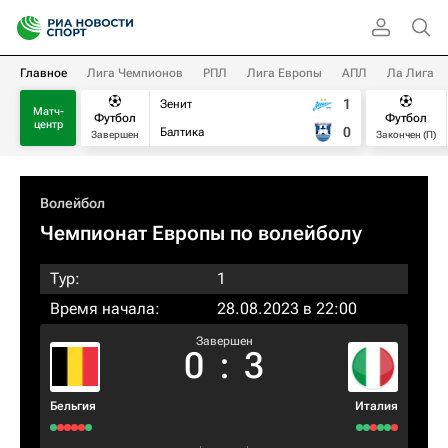
Главное
Лига Чемпионов
РПЛ
Лига Европы
АПЛ
Ла Лига
1
Зенит
Матч-
Футбол
Футбол
центр
0
Балтика
Завершен
Закончен (П)
Волейбол
Чемпионат Европы по волейболу
Тур:
1
Время начала:
28.08.2023 в 22:00
Завершен
0
:
3
Бельгия
Италия