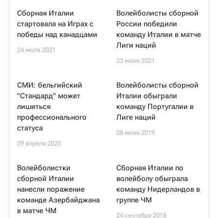
Сборная Италии
Волейболисты сборной
стартовала на Играх с
России победили
победы над канадцами
команду Италии в матче
Лиги наций
24 июля 2021
23 июня 2021
СМИ: бельгийский
Волейболисты сборной
"Стандард" может
Италии обыграли
лишиться
команду Португалии в
профессионального
Лиге наций
статуса
08 июня 2019
09 апреля 2020
Волейболистки
Сборная Италии по
сборной Италии
волейболу обыграла
нанесли поражение
команду Нидерландов в
команде Азербайджана
группе ЧМ
в матче ЧМ
24 сентября 2018