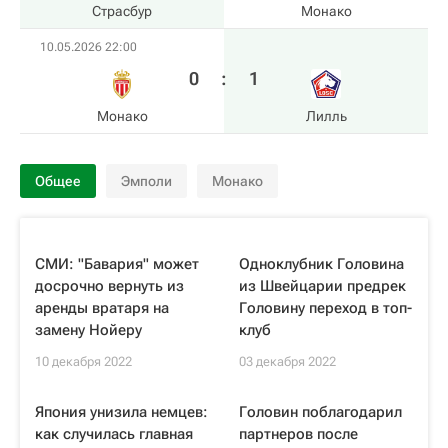
Страсбур
Монако
10.05.2026 22:00
0
:
1
Монако
Лилль
Общее
Эмполи
Монако
СМИ: "Бавария" может
Одноклубник Головина
досрочно вернуть из
из Швейцарии предрек
аренды вратаря на
Головину переход в топ-
замену Нойеру
клуб
10 декабря 2022
03 декабря 2022
Япония унизила немцев:
Головин поблагодарил
как случилась главная
партнеров после