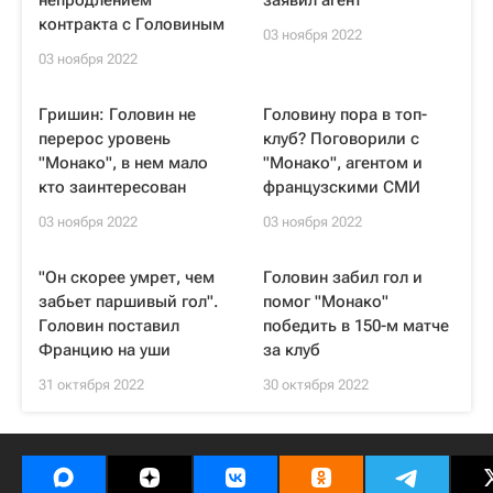
непродлением
заявил агент
контракта с Головиным
03 ноября 2022
03 ноября 2022
Гришин: Головин не
Головину пора в топ-
перерос уровень
клуб? Поговорили с
"Монако", в нем мало
"Монако", агентом и
кто заинтересован
французскими СМИ
03 ноября 2022
03 ноября 2022
"Он скорее умрет, чем
Головин забил гол и
забьет паршивый гол".
помог "Монако"
Головин поставил
победить в 150-м матче
Францию на уши
за клуб
31 октября 2022
30 октября 2022