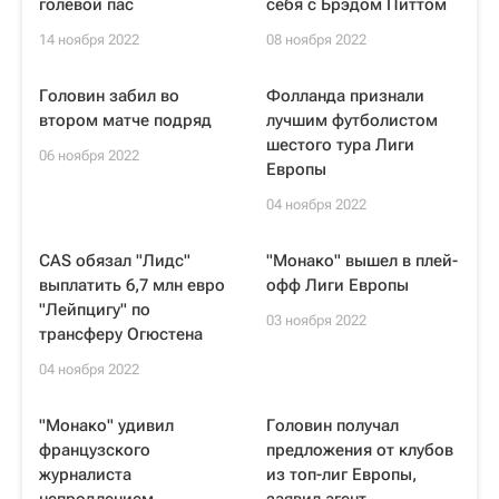
голевой пас
себя с Брэдом Питтом
14 ноября 2022
08 ноября 2022
Головин забил во
Фолланда признали
втором матче подряд
лучшим футболистом
шестого тура Лиги
06 ноября 2022
Европы
04 ноября 2022
CAS обязал "Лидс"
"Монако" вышел в плей-
выплатить 6,7 млн евро
офф Лиги Европы
"Лейпцигу" по
03 ноября 2022
трансферу Огюстена
04 ноября 2022
"Монако" удивил
Головин получал
французского
предложения от клубов
журналиста
из топ-лиг Европы,