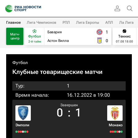
Главное
Лига Чемпионов
РПЛ
Лига Европы
АПЛ
Ла Лига
1
Бавария
Матч-
Футбол
Теннис
центр
0
Астон Вилла
2-й тайм
07.08 18:00
Футбол
Клубные товарищеские матчи
Тур:
1
Время начала:
16.12.2022 в 19:00
Завершен
0
:
1
Эмполи
Монако