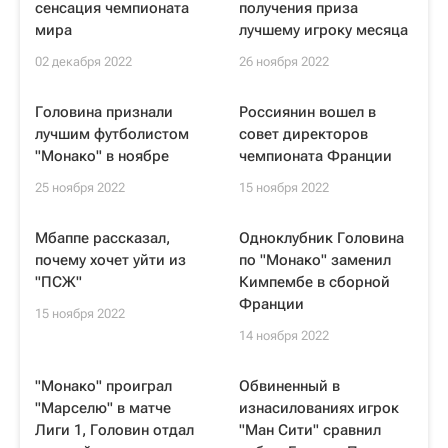
сенсация чемпионата
получения приза
мира
лучшему игроку месяца
02 декабря 2022
26 ноября 2022
Головина признали
Россиянин вошел в
лучшим футболистом
совет директоров
"Монако" в ноябре
чемпионата Франции
25 ноября 2022
15 ноября 2022
Мбаппе рассказал,
Одноклубник Головина
почему хочет уйти из
по "Монако" заменил
"ПСЖ"
Кимпембе в сборной
Франции
15 ноября 2022
14 ноября 2022
"Монако" проиграл
Обвиненный в
"Марселю" в матче
изнасилованиях игрок
Лиги 1, Головин отдал
"Ман Сити" сравнил