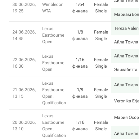
Айла Томля
30.06.2026,
Wimbledon
1/64
Female
19:25
WTA
финала
Single
Мариам Бол
Tereza Valen
Lexus
24.06.2026,
1/8
Female
Eastbourne
14:45
финала
Single
Open
Айла Томля
Айла Томля
Lexus
22.06.2026,
1/16
Female
Eastbourne
16:30
финала
Single
Open
Элизабетта 
Lexus
Айла Томля
21.06.2026,
Eastbourne
1/8
Female
13:15
Open,
финала
Single
Veronika Erj
Qualification
Lexus
Мария Осор
20.06.2026,
Eastbourne
1/16
Female
13:10
Open,
финала
Single
Айла Томля
Qualification