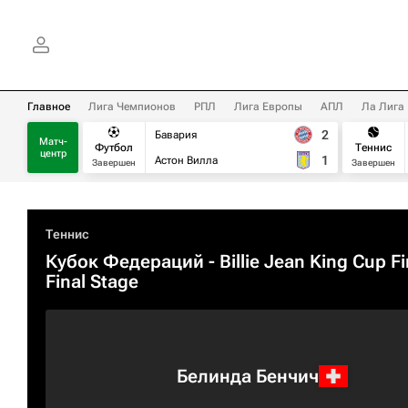
Главное
Лига Чемпионов
РПЛ
Лига Европы
АПЛ
Ла Лига
2
Бавария
Матч-
Футбол
Теннис
центр
1
Астон Вилла
Завершен
Завершен
Теннис
Кубок Федераций
- Billie Jean King Cup Fi
Final Stage
Белинда Бенчич