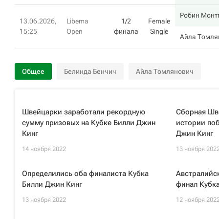
Робин Монт
13.06.2026,
Libema
1/2
Female
15:25
Open
финала
Single
Айла Томля
Общее
Белинда Бенчич
Айла Томлянович
Швейцарки заработали рекордную
Сборная Шв
сумму призовых на Кубке Билли Джин
истории поб
Кинг
Джин Кинг
14 ноября 2022
13 ноября 202
Определились оба финалиста Кубка
Австралийс
Билли Джин Кинг
финал Кубк
13 ноября 2022
12 ноября 202