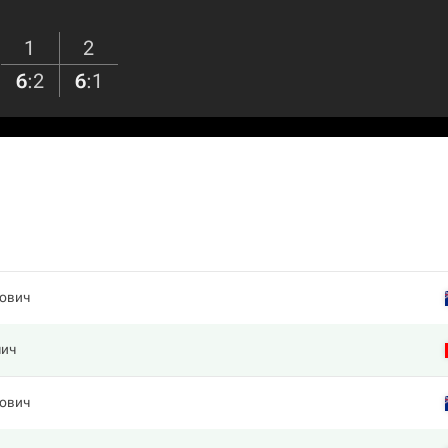
1
2
6
:
2
6
:
1
ович
чич
ович