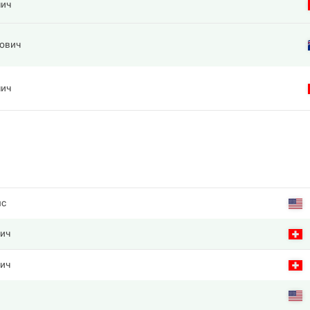
чич
ович
чич
нс
чич
чич