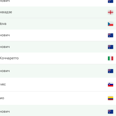
нович
квадзе
tova
нович
нович
Коччаретто
нович
avec
ио
нович