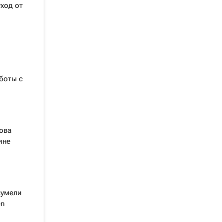
ход от
боты с
ова
ине
сумели
en