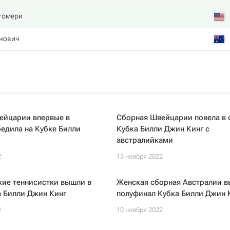
гомери
нович
ейцарии впервые в
Сборная Швейцарии повела в 
едила на Кубке Билли
Кубка Билли Джин Кинг с
австралийками
2
13 ноября 2022
кие теннисистки вышли в
Женская сборная Австралии в
а Билли Джин Кинг
полуфинал Кубка Билли Джин 
2
10 ноября 2022