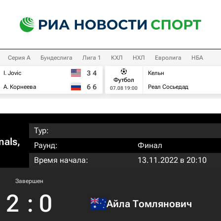
Серия А
Бундеслига
Лига 1
КХЛ
НХЛ
Евролига
НБА
3
4
I. Jovic
Кельн
Футбол
6
6
А. Корнеева
Реал Сосьедад
07.08 19:00
Тур:
nals,
Раунд:
Финал
Время начала:
13.11.2022 в 20:10
Завершен
2
:
0
Айла Томлянович