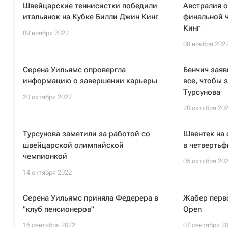
Швейцарские теннисистки победили
Австралия 
итальянок на Кубке Билли Джин Кинг
финальной 
Кинг
09 ноября 2022
08 ноября 202
Серена Уильямс опровергла
Бенчич заяв
информацию о завершении карьеры
все, чтобы 
Турсунова
20 октября 2022
20 октября 20
Турсунова заметили за работой со
Швентек на
швейцарской олимпийской
в четвертьф
чемпионкой
05 октября 20
14 октября 2022
Серена Уильямс приняла Федерера в
Жабер перв
"клуб пенсионеров"
Open
16 сентября 2022
07 сентября 2