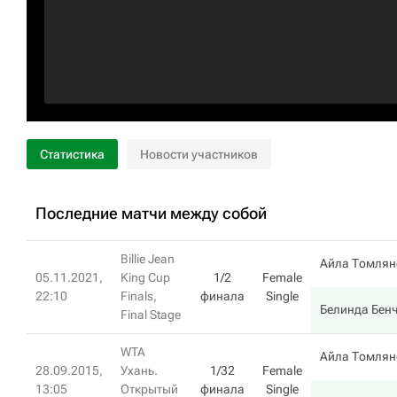
Статистика
Новости участников
Последние матчи между собой
Billie Jean
Айла Томлян
05.11.2021,
King Cup
1/2
Female
22:10
Finals,
финала
Single
Белинда Бен
Final Stage
WTA
Айла Томлян
28.09.2015,
Ухань.
1/32
Female
13:05
Открытый
финала
Single