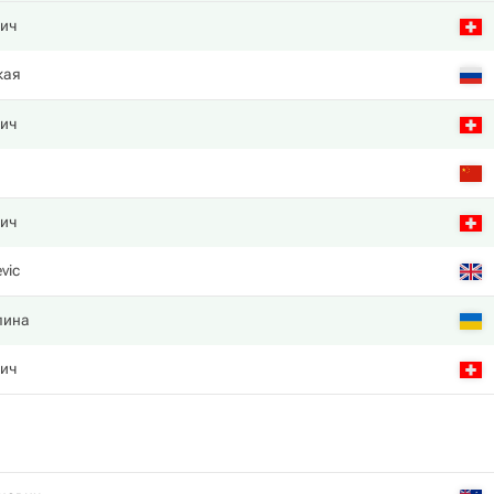
чич
кая
чич
чич
evic
лина
чич