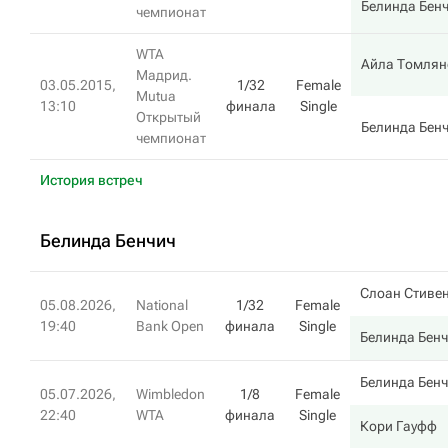
Белинда Бен
чемпионат
WTA
Айла Томлян
Мадрид.
03.05.2015,
1/32
Female
Mutua
13:10
финала
Single
Открытый
Белинда Бен
чемпионат
История встреч
Белинда Бенчич
Слоан Стиве
05.08.2026,
National
1/32
Female
19:40
Bank Open
финала
Single
Белинда Бен
Белинда Бен
05.07.2026,
Wimbledon
1/8
Female
22:40
WTA
финала
Single
Кори Гауфф