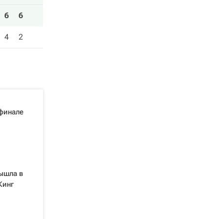
6
6
4
2
финале
ышла в
Кинг