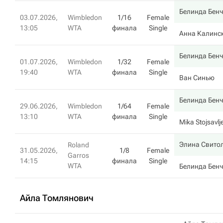
Белинда Бен
03.07.2026,
Wimbledon
1/16
Female
13:05
WTA
финала
Single
Анна Калинс
Белинда Бен
01.07.2026,
Wimbledon
1/32
Female
19:40
WTA
финала
Single
Ван Синью
Белинда Бен
29.06.2026,
Wimbledon
1/64
Female
13:10
WTA
финала
Single
Mika Stojsavlj
Элина Свито
Roland
31.05.2026,
1/8
Female
Garros
14:15
финала
Single
WTA
Белинда Бен
Айла Томлянович