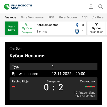
Главное
Лига Чемпионов
РПЛ
Лига Европы
АПЛ
Ла Лига
0
Крылья Советов
Матч-
Футбол
Футбол
центр
1
Балтика
Перерыв
08.08 18:00
Футбол
Кубок Испании
Тур:
1
Время начала:
12.11.2022 в 20:00
Racing Rioja
Завершен
Химнастик
0
:
2
12‎’‎
Андрей Лупу
26‎’‎
Eric Montes