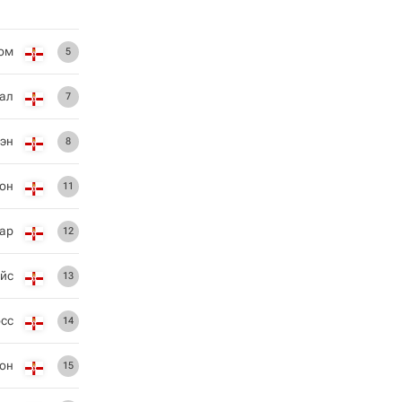
юм
5
ал
7
эн
8
он
11
ар
12
йс
13
сс
14
он
15