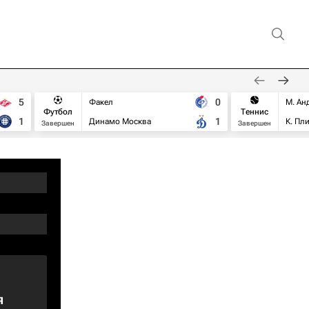
5
0
Факел
М. Ан
Футбол
Теннис
1
1
Динамо Москва
К. Пл
Завершен
Завершен
я