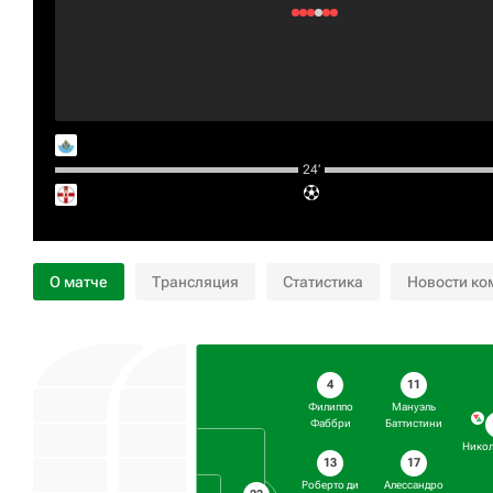
24‎’‎
О матче
Трансляция
Статистика
Новости ко
4
11
Филиппо
Мануэль
Фаббри
Баттистини
Никол
13
17
Роберто ди
Алессандро