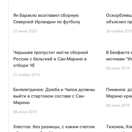
Ян Баракло возглавил сборную
Оскорблявш
Северной Ирландии по футболу
объяснил пр
27 июня 2020
30 ноября 201
Черышев пропустит матчи сборной
В Белфасте 
России с Бельгией и Сан-Марино в
мотивам "И
отборе ЧЕ
08 июля 2019
07 ноября 2019
Билялетдинов: Дзюба и Чалов должны
Пименов: д
выйти в стартовом составе с Сан-
Марино крас
Марино
08 июня 2019
08 июня 2019
Хлестов: без разницы, с каким счетом
Тихонов, Хл