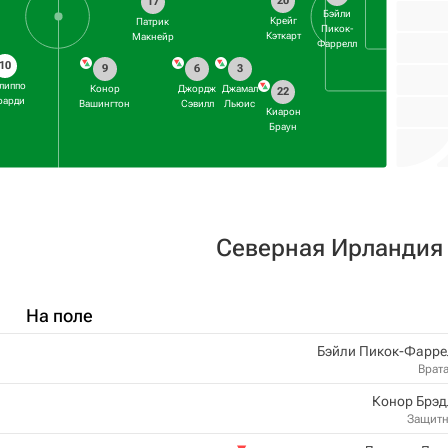
20
17
Бэйли
Крейг
Патрик
Пикок-
Кэткарт
Макнейр
Фаррелл
10
9
6
3
липпо
Конор
Джордж
Джамал
22
рарди
Вашингтон
Сэвилл
Льюис
Киарон
Браун
Северная Ирландия
На поле
Бэйли Пикок-Фарре
Врат
Конор Брэд
Защит