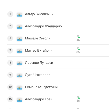
Альдо Симончини
1
Алессандро Д'Аддарио
2
Мишеле Севоли
5
46‎’‎
Маттео Витайоли
7
85‎’‎
Лоренцо Лунадеи
8
Лука Чеккароли
9
Симоне Бенедеттини
12
Алессандро Този
15
46‎’‎