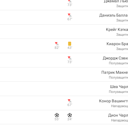
Джамал Лью
73‎’‎
Защит
Даниэль Балла
67‎’‎
Защит
Крейг Кэтк
Защит
Киарон Бра
82‎’‎
43‎’‎
Защит
Джордж Сэви
73‎’‎
Полузащит
Патрик Макне
Полузащит
Шеа Чарл
Полузащит
Конор Вашингт
67‎’‎
Нападающ
Дион Чарл
55‎’‎
24‎’‎
Нападающ