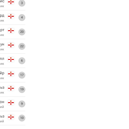
ис
3
ник
рд
4
ник
арт
20
ник
ун
22
ник
лл
6
ник
йр
17
ник
ьз
19
ник
он
9
ий
ьз
10
ий