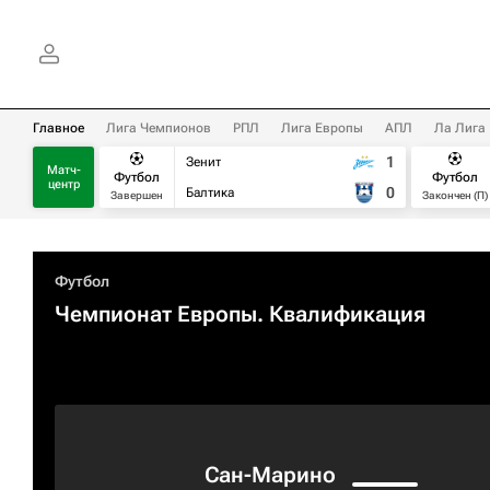
Главное
Лига Чемпионов
РПЛ
Лига Европы
АПЛ
Ла Лига
1
Зенит
Матч-
Футбол
Футбол
центр
0
Балтика
Завершен
Закончен (П)
Футбол
Чемпионат Европы. Квалификация​
Сан-Марино