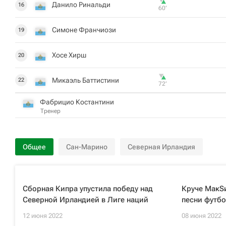
Данило Ринальди
16
60‎’‎
Симоне Франчиози
19
Хосе Хирш
20
Микаэль Баттистини
22
72‎’‎
Фабрицио Костантини
Тренер
Общее
Сан-Марино
Северная Ирландия
Сборная Кипра упустила победу над
Круче МакS
Северной Ирландией в Лиге наций
песни футб
12 июня 2022
08 июня 2022