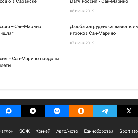
ссию в Саранске
матч Россия - Сан-Марино
08 июня 2019
ссия – Сан-Марино
Дзюба затруднился назвать и
аншлаг
игроков Сан-Марино
07 июня 2019
сия – Сан-Марино проданы
илеты
иатлон
ЗОЖ
Хоккей
Авто/мото
Единоборства
Sport sto