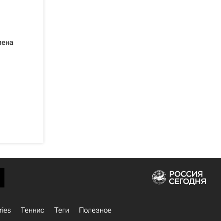
мена
ries
Теннис
Теги
Полезное