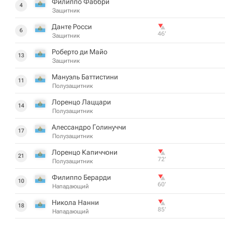
Филиппо Фаббри
4
Защитник
Данте Росси
6
46‎’‎
Защитник
Роберто ди Майо
13
Защитник
Мануэль Баттистини
11
Полузащитник
Лоренцо Лаццари
14
Полузащитник
Алессандро Голинуччи
17
Полузащитник
Лоренцо Капиччони
21
72‎’‎
Полузащитник
Филиппо Берарди
10
60‎’‎
Нападающий
Никола Нанни
18
85‎’‎
Нападающий