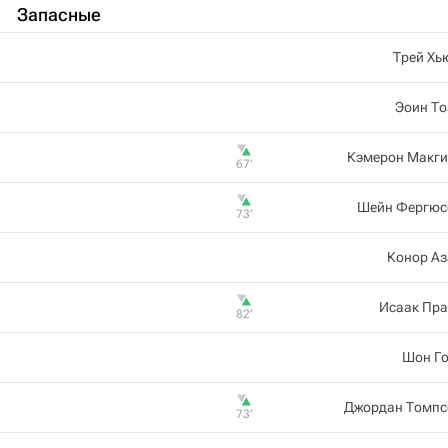
Запасные
Трей Хь
Эоин То
Кэмерон Макги
67‎’‎
Шейн Фергюс
73‎’‎
Конор Аз
Исаак Пра
82‎’‎
Шон Го
Джордан Томпс
73‎’‎