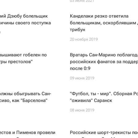
03 июня 2021
ий Дзюбу болельщик
Канделаки резко ответила
ичины своего поступка
болельщикам, оскорблявшим 
трибун
9
20 ноября 2019
вышивают гобелен по
Вратарь Сан-Марино поблагод
гры престолов"
российских фанатов за подде
после 0:9
09 июня 2019
олжны обыгрывать Сан-
"Футбол, ты - мир". Сборная Р
иво, как "Барселона"
"оживила" Саранск
08 июня 2019
естов и Пименов провели
Российские шорт-трекисты по