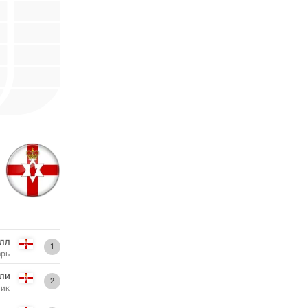
лл
1
арь
ли
2
ник