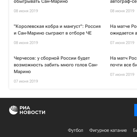
обыгрывать Сан-Марино
автограф-се
08 июня 2019
08 июня 2019
"Королевская кобра и мангуст": Россия
На матче Ро
и Сан-Марино сыграют в отборе ЧЕ
ожидается 
08 июня 2019
07 июня 2019
Черчесов: у сборной России будет
На матч Рос
возможность забить много голов Сан-
почти все б
Марино
07 июня 2019
07 июня 2019
Футбол
Фигурное катание
Б