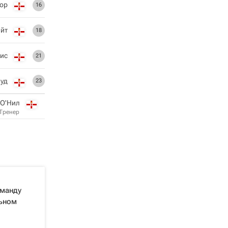
ор
16
айт
18
ис
21
вуд
23
 О'Нил
Тренер
оманду
ьном