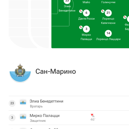
23
Майо
Голинуччи
Элиа
Бенедеттини
6
21
Данте Росси
Лоренцо
Капиччони
Фи
3
Бе
14
Мирко
Палацци
Лоренцо Лаццари
Сан-Марино
Элиа Бенедеттини
23
Вратарь
Мирко Палацци
3
46‎’‎
Защитник