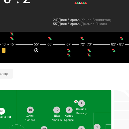
24‎’‎
Дион Чарльз
(
Конор Вашингтон
)
55‎’‎
Дион Чарльз
(
Джамал Льюис
)
43‎’‎
46‎’‎
55‎’‎
60‎’‎
67‎’‎
72‎’‎
73‎’‎
82‎’‎
85‎’‎
манд
4
Даниэль
10
19
2
18
Баллард
Дион
Шеа
Конор
а Нанни
Чарльз
Чарльз
Брэдли
1