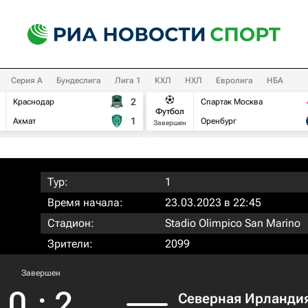
Серия А
Бундеслига
Лига 1
КХЛ
НХЛ
Евролига
НБА
2
Краснодар
Спартак Москва
Футбол
1
Ахмат
Оренбург
Завершен
Тур:
1
Время начала:
23.03.2023 в 22:45
Стадион:
Stadio Olimpico San Marino
Зрители:
2099
Завершен
0
:
2
Северная Ирланди