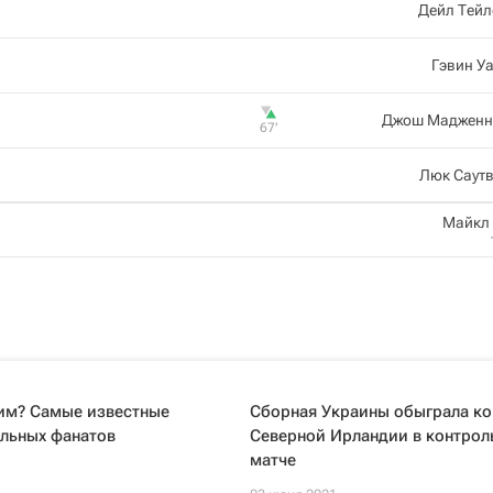
Дейл Тейл
Гэвин У
Джош Мадженн
67‎’‎
Люк Саут
Майкл
им? Самые известные
Сборная Украины обыграла к
ольных фанатов
Северной Ирландии в контрол
матче