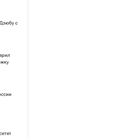
Дзюбу с
арил
ржку
оссии
сетят