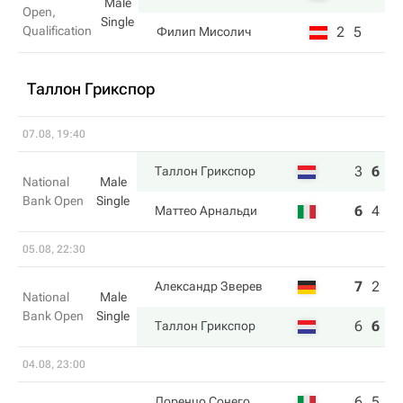
Male
Open,
Single
Qualification
2
5
Филип Мисолич
Таллон Грикспор
07.08, 19:40
3
6
6
Таллон Грикспор
National
Male
Bank Open
Single
6
4
3
Маттео Арнальди
05.08, 22:30
7
2
4
Александр Зверев
National
Male
Bank Open
Single
6
6
6
Таллон Грикспор
04.08, 23:00
6
5
Лоренцо Сонего