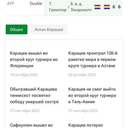
ATP
Double
Т.
Б. в. д.
6
6
Грикспор
Зандсхюлп
Общее
Аслан Карацев
Карацев вышел во
Карацев проиграл 126-й
второй круг турнира во
ракетке мира в первом
Флоренции
круге турнира в Астане
10 октября 2022
03 октября 2022
Обыгравший Карацева
Карацев не смог выйти
теннисист посвятил
во второй круг турнира
победу умершей сестре
в Тель-Авиве
27 сентября 2022
27 сентября 2022
Сафиуллин вышел во
Карацев потерял