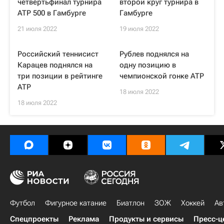
четвертьфинал турнира
второй круг турнира в
ATP 500 в Гамбурге
Гамбурге
21 июля 2022
19 июля 2022
Российский теннисист
Рублев поднялся на
Карацев поднялся на
одну позицию в
три позиции в рейтинге
чемпионской гонке ATP
ATP
18 июля 2022
18 июля 2022
Футбол
Фигурное катание
Биатлон
ЗОЖ
Хоккей
Ав
Спецпроекты
Реклама
Продукты и сервисы
Пресс-ц