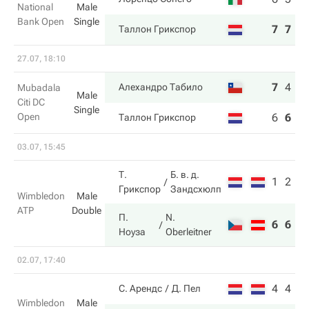
National
Male
Bank Open
Single
7
7
Таллон Грикспор
27.07, 18:10
7
4
6
Алехандро Табило
Mubadala
Male
Citi DC
Single
Open
6
6
4
Таллон Грикспор
03.07, 15:45
Т.
Б. в. д.
1
2
Грикспор
Зандсхюлп
Wimbledon
Male
ATP
Double
П.
N.
6
6
Ноуза
Oberleitner
02.07, 17:40
4
4
С. Арендс
Д. Пел
Wimbledon
Male