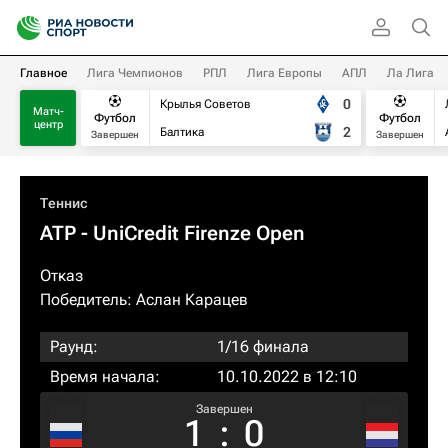
Главное
Лига Чемпионов
РПЛ
Лига Европы
АПЛ
Ла Лига
0
Крылья Советов
Матч-
Футбол
Футбол
центр
2
Балтика
Завершен
Завершен
Теннис
ATP
- UniCredit Firenze Open
Отказ
Победитель:
Аслан Карацев
Раунд:
1/16 финала
Время начала:
10.10.2022 в 12:10
Завершен
1
:
0