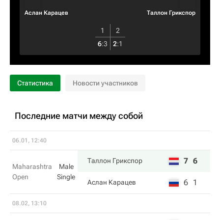
Аслан Карацев
Таллон Грикспор
1
2
6
:
3
2
:
1
Статистика
Новости участников
Последние матчи между собой
06.01, 12:40
7
6
Таллон Грикспор
Maharashtra
Male
Open
Single
6
1
Аслан Карацев
08.02, 13:10