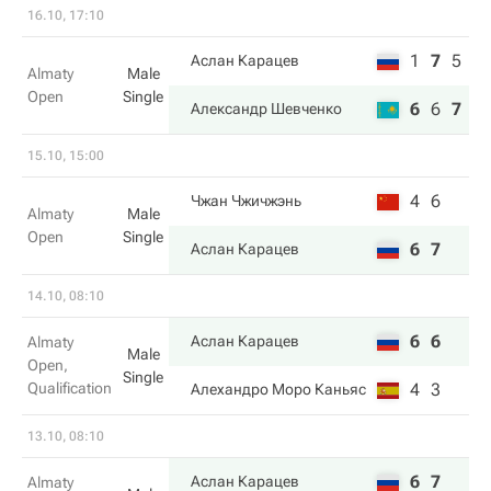
16.10, 17:10
1
7
5
Аслан Карацев
Almaty
Male
Open
Single
6
6
7
Александр Шевченко
15.10, 15:00
4
6
Чжан Чжичжэнь
Almaty
Male
Open
Single
6
7
Аслан Карацев
14.10, 08:10
6
6
Аслан Карацев
Almaty
Male
Open,
Single
Qualification
4
3
Алехандро Моро Каньяс
13.10, 08:10
6
7
Аслан Карацев
Almaty