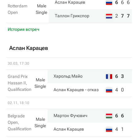
6
6
6
Аслан Карацев
Rotterdam
Male
Open
Single
2
7
7
Таллон Грикспор
История встреч
Аслан Карацев
30.03, 17:30
6
3
Харольд Майо
Grand Prix
Male
Hassan II,
Single
Qualification
4
0
Аслан Карацев
- отказ
02.11, 18:10
6
6
Мартон Фучович
Belgrade
Male
Open,
Single
Qualification
4
1
Аслан Карацев