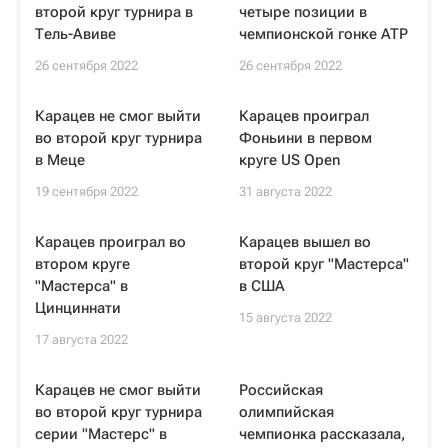
второй круг турнира в
четыре позиции в
Тель-Авиве
чемпионской гонке ATP
26 сентября 2022
26 сентября 2022
Карацев не смог выйти
Карацев проиграл
во второй круг турнира
Фоньини в первом
в Меце
круге US Open
19 сентября 2022
31 августа 2022
Карацев проиграл во
Карацев вышел во
втором круге
второй круг "Мастерса"
"Мастерса" в
в США
Цинциннати
15 августа 2022
17 августа 2022
Карацев не смог выйти
Российская
во второй круг турнира
олимпийская
серии "Мастерс" в
чемпионка рассказала,