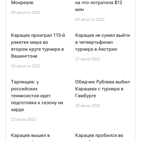
Монреале
на что потратила $12
млн
09 августа 2022
04 августа 2022
Карацев проиграл 115-й
Карацев не сумел выйти
ракетке мира во
в четвертьфинал
втором круге турнира в
турнира в Австрии
Вашингтоне
27 июля 2022
03 августа 2022
Тарпищев: у
Обидчик Рублева выбил
российских
Карацева с турнира в
теннисистов идет
Гамбурге
подготовка к сезону на
22 июля 2022
харде
22 июля 2022
Карацев вышел в
Карацев пробился во