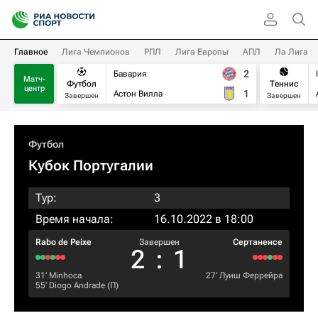
Главное
Лига Чемпионов
РПЛ
Лига Европы
АПЛ
Ла Лига
2
Бавария
Матч-
Футбол
Теннис
центр
1
Астон Вилла
Завершен
Завершен
Футбол
Кубок Португалии
Тур:
3
Время начала:
16.10.2022 в 18:00
Rabo de Peixe
Завершен
Сертаненсе
2
:
1
31‎’‎
Minhoca
27‎’‎
Луиш Феррейра
55‎’‎
Diogo Andrade
(П)