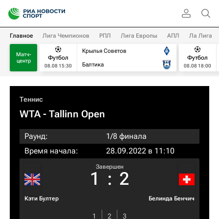
Главное
Лига Чемпионов
РПЛ
Лига Европы
АПЛ
Ла Лига
Крылья Советов
Матч-
Футбол
Футбол
центр
Балтика
08.08 15:30
08.08 18:00
Теннис
WTA
- Tallinn Open
Раунд:
1/8 финала
Время начала:
28.09.2022 в 11:10
Завершен
1
:
2
Кэти Бултер
Белинда Бенчич
1
2
3