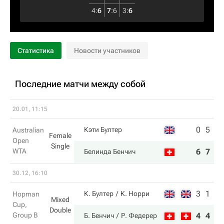
4
:
6
7
:
6
3
:
6
Статистика
Новости участников
Последние матчи между собой
20.01, 11:15
0
5
Кэти Бултер
Australian
Female
Open
Single
WTA
6
7
Белинда Бенчич
30.12, 16:10
3
1
К. Бултер
К. Норри
Hopman
Mixed
Cup,
Double
Group B
4
4
Б. Бенчич
Р. Федерер