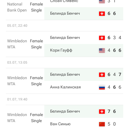
3
1
Слоан Стивенс
National
Female
Bank Open
Single
6
6
Белинда Бенчич
05.07, 22:40
6
3
4
Белинда Бенчич
Wimbledon
Female
WTA
Single
4
6
6
Кори Гауфф
03.07, 13:05
6
4
7
Белинда Бенчич
Wimbledon
Female
WTA
Single
4
6
6
Анна Калинская
01.07, 19:40
7
6
Белинда Бенчич
Wimbledon
Female
WTA
Single
5
0
Ван Синью