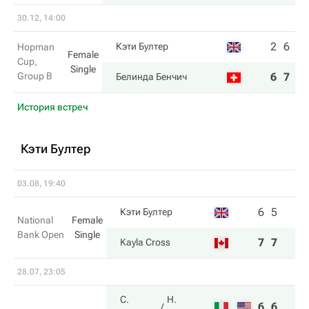
30.12, 14:00
2
6
Кэти Бултер
Hopman
Female
Cup,
Single
Group B
6
7
Белинда Бенчич
История встреч
Кэти Бултер
03.08, 19:40
6
5
Кэти Бултер
National
Female
Bank Open
Single
7
7
Kayla Cross
28.07, 23:05
С.
Н.
6
6