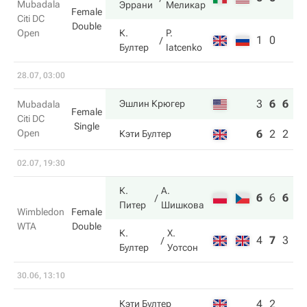
Mubadala
Эррани
Меликар
Female
Citi DC
Double
Open
К.
P.
1
0
Бултер
Iatcenko
28.07, 03:00
3
6
6
Эшлин Крюгер
Mubadala
Female
Citi DC
Single
Open
6
2
2
Кэти Бултер
02.07, 19:30
К.
А.
6
6
6
Питер
Шишкова
Wimbledon
Female
WTA
Double
К.
Х.
4
7
3
Бултер
Уотсон
30.06, 13:10
4
2
Кэти Бултер