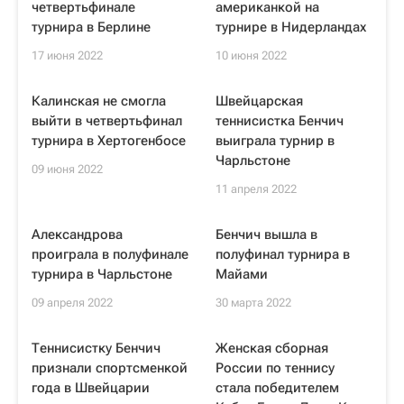
четвертьфинале
американкой на
турнира в Берлине
турнире в Нидерландах
17 июня 2022
10 июня 2022
Калинская не смогла
Швейцарская
выйти в четвертьфинал
теннисистка Бенчич
турнира в Хертогенбосе
выиграла турнир в
Чарльстоне
09 июня 2022
11 апреля 2022
Александрова
Бенчич вышла в
проиграла в полуфинале
полуфинал турнира в
турнира в Чарльстоне
Майами
09 апреля 2022
30 марта 2022
Теннисистку Бенчич
Женская сборная
признали спортсменкой
России по теннису
года в Швейцарии
стала победителем