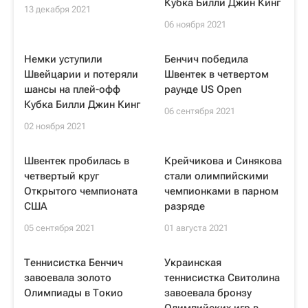
Кубка Билли Джин Кинг
13 декабря 2021
06 ноября 2021
Немки уступили
Бенчич победила
Швейцарии и потеряли
Швентек в четвертом
шансы на плей-офф
раунде US Open
Кубка Билли Джин Кинг
06 сентября 2021
02 ноября 2021
Швентек пробилась в
Крейчикова и Синякова
четвертый круг
стали олимпийскими
Открытого чемпионата
чемпионками в парном
США
разряде
05 сентября 2021
01 августа 2021
Теннисистка Бенчич
Украинская
завоевала золото
теннисистка Свитолина
Олимпиады в Токио
завоевала бронзу