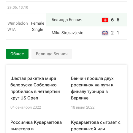
29.06, 13:10
6
6
Белинда Бенчич
Wimbledon
Female
WTA
Single
2
1
Mika Stojsavljevic
Общее
Белинда Бенчич
Шестая ракетка мира
Бенчич прошла двух
белоруска Соболенко
россиянок на пути к
пробилась в четвертый
финалу турнира в
круг US Open
Берлине
04 сентября 2022
18 июня 2022
Россиянка Кудерметова
Кудерметова сыграет с
вылетела в
россиянкой или