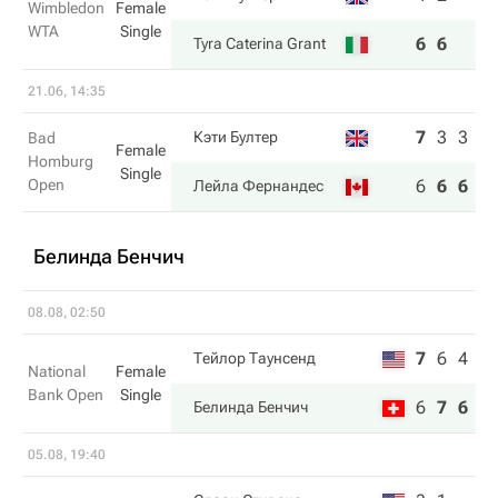
Wimbledon
Female
WTA
Single
6
6
Tyra Caterina Grant
21.06, 14:35
7
3
3
Кэти Бултер
Bad
Female
Homburg
Single
Open
6
6
6
Лейла Фернандес
Белинда Бенчич
08.08, 02:50
7
6
4
Тейлор Таунсенд
National
Female
Bank Open
Single
6
7
6
Белинда Бенчич
05.08, 19:40