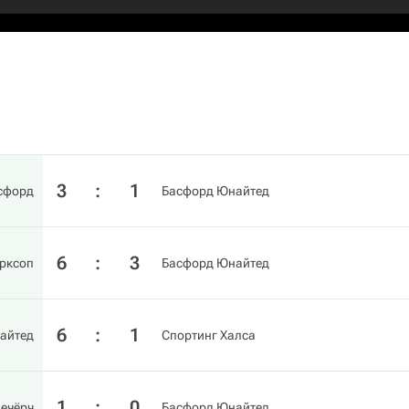
3
:
1
сфорд
Басфорд Юнайтед
6
:
3
рксоп
Басфорд Юнайтед
6
:
1
айтед
Спортинг Халса
1
:
0
ечёрч
Басфорд Юнайтед