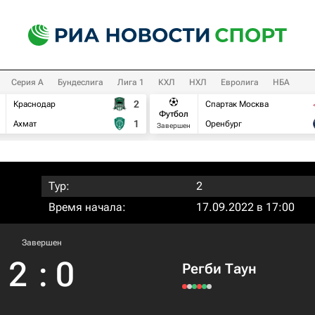
Серия А
Бундеслига
Лига 1
КХЛ
НХЛ
Евролига
НБА
2
Краснодар
Спартак Москва
Футбол
1
Ахмат
Оренбург
Завершен
Тур:
2
Время начала:
17.09.2022 в 17:00
Завершен
2
:
0
Регби Таун