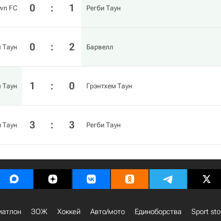
0
:
1
wn FC
Регби Таун
0
:
2
 Таун
Барвелл
1
:
0
 Таун
Грэнтхем Таун
3
:
3
 Таун
Регби Таун
иатлон
ЗОЖ
Хоккей
Авто/мото
Единоборства
Sport sto