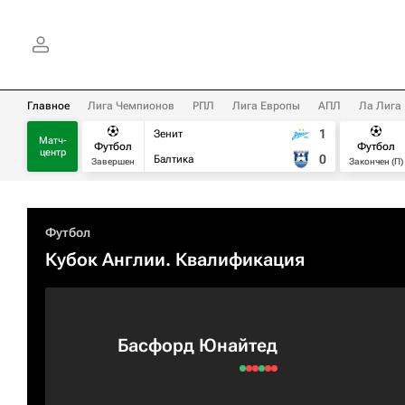
Главное
Лига Чемпионов
РПЛ
Лига Европы
АПЛ
Ла Лига
1
Зенит
Матч-
Футбол
Футбол
центр
0
Балтика
Завершен
Закончен (П)
Футбол
Кубок Англии. Квалификация
Басфорд Юнайтед