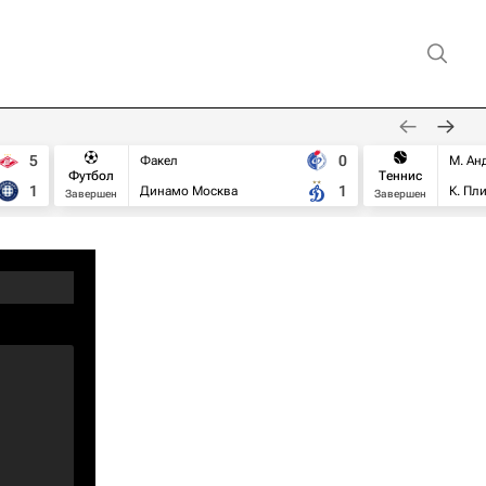
5
0
Факел
М. Ан
Футбол
Теннис
1
1
Динамо Москва
К. Пл
Завершен
Завершен