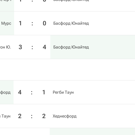
1
:
0
 Мурс
Басфорд Юнайтед
3
:
4
тон Ю.
Басфорд Юнайтед
4
:
1
сфорд
Регби Таун
2
:
2
 Таун
Хеднесфорд