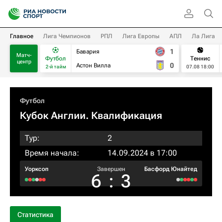
Главное
Лига Чемпионов
РПЛ
Лига Европы
АПЛ
Ла Лига
1
Бавария
Матч-
Футбол
Теннис
центр
0
Астон Вилла
2-й тайм
07.08 18:00
Футбол
Кубок Англии. Квалификация
Тур:
2
Время начала:
14.09.2024 в 17:00
Уорксоп
Завершен
Басфорд Юнайтед
6
:
3
Статистика