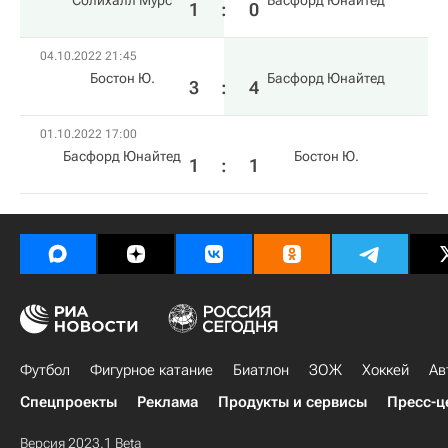
Солихалл Мурс
Басфорд Юнайтед
1
:
0
04.10.2022 21:45
Бостон Ю.
Басфорд Юнайтед
3
:
4
01.10.2022 17:00
Басфорд Юнайтед
Бостон Ю.
1
:
1
Футбол
Фигурное катание
Биатлон
ЗОЖ
Хоккей
Ав
Спецпроекты
Реклама
Продукты и сервисы
Пресс-ц
Версия 2023.1 Beta