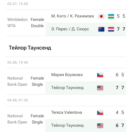
03.07, 15:50
5
5
М. Като
К. Рахимова
Wimbledon
Female
WTA
Double
7
7
Э. Перес
Д. Схюрс
Тейлор Таунсенд
05.08, 19:40
6
5
Мария Боузкова
National
Female
Bank Open
Single
7
7
Тейлор Таунсенд
04.08, 01:20
4
5
Tereza Valentova
National
Female
Bank Open
Single
6
7
Тейлор Таунсенд