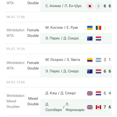
WTA
Double
6
6
С. Аояма
Л. Ен-Шуо
06.07, 17:05
М. Костюк
Е. Рузе
Wimbledon
Female
WTA
Double
Э. Перес
Д. Схюрс
05.07, 15:25
3
1
М. Осорио
S. Sierra
Wimbledon
Female
WTA
Double
6
6
Э. Перес
Д. Схюрс
04.07, 13:05
6
4
Д. Кэш
Д. Схюрс
Wimbledon
Mixed
Mixed
Double
Д.
Л.
Doubles
7
6
Солсбери
Фернандес