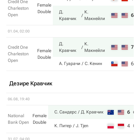
Credit One
Female
Charleston
Double
Д.
К.
Open
6
7
Кравчик
Макнейли
01.04, 02:00
Д.
К.
7
6
Credit One
Кравчик
Макнейли
Female
Charleston
Double
Open
6
3
А. Гуарачи
С. Кенин
Дезире Кравчик
06.08, 19:40
6
6
С. Сандерс
Д. Кравчик
National
Female
Bank Open
Double
4
0
К. Питер
J. Tjen
31.07, 04:00