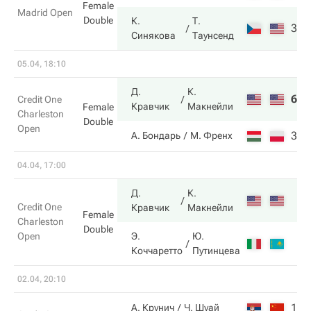
Female
Madrid Open
Double
К.
Т.
3
6
Синякова
Таунсенд
05.04, 18:10
Д.
К.
6
6
Credit One
Кравчик
Макнейли
Female
Charleston
Double
Open
3
2
А. Бондарь
М. Френх
04.04, 17:00
Д.
К.
Credit One
Кравчик
Макнейли
Female
Charleston
Double
Open
Э.
Ю.
Коччаретто
Путинцева
02.04, 20:10
1
5
А. Крунич
Ч. Шуай