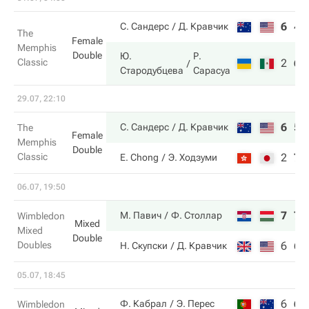
6
4
С. Сандерс
Д. Кравчик
The
Female
Memphis
Double
Ю.
Р.
Classic
2
6
Стародубцева
Сарасуа
29.07, 22:10
6
5
С. Сандерс
Д. Кравчик
The
Female
Memphis
Double
Classic
2
7
E. Chong
Э. Ходзуми
06.07, 19:50
7
7
М. Павич
Ф. Столлар
Wimbledon
Mixed
Mixed
Double
Doubles
6
6
Н. Скупски
Д. Кравчик
05.07, 18:45
6
6
Ф. Кабрал
Э. Перес
Wimbledon