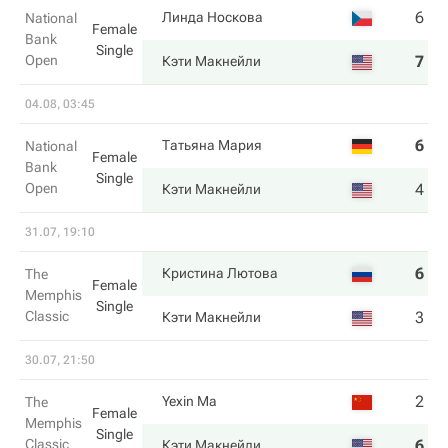
6
1
Линда Носкова
National
Female
Bank
Single
Open
7
6
Кэти Макнейли
04.08, 03:45
6
6
Татьяна Мария
National
Female
Bank
Single
Open
4
7
Кэти Макнейли
31.07, 19:10
6
6
Кристина Лютова
The
Female
Memphis
Single
Classic
3
4
Кэти Макнейли
30.07, 21:50
2
3
Yexin Ma
The
Female
Memphis
Single
Classic
6
6
Кэти Макнейли