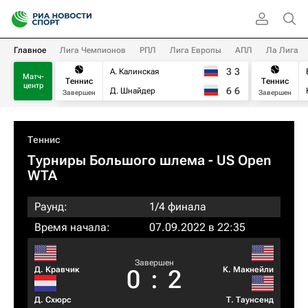
Главное
Лига Чемпионов
РПЛ
Лига Европы
АПЛ
Ла Лига
3
3
А. Калинская
Матч-
Теннис
Теннис
центр
6
6
Д. Шнайдер
Завершен
Завершен
Теннис
Турниры Большого шлема
- US Open
WTA
Раунд:
1/4 финала
Время начала:
07.09.2022 в 22:35
Завершен
Д. Кравчик
К. Макнейли
0
:
2
Д. Схюрс
Т. Таунсенд