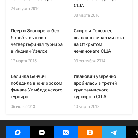
США
24 августа 2016
08 марта 2016
Пеер и Звонарева без
Спирс и Гонсалес
борьбы вышли в
вышли в финал микста
четвертьфинал турнира
на Открытом
в Индиан-Уэллсе
чемпионате США
17 марта 2015
03 сентября 2014
Белинда Бенчич
Иванович уверенно
победила в юниорском
пробилась в третий
финале Уимблдонского
круг теннисного
турнира
турнира в США
06 июля 2013
10 марта 2013