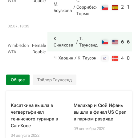
WTA
Double
С.
М.
2
1
Соррибес-
Боузкова
Тормо
02.07, 18:35
К.
Т.
6
6
Синякова
Таунсенд
Wimbledon
Female
WTA
Double
4
0
Ч. Хаоцин
К. Таусон
Общее
Тэйлор Таунсенд
Касаткина вышла в
Мелихар и Сюй Ифань
четвертьфинал
вышли в финал US Open
теннисного турнира в
в парном разряде
Сан-Хосе
09 сентября 2020
04 августа 2022