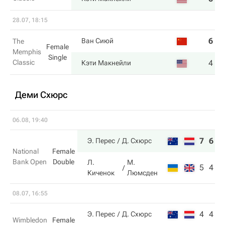
28.07, 18:15
6
3
Ван Сиюй
The
Female
Memphis
Single
Classic
4
6
Кэти Макнейли
Деми Схюрс
06.08, 19:40
7
6
Э. Перес
Д. Схюрс
National
Female
Bank Open
Double
Л.
М.
5
4
Киченок
Люмсден
08.07, 16:55
4
4
Э. Перес
Д. Схюрс
Wimbledon
Female