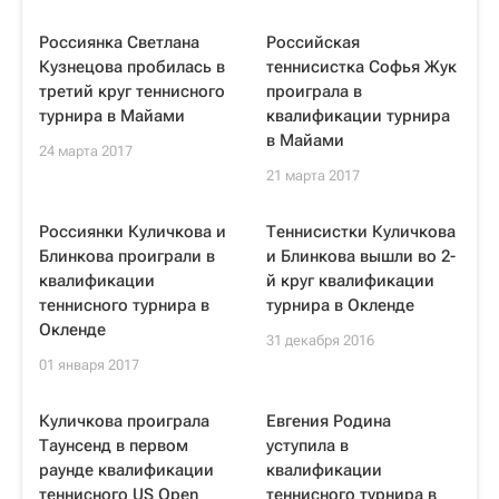
Россиянка Светлана
Российская
Кузнецова пробилась в
теннисистка Софья Жук
третий круг теннисного
проиграла в
турнира в Майами
квалификации турнира
в Майами
24 марта 2017
21 марта 2017
Россиянки Куличкова и
Теннисистки Куличкова
Блинкова проиграли в
и Блинкова вышли во 2-
квалификации
й круг квалификации
теннисного турнира в
турнира в Окленде
Окленде
31 декабря 2016
01 января 2017
Куличкова проиграла
Евгения Родина
Таунсенд в первом
уступила в
раунде квалификации
квалификации
теннисного US Open
теннисного турнира в