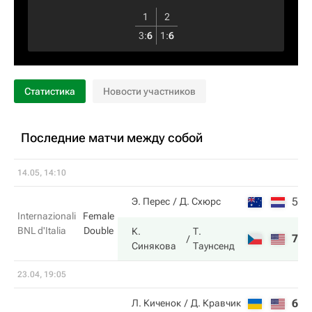
1
2
3
:
6
1
:
6
Статистика
Новости участников
Последние матчи между собой
14.05, 14:10
5
0
Э. Перес
Д. Схюрс
Internazionali
Female
BNL d'Italia
Double
К.
Т.
7
6
Синякова
Таунсенд
23.04, 19:05
6
1
Л. Киченок
Д. Кравчик