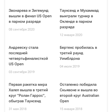
Звонарева и Зигемунд
Таунсенд и Мухаммад
вышли в финал US Open
выиграли турнир в
в парном разряде
Окленде в парном
разряде
08 сентября 2020
12 января 2020
Андрееску стала
Бертенс пробилась в
последней
третий раунд
четвертьфиналисткой
Уимблдона
US Open
04 июля 2019
03 сентября 2019
Первая ракетка мира
Остапенко победила
Халеп вышла в третий
Скьявоне и вышла во
круг "Ролан Гаррос",
второй круг Australian
обыграв Таунсенд
Open
31 мая 2018
15 января 2018