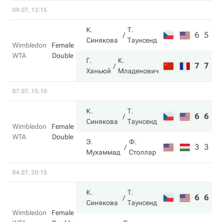
09.07, 13:15
К.
Т.
6
5
Синякова
Таунсенд
Wimbledon
Female
WTA
Double
Г.
К.
7
7
Ханьюй
Младенович
07.07, 15:10
К.
Т.
6
6
Синякова
Таунсенд
Wimbledon
Female
WTA
Double
Э.
Ф.
3
3
Мухаммад
Столлар
04.07, 20:15
К.
Т.
6
6
Синякова
Таунсенд
Wimbledon
Female