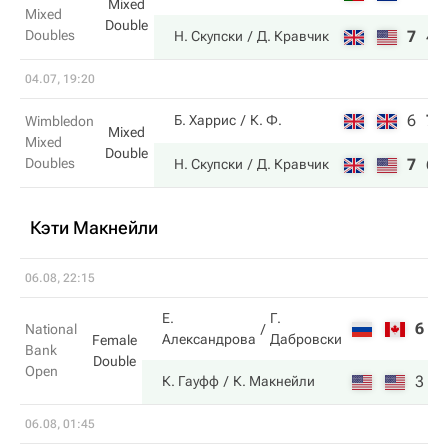
Mixed
Mixed
Double
Doubles
7
4
Н. Скупски
Д. Кравчик
04.07, 19:20
6
7
Б. Харрис
К. Ф.
Wimbledon
Mixed
Mixed
Double
Doubles
7
6
Н. Скупски
Д. Кравчик
Кэти Макнейли
06.08, 22:15
Е.
Г.
6
3
National
Александрова
Дабровски
Female
Bank
Double
Open
3
6
К. Гауфф
К. Макнейли
06.08, 01:45