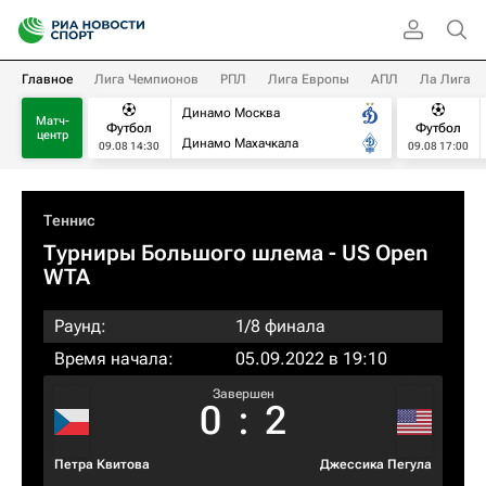
Главное
Лига Чемпионов
РПЛ
Лига Европы
АПЛ
Ла Лига
Динамо Москва
Матч-
Футбол
Футбол
центр
Динамо Махачкала
09.08 14:30
09.08 17:00
Теннис
Турниры Большого шлема
- US Open
WTA
Раунд:
1/8 финала
Время начала:
05.09.2022 в 19:10
Завершен
0
:
2
Петра Квитова
Джессика Пегула