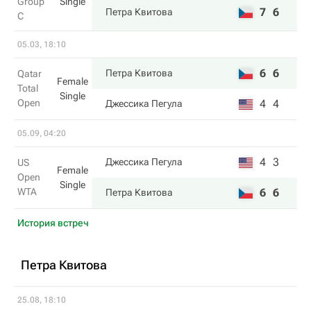
Group
Single
7
6
Петра Квитова
C
05.03, 18:10
6
6
Петра Квитова
Qatar
Female
Total
Single
Open
4
4
Джессика Пегула
05.09, 04:20
4
3
Джессика Пегула
US
Female
Open
Single
WTA
6
6
Петра Квитова
История встреч
Петра Квитова
25.08, 18:10