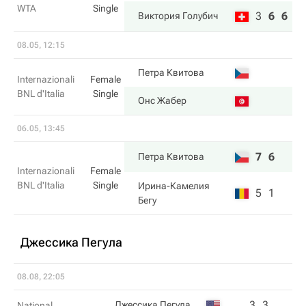
WTA
Single
3
6
6
Виктория Голубич
08.05, 12:15
Петра Квитова
Internazionali
Female
BNL d'Italia
Single
Онс Жабер
06.05, 13:45
7
6
Петра Квитова
Internazionali
Female
BNL d'Italia
Single
Ирина-Камелия
5
1
Бегу
Джессика Пегула
08.08, 22:05
3
3
Джессика Пегула
National