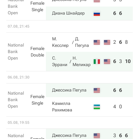
Female
Bank
Single
Open
6
6
Диана Шнайдер
07.08, 21:45
М.
Д.
2
6
8
National
Кесслер
Пегула
Female
Bank
Double
Open
С.
Н.
6
3
10
Эррани
Меликар
06.08, 21:30
6
6
Джессика Пегула
National
Female
Bank
Single
Камилла
Open
4
0
Рахимова
05.08, 19:55
3
6
6
Джессика Пегула
National