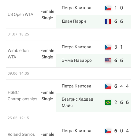
1
0
Петра Квитова
Female
US Open WTA
Single
6
6
Диан Парри
01.07, 18:25
3
1
Петра Квитова
Wimbledon
Female
WTA
Single
6
6
Эмма Наварро
09.06, 14:05
6
4
4
Петра Квитова
HSBC
Female
Championships
Single
Беатрис Хаддад
2
6
6
Майя
25.05, 12:15
6
0
4
Петра Квитова
Roland Garros
Female