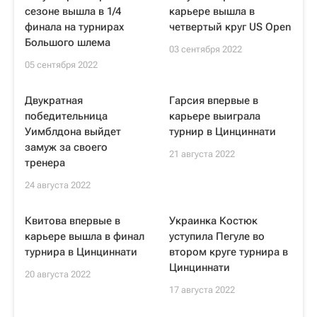
сезоне вышла в 1/4
карьере вышла в
финала на турнирах
четвертый круг US Open
Большого шлема
03 сентября 2022
05 сентября 2022
Двукратная
Гарсия впервые в
победительница
карьере выиграла
Уимблдона выйдет
турнир в Цинциннати
замуж за своего
21 августа 2022
тренера
24 августа 2022
Квитова впервые в
Украинка Костюк
карьере вышла в финал
уступила Пегуле во
турнира в Цинциннати
втором круге турнира в
Цинциннати
20 августа 2022
17 августа 2022