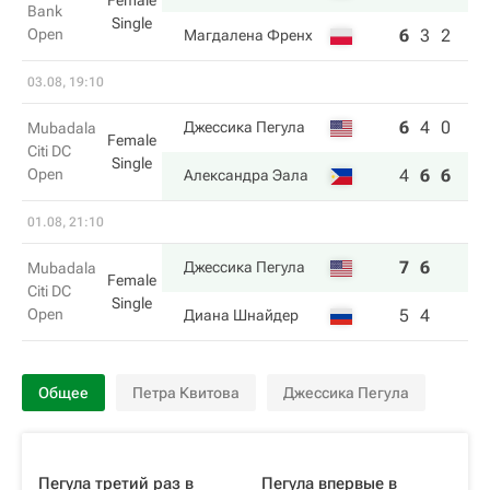
Female
Bank
Single
Open
6
3
2
Магдалена Френх
03.08, 19:10
6
4
0
Джессика Пегула
Mubadala
Female
Citi DC
Single
Open
4
6
6
Александра Эала
01.08, 21:10
7
6
Джессика Пегула
Mubadala
Female
Citi DC
Single
Open
5
4
Диана Шнайдер
Общее
Петра Квитова
Джессика Пегула
Пегула третий раз в
Пегула впервые в