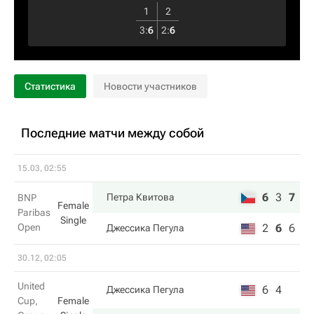
1
2
3
:
6
2
:
6
Статистика
Новости участников
Последние матчи между собой
15.03, 02:55
6
3
7
Петра Квитова
BNP
Female
Paribas
Single
Open
2
6
6
Джессика Пегула
30.12, 02:05
United
6
4
Джессика Пегула
Cup,
Female