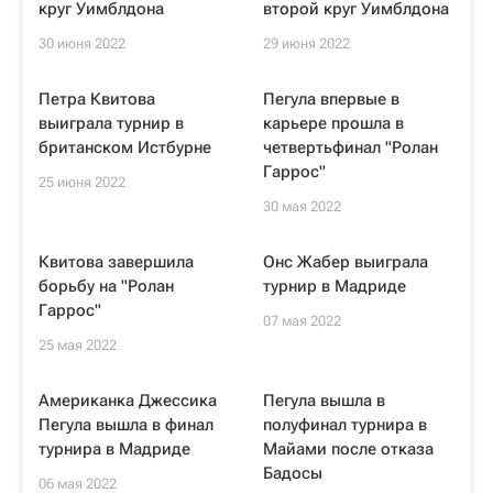
круг Уимблдона
второй круг Уимблдона
30 июня 2022
29 июня 2022
Петра Квитова
Пегула впервые в
выиграла турнир в
карьере прошла в
британском Истбурне
четвертьфинал "Ролан
Гаррос"
25 июня 2022
30 мая 2022
Квитова завершила
Онс Жабер выиграла
борьбу на "Ролан
турнир в Мадриде
Гаррос"
07 мая 2022
25 мая 2022
Американка Джессика
Пегула вышла в
Пегула вышла в финал
полуфинал турнира в
турнира в Мадриде
Майами после отказа
Бадосы
06 мая 2022