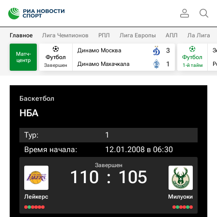
Главное
Лига Чемпионов
РПЛ
Лига Европы
АПЛ
Ла Лига
3
Динамо Москва
З
Матч-
Футбол
Футбол
центр
1
Динамо Махачкала
Р
Завершен
1-й тайм
Баскетбол
НБА
Тур:
1
Время начала:
12.01.2008 в 06:30
Завершен
110
:
105
Лейкерс
Милуоки