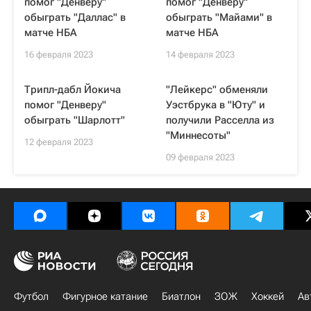
помог "Денверу"
помог "Денверу"
обыграть "Даллас" в
обыграть "Майами" в
матче НБА
матче НБА
16 февраля 2023
14 февраля 2023
Трипл-дабл Йокича
"Лейкерс" обменяли
помог "Денверу"
Уэстбрука в "Юту" и
обыграть "Шарлотт"
получили Расселла из
"Миннесоты"
12 февраля 2023
09 февраля 2023
Футбол
Фигурное катание
Биатлон
ЗОЖ
Хоккей
Ав