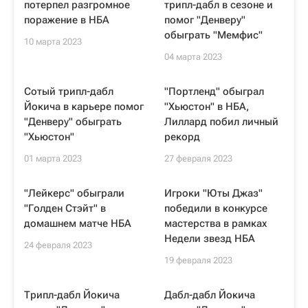
потерпел разгромное
трипл-дабл в сезоне и
поражение в НБА
помог "Денверу"
обыграть "Мемфис"
10 марта 2023
04 марта 2023
Сотый трипл-дабл
"Портленд" обыграл
Йокича в карьере помог
"Хьюстон" в НБА,
"Денверу" обыграть
Лиллард побил личный
"Хьюстон"
рекорд
01 марта 2023
27 февраля 2023
"Лейкерс" обыграли
Игроки "Юты Джаз"
"Голден Стэйт" в
победили в конкурсе
домашнем матче НБА
мастерства в рамках
Недели звезд НБА
24 февраля 2023
19 февраля 2023
Трипл-дабл Йокича
Дабл-дабл Йокича