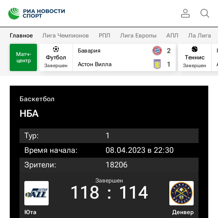
Главное
Лига Чемпионов
РПЛ
Лига Европы
АПЛ
Ла Лига
2
Бавария
Матч-
Футбол
Теннис
центр
1
Астон Вилла
Завершен
Завершен
Баскетбол
НБА
Тур:
1
Время начала:
08.04.2023 в 22:30
Зрители:
18206
Завершен
118
:
114
Юта
Денвер