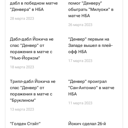
дабл в победном матче
помог "Денверу"
"Денвера" в НБА
обыграть "Милуоки" в
матче НБА
28 марта 2023
26 марта 2023
Дабл-дабл Йокича не
"Денвер" первым на
спас "Денвер" от
Западе вышел в плей-
поражения в матче с
офф НБА
"Нью-Йорком"
17 марта 2023
18 марта 2023
Трипл-дабл Йокича не
"Денвер" проиграл
спас "Денвер" от
"Сан-Антонио" в матче
поражения в матче с
НБА
"Бруклином"
11 марта 2023
13 марта 2023
"Голден Стэйт"
Йокич сделал 26-й