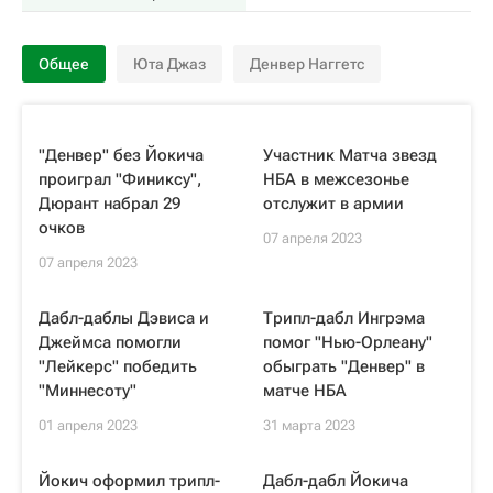
Общее
Юта Джаз
Денвер Наггетс
"Денвер" без Йокича
Участник Матча звезд
проиграл "Финиксу",
НБА в межсезонье
Дюрант набрал 29
отслужит в армии
очков
07 апреля 2023
07 апреля 2023
Дабл-даблы Дэвиса и
Трипл-дабл Ингрэма
Джеймса помогли
помог "Нью-Орлеану"
"Лейкерс" победить
обыграть "Денвер" в
"Миннесоту"
матче НБА
01 апреля 2023
31 марта 2023
Йокич оформил трипл-
Дабл-дабл Йокича