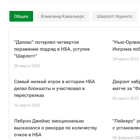
Общее
Кливленд Кавальерс
Шарлотт Хорнетс
"Даллас" потерпел четвертое
"Нью-Орлеан
поражение подряд в НБА, уступив
Ингрэма по
"Шарлотт"
24 марта 2023
26 марта 2023
Самый низкий игрок в истории НБА
Дюрэнт набр
делал блокшоты и участвовал в
матче за "Ф
перестрелках
02 марта 2023
16 марта 2023
Леброн Джеймс эмоционально
"Лейкерс" у
высказался о рекорде по количеству
с установл
очков в НБА
08 февраля 20