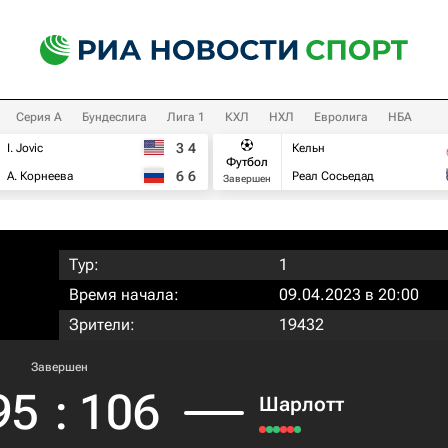
Серия А
Бундеслига
Лига 1
КХЛ
НХЛ
Евролига
НБА
3
4
I. Jovic
Кельн
Футбол
6
6
А. Корнеева
Реал Сосьедад
Завершен
Тур:
1
Время начала:
09.04.2023 в 20:00
Зрители:
19432
Завершен
95
:
106
Шарлотт