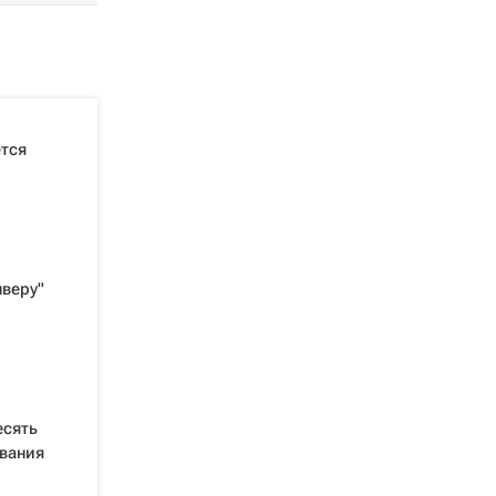
тся
нверу"
есять
ования