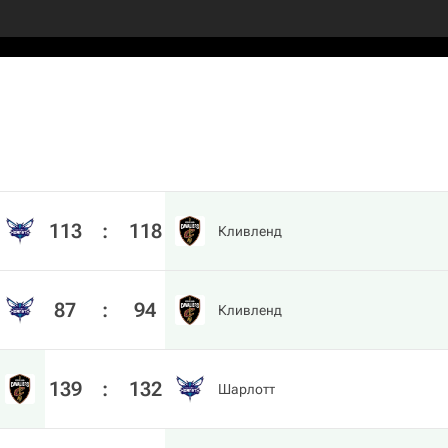
113
:
118
Кливленд
87
:
94
Кливленд
139
:
132
Шарлотт