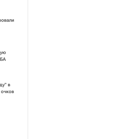
ровали
вую
НБА
ду" в
 очков