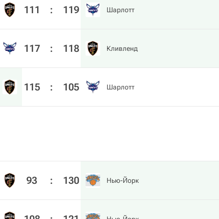
111
:
119
Шарлотт
117
:
118
Кливленд
115
:
105
Шарлотт
93
:
130
Нью-Йорк