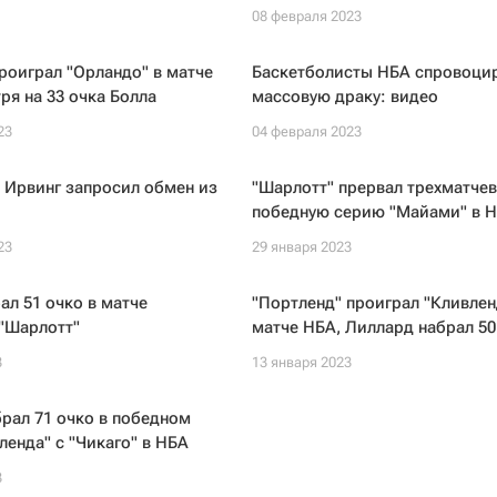
08 февраля 2023
роиграл "Орландо" в матче
Баскетболисты НБА спровоци
ря на 33 очка Болла
массовую драку: видео
23
04 февраля 2023
 Ирвинг запросил обмен из
"Шарлотт" прервал трехматче
победную серию "Майами" в 
23
29 января 2023
ал 51 очко в матче
"Портленд" проиграл "Кливлен
 "Шарлотт"
матче НБА, Лиллард набрал 50
3
13 января 2023
рал 71 очко в победном
ленда" с "Чикаго" в НБА
3