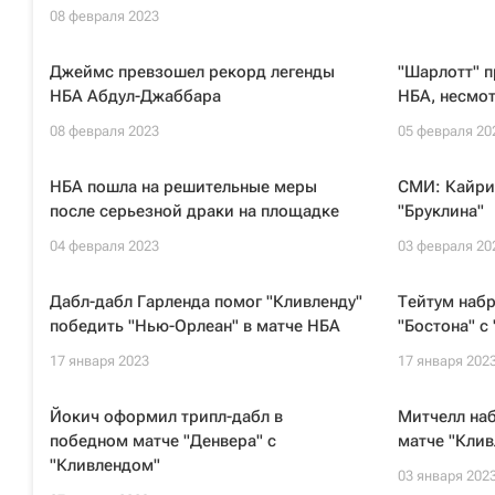
08 февраля 2023
Джеймс превзошел рекорд легенды
"Шарлотт" п
НБА Абдул-Джаббара
НБА, несмот
08 февраля 2023
05 февраля 20
НБА пошла на решительные меры
СМИ: Кайри
после серьезной драки на площадке
"Бруклина"
04 февраля 2023
03 февраля 20
Дабл-дабл Гарленда помог "Кливленду"
Тейтум набр
победить "Нью-Орлеан" в матче НБА
"Бостона" с
17 января 2023
17 января 202
Йокич оформил трипл-дабл в
Митчелл наб
победном матче "Денвера" с
матче "Клив
"Кливлендом"
03 января 202