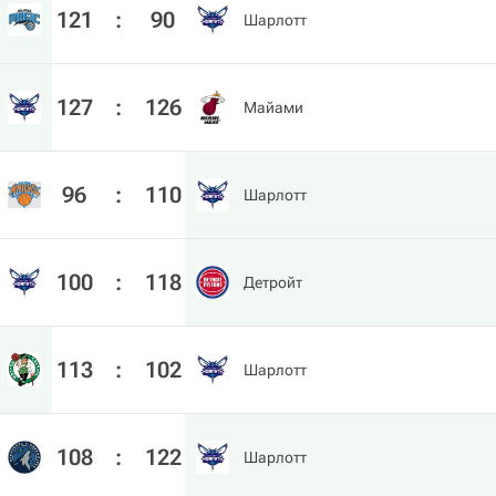
121
:
90
Шарлотт
127
:
126
Майами
96
:
110
Шарлотт
100
:
118
Детройт
113
:
102
Шарлотт
108
:
122
Шарлотт