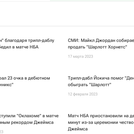
" благодаря трипл-даблу
СМИ: Майкл Джордан собирае
бедил в матче НБА
продать "Шарлотт Хорнетс"
17 марта 2023
ал 23 очка в дебютном
Трипл-дабл Йокича помог "Де
иникс"
обыграть "Шарлотт"
12 февраля 2023
ступили "Оклахоме" в матче
Матч НБА приостановили на д
енным рекордом Джеймса
минут из-за церемонии честв
Джеймса
23