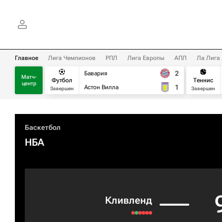
Главное
Лига Чемпионов
РПЛ
Лига Европы
АПЛ
Ла Лига
2
Бавария
Матч-
Футбол
Теннис
центр
1
Астон Вилла
Завершен
Завершен
Баскетбол
НБА
Кливленд