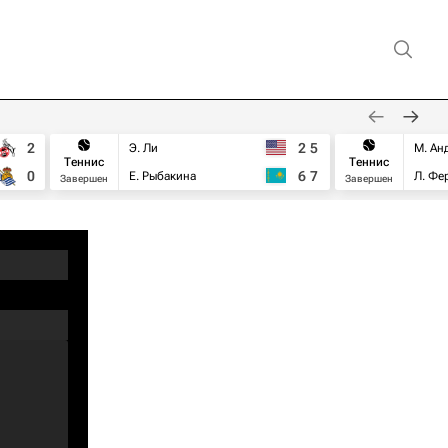
2
2
5
Э. Ли
М. Ан
Теннис
Теннис
0
6
7
Е. Рыбакина
Л. Фе
Завершен
Завершен