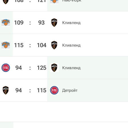
108
:
121
Нью-Йорк
109
:
93
Кливленд
115
:
104
Кливленд
94
:
125
Кливленд
94
:
115
Детройт