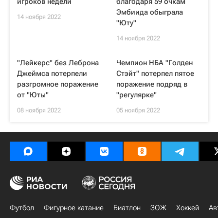
игроков недели
благодаря 59 очкам
Эмбиида обыграла
14 ноября 2022
"Юту"
14 ноября 2022
"Лейкерс" без Леброна
Чемпион НБА "Голден
Джеймса потерпели
Стэйт" потерпел пятое
разгромное поражение
поражение подряд в
от "Юты"
"регулярке"
08 ноября 2022
05 ноября 2022
Футбол
Фигурное катание
Биатлон
ЗОЖ
Хоккей
Ав