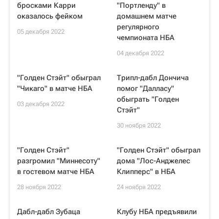
бросками Карри
"Портленду" в
оказалось фейком
домашнем матче
регулярного
05 декабря 2022
чемпионата НБА
04 декабря 2022
"Голден Стэйт" обыграл
Трипл-дабл Дончича
"Чикаго" в матче НБА
помог "Далласу"
обыграть "Голден
03 декабря 2022
Стэйт"
30 ноября 2022
"Голден Стэйт"
"Голден Стэйт" обыграл
разгромил "Миннесоту"
дома "Лос-Анджелес
в гостевом матче НБА
Клипперс" в НБА
28 ноября 2022
24 ноября 2022
Дабл-дабл Зубаца
Клубу НБА предъявили