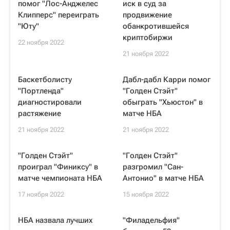
помог "Лос-Анджелес
иск в суд за
Клипперс" переиграть
продвижение
"Юту"
обанкротившейся
криптобиржи
22 ноября 2022
21 ноября 2022
Баскетболисту
Дабл-дабл Карри помог
"Портленда"
"Голден Стэйт"
диагностировали
обыграть "Хьюстон" в
растяжение
матче НБА
21 ноября 2022
21 ноября 2022
"Голден Стэйт"
"Голден Стэйт"
проиграл "Финиксу" в
разгромил "Сан-
матче чемпионата НБА
Антонио" в матче НБА
17 ноября 2022
15 ноября 2022
НБА назвала лучших
"Филадельфия"