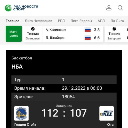
Главное
Лига Чемпионов
РПЛ
Лига Европы
АПЛ
Ла Лига
3
3
А. Калинская
Матч-
Теннис
Теннис
центр
6
6
Д. Шнайдер
Завершен
Завершен
Баскетбол
НБА
Тур:
1
Время начала:
29.12.2022 в 06:00
Зрители:
18064
Завершен
112
:
107
Голден Стэйт
Юта