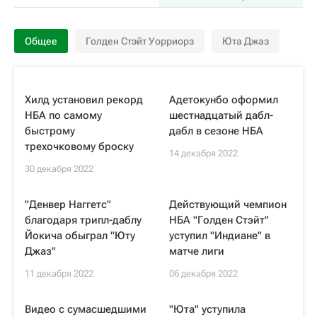
Общее
Голден Стэйт Уорриорз
Юта Джаз
Хилд установил рекорд
Адетокунбо оформил
НБА по самому
шестнадцатый дабл-
быстрому
дабл в сезоне НБА
трехочковому броску
14 декабря 2022
30 декабря 2022
"Денвер Наггетс"
Действующий чемпион
благодаря трипл-даблу
НБА "Голден Стэйт"
Йокича обыграл "Юту
уступил "Индиане" в
Джаз"
матче лиги
11 декабря 2022
06 декабря 2022
Видео с сумасшедшими
"Юта" уступила