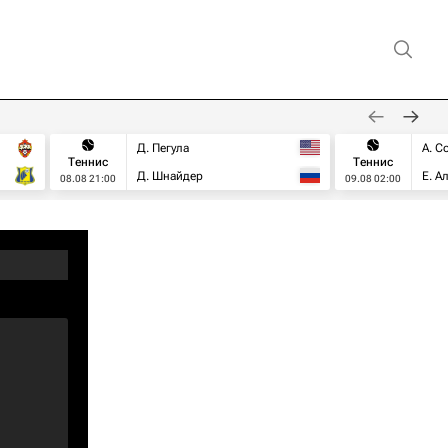
Д. Пегула
А. С
Теннис
Теннис
Д. Шнайдер
Е. А
08.08 21:00
09.08 02:00