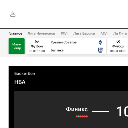
Главное
Лига Чемпионов
РПЛ
Лига Европы
АПЛ
Ла Лига
Крылья Советов
Матч-
Футбол
Футбол
центр
Балтика
08.08 15:30
08.08 18:00
Баскетбол
НБА
1
Финикс