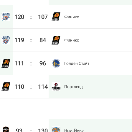
120
:
107
Финикс
119
:
84
Финикс
111
:
96
Голден Стэйт
110
:
114
Портленд
93
:
130
Нью-Йорк