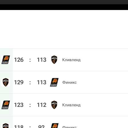
126
:
113
Кливленд
129
:
113
Финикс
123
:
112
Кливленд
118
:
92
Финикс