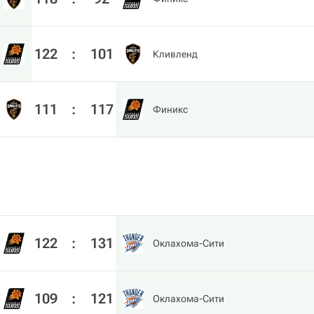
122
:
101
Кливленд
111
:
117
Финикс
122
:
131
Оклахома-Сити
109
:
121
Оклахома-Сити