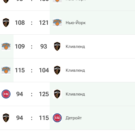
108
:
121
Нью-Йорк
109
:
93
Кливленд
115
:
104
Кливленд
94
:
125
Кливленд
94
:
115
Детройт