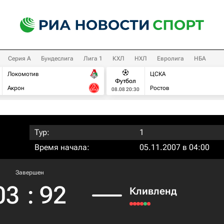
Серия А
Бундеслига
Лига 1
КХЛ
НХЛ
Евролига
НБА
Локомотив
ЦСКА
Футбол
Акрон
Ростов
08.08 20:30
Тур:
1
Время начала:
05.11.2007 в 04:00
Завершен
03
:
92
Кливленд