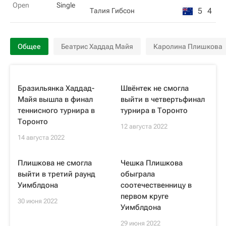
Open
Single
5
4
Талия Гибсон
Общее
Беатрис Хаддад Майя
Каролина Плишкова
Бразильянка Хаддад-
Швёнтек не смогла
Майя вышла в финал
выйти в четвертьфинал
теннисного турнира в
турнира в Торонто
Торонто
12 августа 2022
14 августа 2022
Плишкова не смогла
Чешка Плишкова
выйти в третий раунд
обыграла
Уимблдона
соотечественницу в
первом круге
30 июня 2022
Уимблдона
29 июня 2022