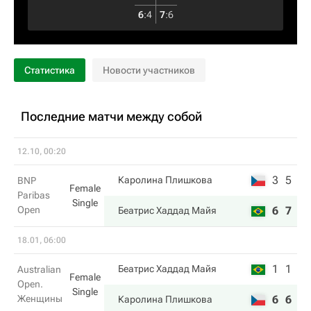
6
:
4
7
:
6
Статистика
Новости участников
Последние матчи между собой
12.10, 00:20
3
5
Каролина Плишкова
BNP
Female
Paribas
Single
Open
6
7
Беатрис Хаддад Майя
18.01, 06:00
1
1
Беатрис Хаддад Майя
Australian
Female
Open.
Single
Женщины
6
6
Каролина Плишкова