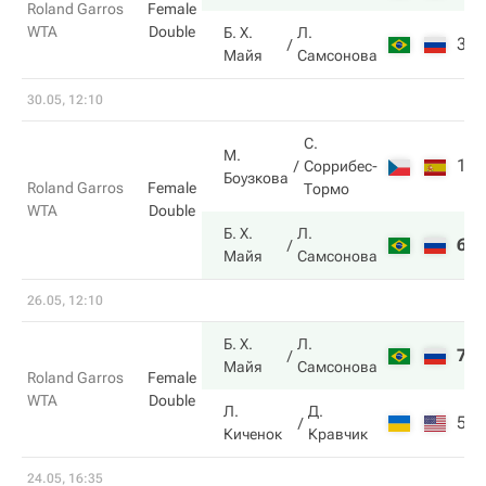
Roland Garros
Female
WTA
Double
Б. Х.
Л.
3
Майя
Самсонова
30.05, 12:10
С.
М.
1
Соррибес-
Боузкова
Roland Garros
Female
Тормо
WTA
Double
Б. Х.
Л.
6
Майя
Самсонова
26.05, 12:10
Б. Х.
Л.
7
Майя
Самсонова
Roland Garros
Female
WTA
Double
Л.
Д.
5
Киченок
Кравчик
24.05, 16:35