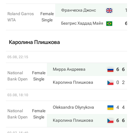
1
Франческа Джонс
Roland Garros
Female
WTA
Single
6
Беатрис Хаддад Майя
Каролина Плишкова
05.08, 22:15
6
6
Мирра Андреева
National
Female
Bank Open
Single
0
2
Каролина Плишкова
03.08, 18:10
4
4
Oleksandra Oliynykova
National
Female
Bank Open
Single
6
6
Каролина Плишкова