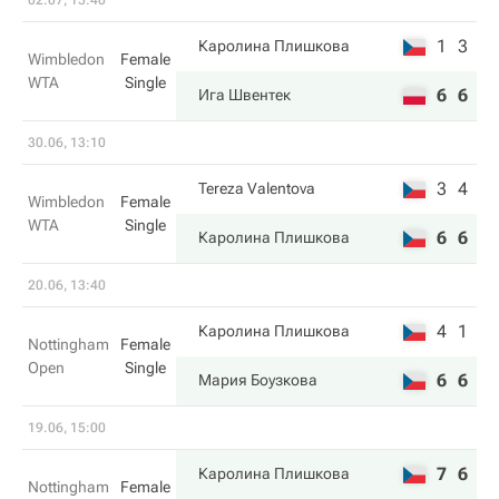
02.07, 15:40
1
3
Каролина Плишкова
Wimbledon
Female
WTA
Single
6
6
Ига Швентек
30.06, 13:10
3
4
Tereza Valentova
Wimbledon
Female
WTA
Single
6
6
Каролина Плишкова
20.06, 13:40
4
1
Каролина Плишкова
Nottingham
Female
Open
Single
6
6
Мария Боузкова
19.06, 15:00
7
6
Каролина Плишкова
Nottingham
Female