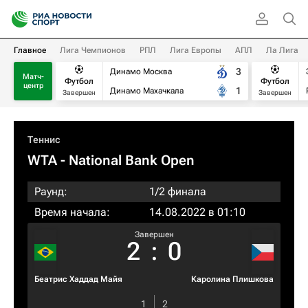
Главное
Лига Чемпионов
РПЛ
Лига Европы
АПЛ
Ла Лига
3
Динамо Москва
Матч-
Футбол
Футбол
центр
1
Динамо Махачкала
Завершен
Завершен
Теннис
WTA
- National Bank Open
Раунд:
1/2 финала
Время начала:
14.08.2022 в 01:10
Завершен
2
:
0
Беатрис Хаддад Майя
Каролина Плишкова
1
2