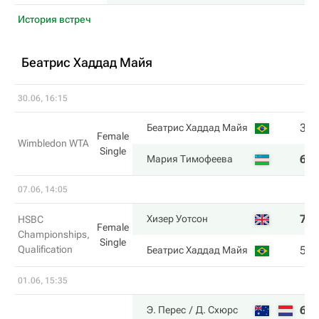
История встреч
Беатрис Хаддад Майя
30.06, 16:15
3
Беатрис Хаддад Майя
Female
Wimbledon WTA
Single
6
Мария Тимофеева
07.06, 14:05
7
Хизер Уотсон
HSBC
Female
Championships,
Single
Qualification
5
Беатрис Хаддад Майя
01.06, 15:35
6
Э. Перес
Д. Схюрс