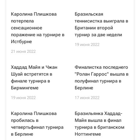
Каролина Плишкова
Бразильская
потерпела
теннисистка выиграла в
сенсационное
Британии второй
поражение на турнире в
турнир за две недели
Истбурне
19 июня 2022
21 июня 2022
Хаддад Майя и Чжан
Финалистка последнего
Шуай встретятся в
"Ролан Гаррос" вышла в
финале турнира в
полуфинал турнира в
Бирмингеме
Берлине
19 июня 2022
17 июня 2022
Каролина Плишкова
Бразильянка Хаддад-
пробилась в
Майя вышла в финал
четвертьфинал турнира
турнира в британском
в Берлине
Ноттингеме