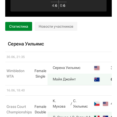
4
:
6
0
:
6
Статистика
Новости участников
Серена Уильямс
30.06, 21:35
3
Серена Уильямс
Wimbledon
Female
WTA
Single
6
Майя Джойнт
16.06, 18:40
К.
С.
4
Мухова
Уильямс
Grass Court
Female
Championships
Double