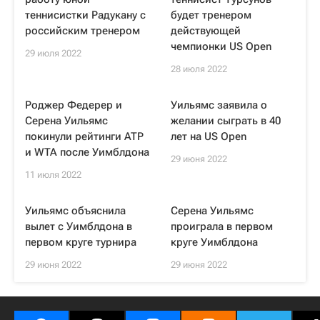
теннисистки Радукану с
будет тренером
российским тренером
действующей
чемпионки US Open
29 июля 2022
28 июля 2022
Роджер Федерер и
Уильямс заявила о
Серена Уильямс
желании сыграть в 40
покинули рейтинги ATP
лет на US Open
и WTA после Уимблдона
29 июня 2022
11 июля 2022
Уильямс объяснила
Серена Уильямс
вылет с Уимблдона в
проиграла в первом
первом круге турнира
круге Уимблдона
29 июня 2022
29 июня 2022