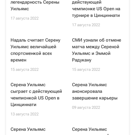
легендарность Серены
действующей
Уильямс
чемпионке US Open на
турнире в Цинциннати
17 августа 2022
17 августа 2022
Надаль считает Серену
СМИ узнали об отмене
Уильямс величайшей
матча между Сереной
спортсменкой всех
Уильямс и Эммой
времен
Радукану
15 августа 2022
15 августа 2022
Серена Уильямс
Серена Уильямс
сыграет с действующей
анонсировала
чемпионкой US Open в
завершение карьеры
Цинциннати
09 августа 2022
13 августа 2022
Серена Уильямс
Серена Уильямс