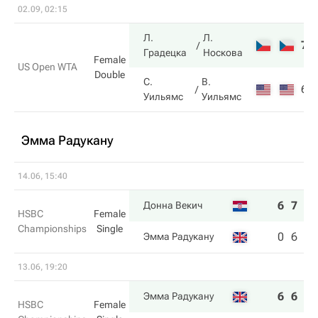
02.09, 02:15
Л.
Л.
7
Градецка
Носкова
Female
US Open WTA
Double
С.
В.
6
Уильямс
Уильямс
Эмма Радукану
14.06, 15:40
6
7
Донна Векич
HSBC
Female
Championships
Single
0
6
Эмма Радукану
13.06, 19:20
6
6
Эмма Радукану
HSBC
Female