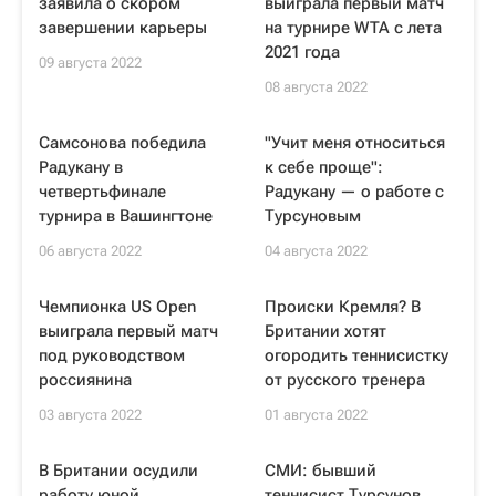
заявила о скором
выиграла первый матч
завершении карьеры
на турнире WTA с лета
2021 года
09 августа 2022
08 августа 2022
Самсонова победила
"Учит меня относиться
Радукану в
к себе проще":
четвертьфинале
Радукану — о работе с
турнира в Вашингтоне
Турсуновым
06 августа 2022
04 августа 2022
Чемпионка US Open
Происки Кремля? В
выиграла первый матч
Британии хотят
под руководством
огородить теннисистку
россиянина
от русского тренера
03 августа 2022
01 августа 2022
В Британии осудили
СМИ: бывший
работу юной
теннисист Турсунов