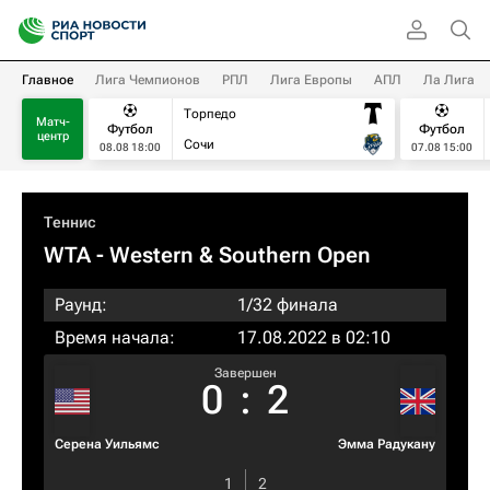
Главное
Лига Чемпионов
РПЛ
Лига Европы
АПЛ
Ла Лига
Торпедо
Матч-
Футбол
Футбол
центр
Сочи
08.08 18:00
07.08 15:00
Теннис
WTA
- Western & Southern Open
Раунд:
1/32 финала
Время начала:
17.08.2022 в 02:10
Завершен
0
:
2
Серена Уильямс
Эмма Радукану
1
2