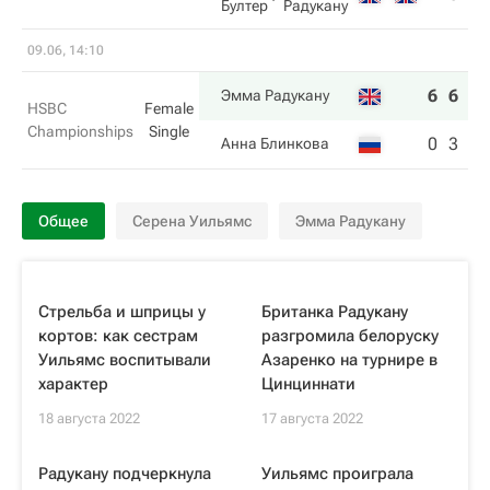
Бултер
Радукану
09.06, 14:10
6
6
Эмма Радукану
HSBC
Female
Championships
Single
0
3
Анна Блинкова
Общее
Серена Уильямс
Эмма Радукану
Стрельба и шприцы у
Британка Радукану
кортов: как сестрам
разгромила белоруску
Уильямс воспитывали
Азаренко на турнире в
характер
Цинциннати
18 августа 2022
17 августа 2022
Радукану подчеркнула
Уильямс проиграла