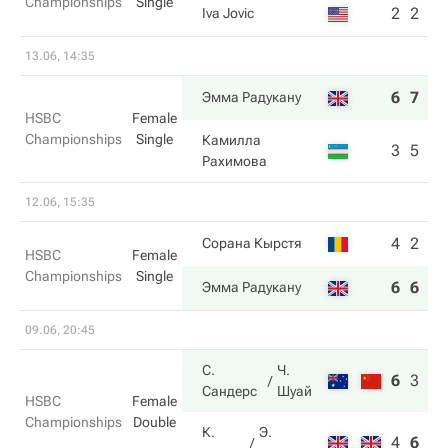
Championships
Single
2
2
Iva Jovic
13.06, 14:35
6
7
Эмма Радукану
HSBC
Female
Championships
Single
Камилла
3
5
Рахимова
12.06, 15:35
4
2
Сорана Кырстя
HSBC
Female
Championships
Single
6
6
Эмма Радукану
09.06, 20:45
С.
Ч.
6
3
10
Сандерс
Шуай
HSBC
Female
Championships
Double
К.
Э.
4
6
5