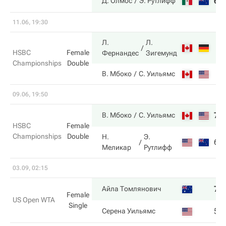
6
Д. Олмос
Э. Рутлифф
11.06, 19:30
Л.
Л.
HSBC
Female
Фернандес
Зигемунд
Championships
Double
В. Мбоко
С. Уильямс
09.06, 19:50
7
В. Мбоко
С. Уильямс
HSBC
Female
Championships
Double
Н.
Э.
6
Меликар
Рутлифф
03.09, 02:15
7
Айла Томлянович
Female
US Open WTA
Single
5
Серена Уильямс