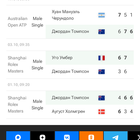
Хуан Мануэль
7
5
1
1
Черундоло
Australian
Male
Open ATP
Single
6
7
6
6
Джордан Томпсон
03.10, 09:35
6
7
Уго Умбер
Shanghai
Male
Rolex
Single
Masters
3
6
Джордан Томпсон
01.10, 09:20
4
6
6
Джордан Томпсон
Shanghai
Male
Rolex
Single
Masters
6
3
4
Аугуст Холмгрен