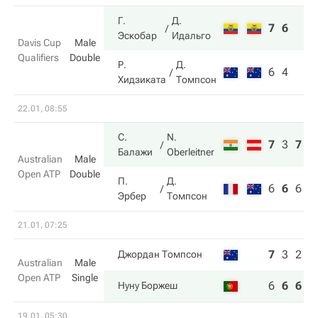
Г.
Д.
7
6
Эскобар
Идальго
Davis Cup
Male
Qualifiers
Double
Р.
Д.
6
4
Хидзиката
Томпсон
22.01, 08:55
С.
N.
7
3
7
Балажи
Oberleitner
Australian
Male
Open ATP
Double
П.
Д.
6
6
6
Эрбер
Томпсон
21.01, 07:25
7
3
2
4
Джордан Томпсон
Australian
Male
Open ATP
Single
6
6
6
6
Нуну Боржеш
19.01, 05:30