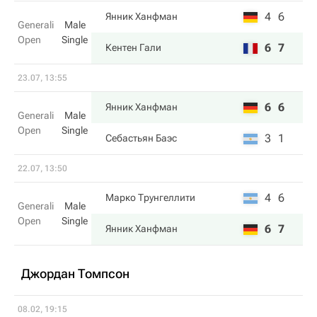
4
6
Янник Ханфман
Generali
Male
Open
Single
6
7
Кентен Гали
23.07, 13:55
6
6
Янник Ханфман
Generali
Male
Open
Single
3
1
Себастьян Баэс
22.07, 13:50
4
6
Марко Трунгеллити
Generali
Male
Open
Single
6
7
Янник Ханфман
Джордан Томпсон
08.02, 19:15