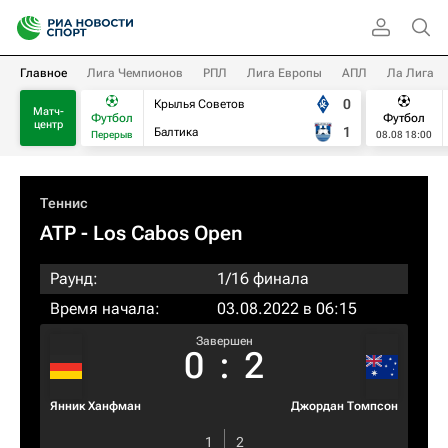
Главное
Лига Чемпионов
РПЛ
Лига Европы
АПЛ
Ла Лига
0
Крылья Советов
Матч-
Футбол
Футбол
центр
1
Балтика
Перерыв
08.08 18:00
Теннис
ATP
- Los Cabos Open
Раунд:
1/16 финала
Время начала:
03.08.2022 в 06:15
Завершен
0
:
2
Янник Ханфман
Джордан Томпсон
1
2