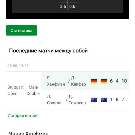
3
:
6
0
:
6
Статистика
Последние матчи между собой
08.06, 14:25
Я.
Д.
6
4
10
Ханфман
Кёпфер
Stuttgart
Male
Open
Double
Л.
Д.
1
6
7
Сэвилл
Томпсон
История встреч
Янник Ханфман