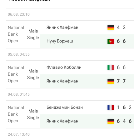
06.08, 23:10
4
2
Янник Ханфман
National
Male
Bank
Single
Open
6
6
Нуну Боржеш
05.08, 04:55
6
6
Флавио Коболли
National
Male
Bank
Single
Open
7
7
Янник Ханфман
04.08, 01:45
1
6
2
Бенджамин Бонзи
National
Male
Bank
Single
Open
6
4
6
Янник Ханфман
24.07, 13:40