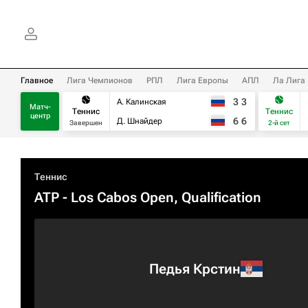
Главное
Лига Чемпионов
РПЛ
Лига Европы
АПЛ
Ла Лига
3
3
А. Калинская
Матч-
Теннис
Теннис
центр
6
6
Д. Шнайдер
Завершен
2-й сет
Теннис
ATP
- Los Cabos Open, Qualification
Педья Крстин