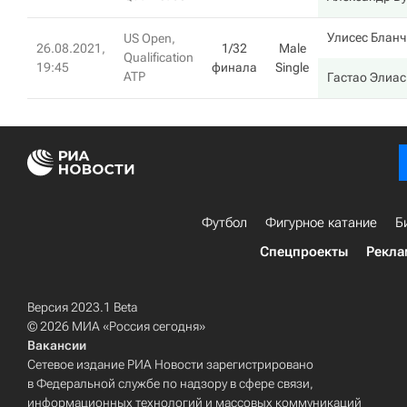
Улисес Бланч
US Open,
26.08.2021,
1/32
Male
Qualification
19:45
финала
Single
ATP
Гастао Элиас
Футбол
Фигурное катание
Б
Спецпроекты
Рекла
Версия 2023.1 Beta
© 2026 МИА «Россия сегодня»
Вакансии
Сетевое издание РИА Новости зарегистрировано
в Федеральной службе по надзору в сфере связи,
информационных технологий и массовых коммуникаций