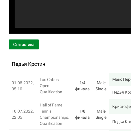
Статистика
Педья Крстин
Макс Пер
Los Cabos
01.08.2022,
1/4
Male
Open,
05:10
финала
Single
Qualification
Педья Кр
Hall of Fame
Кристофе
10.07.2022,
Tennis
1/8
Male
22:05
Championships,
финала
Single
Педья Кр
Qualification