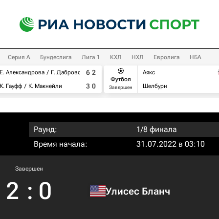
Серия А
Бундеслига
Лига 1
КХЛ
НХЛ
Евролига
НБА
6
2
Е. Александрова
Г. Дабровски
Аякс
Футбол
3
0
К. Гауфф
К. Макнейли
Шелбурн
Завершен
Раунд:
1/8 финала
Время начала:
31.07.2022 в 03:10
Завершен
2
:
0
Улисес Бланч