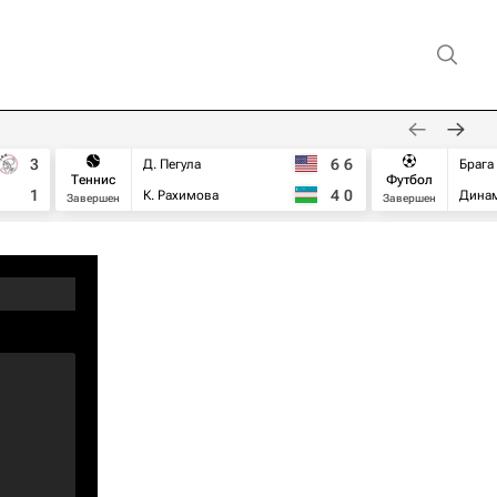
3
6
6
Д. Пегула
Брага
Теннис
Футбол
1
4
0
К. Рахимова
Дина
Завершен
Завершен