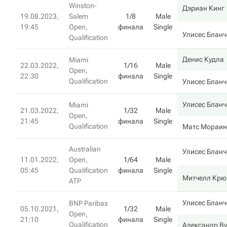
Winston-
Дэриан Кинг
19.08.2023,
Salem
1/8
Male
19:45
Open,
финала
Single
Улисес Бланч
Qualification
Денис Кудла
Miami
22.03.2022,
1/16
Male
Open,
22:30
финала
Single
Qualification
Улисес Бланч
Улисес Бланч
Miami
21.03.2022,
1/32
Male
Open,
21:45
финала
Single
Qualification
Матс Мораин
Australian
Улисес Бланч
11.01.2022,
Open,
1/64
Male
05:45
Qualification
финала
Single
Митчелл Крю
ATP
Улисес Бланч
BNP Paribas
05.10.2021,
1/32
Male
Open,
21:10
финала
Single
Qualification
Александр Ву