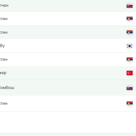
лчан
стин
стин
-Ву
стин
кер
Гомбош
стин