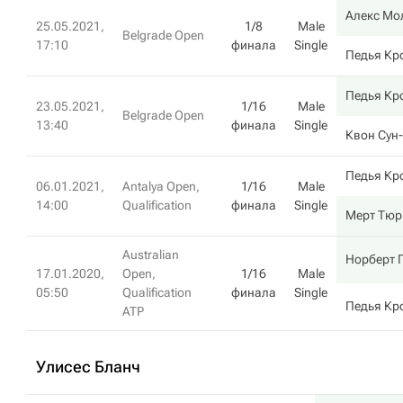
Алекс Мо
25.05.2021,
1/8
Male
Belgrade Open
17:10
финала
Single
Педья Кр
Педья Кр
23.05.2021,
1/16
Male
Belgrade Open
13:40
финала
Single
Квон Сун
Педья Кр
06.01.2021,
Antalya Open,
1/16
Male
14:00
Qualification
финала
Single
Мерт Тюр
Australian
Норберт 
17.01.2020,
Open,
1/16
Male
05:50
Qualification
финала
Single
Педья Кр
ATP
Улисес Бланч