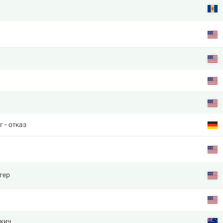
г
- отказ
гер
кич