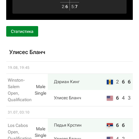
2
:
6
5
:
7
Статистика
Улисес Бланч
19.08, 19:45
Winston-
2
6
6
Дэриан Кинг
Salem
Male
Open,
Single
6
4
3
Улисес Бланч
Qualification
31.07, 03:10
6
6
Педья Крстин
Los Cabos
Male
Open,
Single
Qualification
4
2
Улисес Бланч