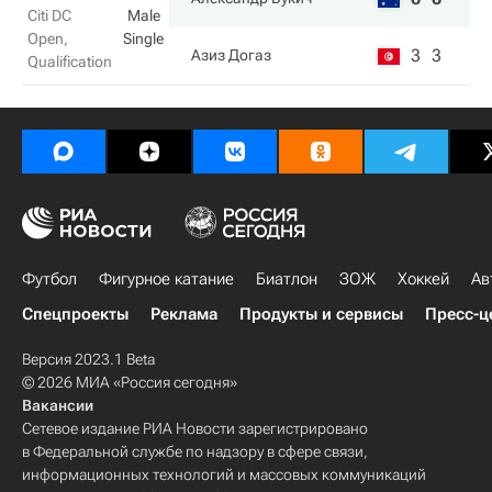
Citi DC
Male
Open,
Single
3
3
Азиз Догаз
Qualification
Футбол
Фигурное катание
Биатлон
ЗОЖ
Хоккей
Ав
Спецпроекты
Реклама
Продукты и сервисы
Пресс-ц
Версия 2023.1 Beta
© 2026 МИА «Россия сегодня»
Вакансии
Сетевое издание РИА Новости зарегистрировано
в Федеральной службе по надзору в сфере связи,
информационных технологий и массовых коммуникаций