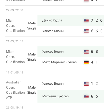
22.03, 22:30
7
2
6
Денис Кудла
Miami
Male
Open,
Single
Qualification
6
6
3
Улисес Бланч
21.03, 21:45
6
3
Улисес Бланч
Miami
Male
Open,
Single
Qualification
4
1
Матс Мораинг
- отказ
11.01, 05:45
Australian
1
2
Улисес Бланч
Open,
Male
Qualification
Single
6
6
Митчелл Крюгер
ATP
26.08, 19:45