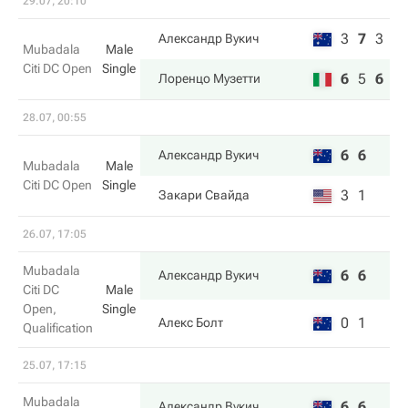
29.07, 20:10
3
7
3
Александр Вукич
Mubadala
Male
Citi DC Open
Single
6
5
6
Лоренцо Музетти
28.07, 00:55
6
6
Александр Вукич
Mubadala
Male
Citi DC Open
Single
3
1
Закари Свайда
26.07, 17:05
Mubadala
6
6
Александр Вукич
Citi DC
Male
Open,
Single
0
1
Алекс Болт
Qualification
25.07, 17:15
Mubadala
6
6
Александр Вукич