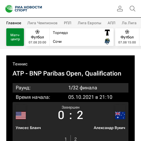
Главное
Лига Чемпионов
РПЛ
Лига Европы
АПЛ
Ла Лига
Торпедо
Матч-
Футбол
Футбол
центр
Сочи
07.08 20:00
07.08 15:00
Теннис
ATP
- BNP Paribas Open, Qualification
Раунд:
1/32 финала
Время начала:
05.10.2021 в 21:10
Завершен
0
:
2
Улисес Бланч
Александр Вукич
1
2