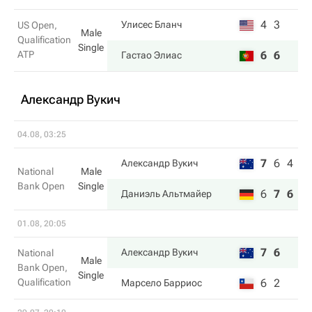
4
3
Улисес Бланч
US Open,
Male
Qualification
Single
ATP
6
6
Гастао Элиас
Александр Вукич
04.08, 03:25
7
6
4
Александр Вукич
National
Male
Bank Open
Single
6
7
6
Даниэль Альтмайер
01.08, 20:05
7
6
Александр Вукич
National
Male
Bank Open,
Single
Qualification
6
2
Марсело Барриос