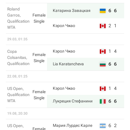
Roland
6
6
Катарина Завацкая
Garros,
Female
Qualification
Single
2
1
Кэрол Чжао
WTA
29.03, 01:35
1
4
Кэрол Чжао
Copa
Female
Colsanitas,
Single
Qualification
6
6
Lia Karatancheva
22.08, 01:25
1
4
Кэрол Чжао
US Open,
Female
Qualification
Single
WTA
6
6
Лукреция Стефанини
19.08, 20:30
6
2
Мария Лурдес Карле
US Open,
Female