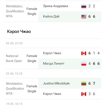
2
2
Эрика Андреева
Wimbledon,
Female
Qualification
Single
WTA
6
6
Кайла Дэй
Кэрол Чжао
03.08, 23:20
6
1
4
Кэрол Чжао
National
Female
Bank Open
Single
4
6
6
Магда Линетт
23.06, 15:25
6
7
Justina Mikulskyte
Wimbledon,
Female
Qualification
Single
WTA
3
6
Кэрол Чжао
19.05, 18:15