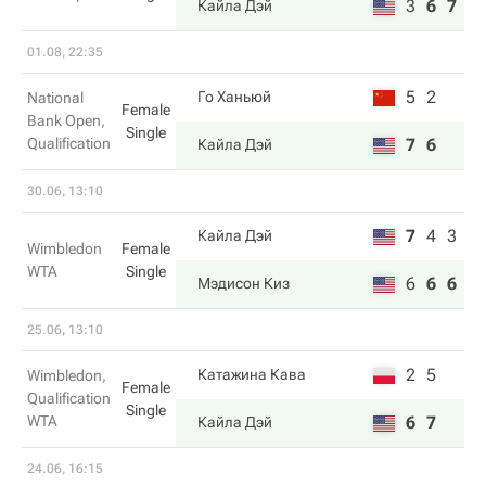
3
6
7
Кайла Дэй
01.08, 22:35
5
2
Го Ханьюй
National
Female
Bank Open,
Single
Qualification
7
6
Кайла Дэй
30.06, 13:10
7
4
3
Кайла Дэй
Wimbledon
Female
WTA
Single
6
6
6
Мэдисон Киз
25.06, 13:10
2
5
Катажина Кава
Wimbledon,
Female
Qualification
Single
WTA
6
7
Кайла Дэй
24.06, 16:15