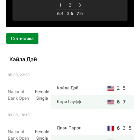
1
2
3
6
:
4
3
:
6
7
:
6
Статистика
Кайла Дэй
05.08, 22:30
2
5
Кайла Дэй
National
Female
Bank Open
Single
6
7
Кори Гауфф
03.08, 18:10
6
3
5
Диан Парри
National
Female
Bank Open
Single