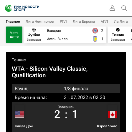
Главное
Лига Чемпионов
РПЛ
Лига Европы
АПЛ
Ла Лига
2
Бавария
Матч-
Футбол
Теннис
центр
1
Астон Вилла
Завершен
Завершен
Теннис
WTA
- Silicon Valley Classic,
Qualification
Раунд:
1/8 финала
Время начала:
31.07.2022 в 02:30
Завершен
2
:
1
Кайла Дэй
Кэрол Чжао