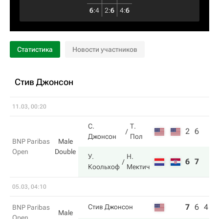
6
:
4
2
:
6
4
:
6
Статистика
Новости участников
Стив Джонсон
11.03, 00:20
С.
Т.
2
6
Джонсон
Пол
BNP Paribas
Male
Open
Double
У.
Н.
6
7
Коольхоф
Мектич
05.03, 04:10
7
6
4
Стив Джонсон
BNP Paribas
Male
Open,