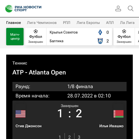
Главное
Лига Чемпионов
РПЛ
Лига Европы
АПЛ
Ла Лига
0
Крылья Советов
Матч-
Футбол
Футбол
центр
2
Балтика
Завершен
Завершен
Теннис
ATP
- Atlanta Open
Раунд:
1/8 финала
Время начала:
28.07.2022 в 02:10
Завершен
1
:
2
Стив Джонсон
Илья Ивашко
1
2
3