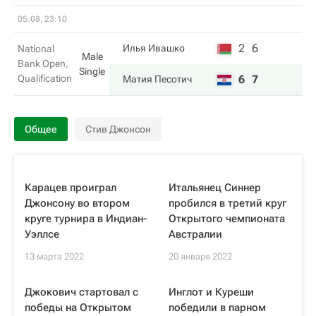
05.08, 23:10
2
6
Илья Ивашко
National
Male
Bank Open,
Single
Qualification
6
7
Матия Песотич
Общее
Стив Джонсон
Карацев проиграл
Итальянец Синнер
Джонсону во втором
пробился в третий круг
круге турнира в Индиан-
Открытого чемпионата
Уэллсе
Австралии
13 марта 2022
20 января 2022
Джокович стартовал с
Инглот и Куреши
победы на Открытом
победили в парном