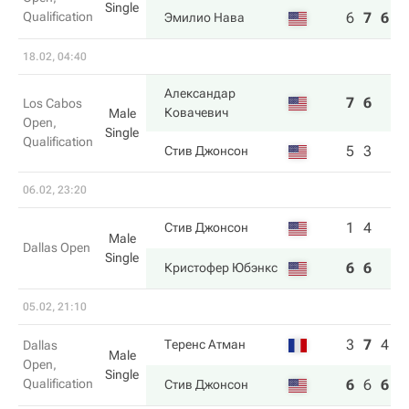
Single
Qualification
6
7
6
Эмилио Нава
18.02, 04:40
Александар
7
6
Los Cabos
Ковачевич
Male
Open,
Single
Qualification
5
3
Стив Джонсон
06.02, 23:20
1
4
Стив Джонсон
Male
Dallas Open
Single
6
6
Кристофер Юбэнкс
05.02, 21:10
3
7
4
Теренс Атман
Dallas
Male
Open,
Single
Qualification
6
6
6
Стив Джонсон