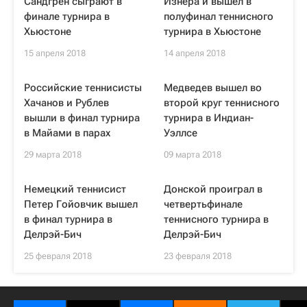
Сандгрен сыграют в
Изнера и вышел в
финале турнира в
полуфинал теннисного
Хьюстоне
турнира в Хьюстоне
15 апреля 2018
14 апреля 2018
Российские теннисисты
Медведев вышел во
Хачанов и Рублев
второй круг теннисного
вышли в финал турнира
турнира в Индиан-
в Майами в парах
Уэллсе
29 марта 2018
09 марта 2018
Немецкий теннисист
Донской проиграл в
Петер Гойовчик вышел
четвертьфинале
в финал турнира в
теннисного турнира в
Делрэй-Бич
Делрэй-Бич
25 февраля 2018
23 февраля 2018