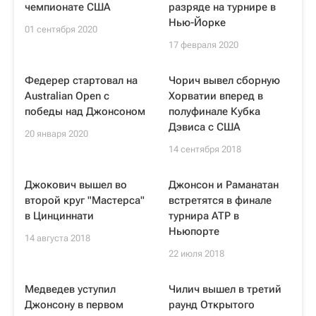
чемпионате США
разряде на турнире в
Нью-Йорке
01 сентября 2020
17 февраля 2020
Федерер стартовал на
Чорич вывел сборную
Australian Open с
Хорватии вперед в
победы над Джонсоном
полуфинале Кубка
Дэвиса с США
20 января 2020
14 сентября 2018
Джокович вышел во
Джонсон и Раманатан
второй круг "Мастерса"
встретятся в финале
в Цинциннати
турнира ATP в
Ньюпорте
14 августа 2018
22 июля 2018
Медведев уступил
Чилич вышел в третий
Джонсону в первом
раунд Открытого