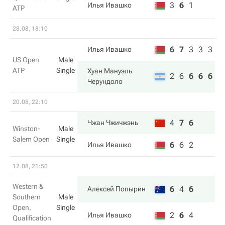
3
6
1
Илья Ивашко
ATP
28.08, 18:10
6
7
3
3
3
Илья Ивашко
US Open
Male
ATP
Single
Хуан Мануэль
2
6
6
6
6
Черундоло
20.08, 22:10
4
7
6
Чжан Чжичжэнь
Winston-
Male
Salem Open
Single
6
6
2
Илья Ивашко
12.08, 21:50
Western &
6
4
6
Алексей Попырин
Southern
Male
Open,
Single
2
6
4
Илья Ивашко
Qualification