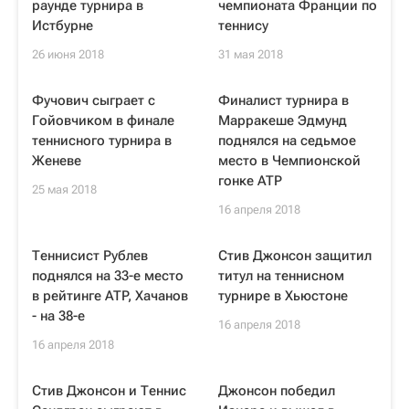
раунде турнира в
чемпионата Франции по
Истбурне
теннису
26 июня 2018
31 мая 2018
Фучович сыграет с
Финалист турнира в
Гойовчиком в финале
Марракеше Эдмунд
теннисного турнира в
поднялся на седьмое
Женеве
место в Чемпионской
гонке ATP
25 мая 2018
16 апреля 2018
Теннисист Рублев
Стив Джонсон защитил
поднялся на 33-е место
титул на теннисном
в рейтинге ATP, Хачанов
турнире в Хьюстоне
- на 38-е
16 апреля 2018
16 апреля 2018
Стив Джонсон и Теннис
Джонсон победил