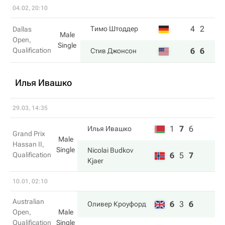
04.02, 20:10
4
2
Тимо Штоддер
Dallas
Male
Open,
Single
Qualification
6
6
Стив Джонсон
Илья Ивашко
29.03, 14:35
1
7
6
Илья Ивашко
Grand Prix
Male
Hassan II,
Single
Nicolai Budkov
Qualification
6
5
7
Kjaer
10.01, 02:10
Australian
6
3
6
Оливер Кроуфорд
Open,
Male
Qualification
Single