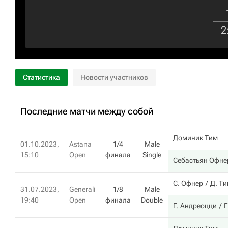
2
Статистика
Новости участников
Последние матчи между собой
Доминик Тим
01.10.2023,
Astana
1/4
Male
15:10
Open
финала
Single
Себастьян Офне
С. Офнер
Д. Т
31.07.2023,
Generali
1/8
Male
19:40
Open
финала
Double
Г. Андреоцци
Г