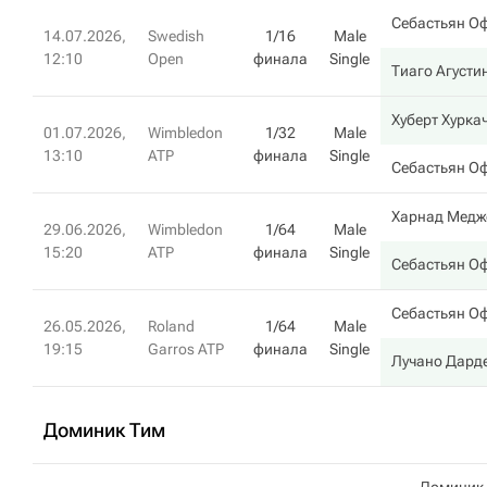
Себастьян О
14.07.2026,
Swedish
1/16
Male
12:10
Open
финала
Single
Тиаго Агусти
Хуберт Хурка
01.07.2026,
Wimbledon
1/32
Male
13:10
ATP
финала
Single
Себастьян О
Харнад Медж
29.06.2026,
Wimbledon
1/64
Male
15:20
ATP
финала
Single
Себастьян О
Себастьян О
26.05.2026,
Roland
1/64
Male
19:15
Garros ATP
финала
Single
Лучано Дард
Доминик Тим