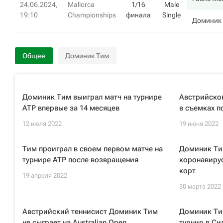
24.06.2024,
Mallorca
1/16
Male
19:10
Championships
финала
Single
Доминик
Общее
Доминик Тим
Доминик Тим выиграл матч на турнире
Австрийско
ATP впервые за 14 месяцев
в съемках п
12 июля 2022
19 июня 2022
Тим проиграл в своем первом матче на
Доминик Ти
турнире ATP после возвращения
коронавиру
корт
19 апреля 2022
30 марта 2022
Австрийский теннисист Доминик Тим
Доминик Ти
не сыграет на Australian Open
турнир в Си