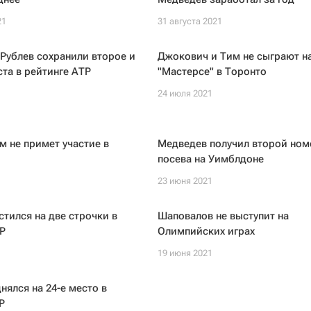
21
31 августа 2021
Рублев сохранили второе и
Джокович и Тим не сыграют н
та в рейтинге АТР
"Мастерсе" в Торонто
24 июля 2021
 не примет участие в
Медведев получил второй ном
посева на Уимблдоне
23 июня 2021
стился на две строчки в
Шаповалов не выступит на
Р
Олимпийских играх
19 июня 2021
нялся на 24-е место в
P