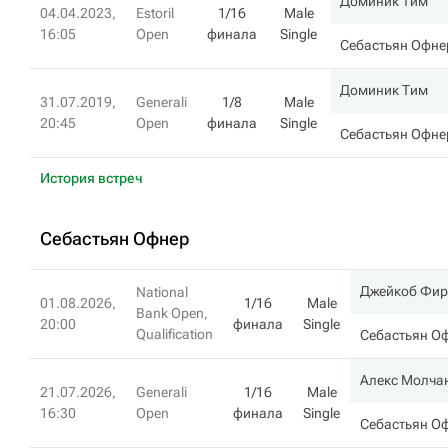
Доминик Тим
04.04.2023,
Estoril
1/16
Male
16:05
Open
финала
Single
Себастьян Офне
Доминик Тим
31.07.2019,
Generali
1/8
Male
20:45
Open
финала
Single
Себастьян Офне
История встреч
Себастьян Офнер
Джейкоб Фир
National
01.08.2026,
1/16
Male
Bank Open,
20:00
финала
Single
Qualification
Себастьян О
Алекс Молча
21.07.2026,
Generali
1/16
Male
16:30
Open
финала
Single
Себастьян О