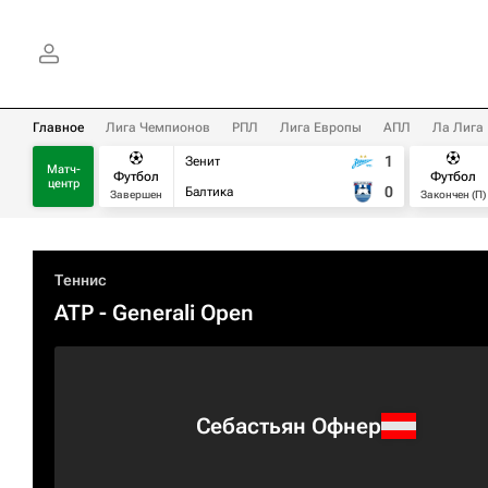
Главное
Лига Чемпионов
РПЛ
Лига Европы
АПЛ
Ла Лига
1
Зенит
Матч-
Футбол
Футбол
центр
0
Балтика
Завершен
Закончен (П)
Теннис
ATP
- Generali Open
Себастьян Офнер