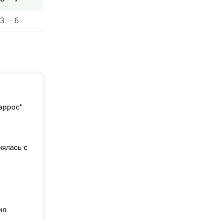
3
6
аррос"
нялась с
ил