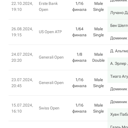
Доминик
22.10.2024,
Erste Bank
1/16
Male
19:10
Open
финала
Single
Лучано Д
Бен Шелт
26.08.2024,
1/64
Male
US Open ATP
19:15
финала
Single
Доминик
Д. Альтм
24.07.2024,
1/8
Male
Generali Open
20:20
финала
Double
А. Эрлер
Тиаго Аг
23.07.2024,
1/16
Male
Generali Open
20:45
финала
Single
Доминик
Доминик
15.07.2024,
1/16
Male
Swiss Open
16:10
финала
Single
Хуан Паб
Гаэль Мо