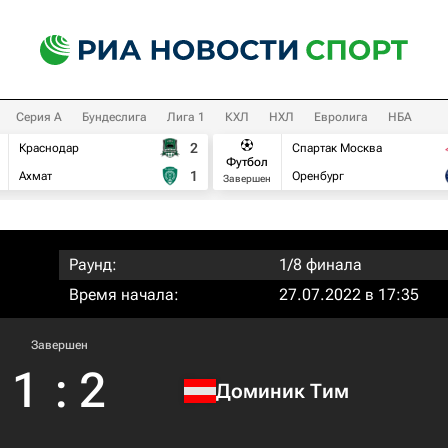
Серия А
Бундеслига
Лига 1
КХЛ
НХЛ
Евролига
НБА
2
Краснодар
Спартак Москва
Футбол
1
Ахмат
Оренбург
Завершен
Раунд:
1/8 финала
Время начала:
27.07.2022 в 17:35
Завершен
1
:
2
Доминик Тим