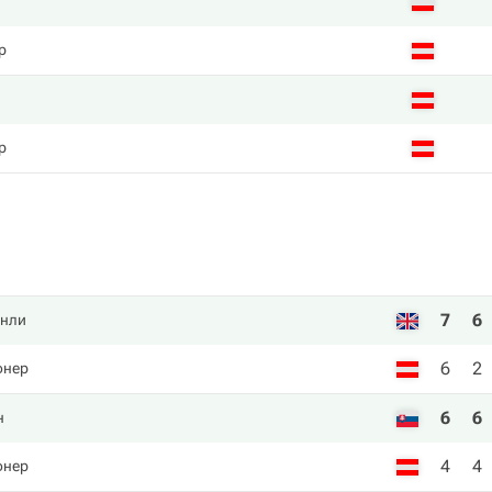
р
р
7
6
нли
6
2
фнер
6
6
н
4
4
фнер