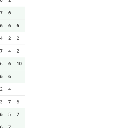
6
2
7
6
6
6
6
4
2
2
7
4
2
6
6
10
6
6
2
4
3
7
6
6
5
7
6
7