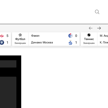
5
0
Факел
М. Ан
Футбол
Теннис
1
1
Динамо Москва
К. Пл
Завершен
Завершен