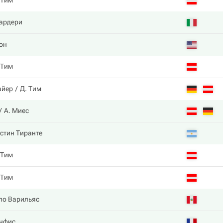
 Тим
ардери
он
 Тим
айер
Д. Тим
А. Миес
устин Тиранте
 Тим
 Тим
ло Варильяс
нфис