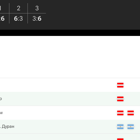
1
2
3
:
6
6
:
3
3
:
6
р
им
. Дуран