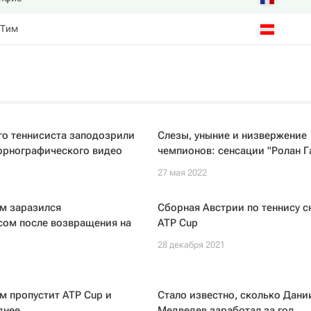
 Тим
го теннисиста заподозрили
Слезы, уныние и низвержение
орнографического видео
чемпионов: сенсации "Ролан Г
27 мая 2022
м заразился
Сборная Австрии по теннису с
сом после возвращения на
ATP Cup
28 декабря 2021
м пропустит ATP Cup и
Стало известно, сколько Дани
днее
Медведев заработал за год