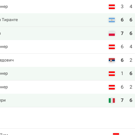
3
4
фнер
6
6
н Тиранте
7
6
ч
6
4
фнер
6
2
едович
1
6
фнер
6
2
фнер
7
6
ери