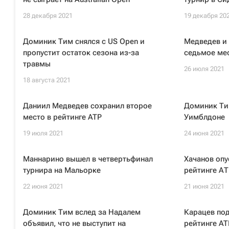
28 декабря 2021
19 декабря 20
Доминик Тим снялся с US Open и
Медведев и 
пропустит остаток сезона из-за
седьмое мес
травмы
26 июля 2021
18 августа 2021
Даниил Медведев сохранил второе
Доминик Тим
место в рейтинге ATP
Уимблдоне
19 июля 2021
24 июня 2021
Маннарино вышел в четвертьфинал
Хачанов опу
турнира на Мальорке
рейтинге АТ
22 июня 2021
21 июня 2021
Доминик Тим вслед за Надалем
Карацев под
объявил, что не выступит на
рейтинге AT