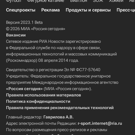
Футбол
Фигурное катание
Биатлон
ЗОЖ
Хоккей
Ав
Спецпроекты
Реклама
Продукты и сервисы
Пресс-ц
Версия 2023.1 Beta
© 2026 МИА «Россия сегодня»
Вакансии
Сетевое издание РИА Новости зарегистрировано
в Федеральной службе по надзору в сфере связи,
информационных технологий и массовых коммуникаций
(Роскомнадзор) 08 апреля 2014 года.
Свидетельство о регистрации Эл № ФС77-57640
Учредитель: Федеральное государственное унитарное
предприятие Международное информационное агентство
«Россия сегодня»
(МИА «Россия сегодня»).
Правила использования материалов
Политика конфиденциальности
Правила применения рекомендательных технологий
Главный редактор:
Гаврилова А.В.
Адрес электронной почты Редакции:
r-sport.internet@ria.ru
По вопросам размещения пресс-релизов и рекламы