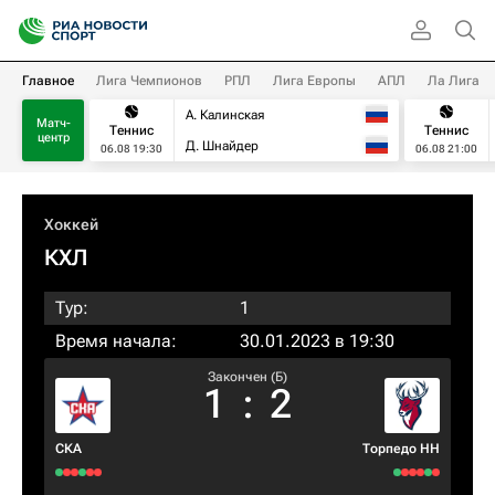
Главное
Лига Чемпионов
РПЛ
Лига Европы
АПЛ
Ла Лига
А. Калинская
Матч-
Теннис
Теннис
центр
Д. Шнайдер
06.08 19:30
06.08 21:00
Хоккей
КХЛ
Тур:
1
Время начала:
30.01.2023 в 19:30
Закончен (Б)
1
:
2
СКА
Торпедо НН