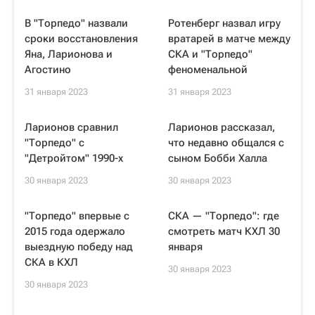
В "Торпедо" назвали
Ротенберг назвал игру
сроки восстановления
вратарей в матче между
Яна, Ларионова и
СКА и "Торпедо"
Агостино
феноменальной
31 января 2023
31 января 2023
Ларионов сравнил
Ларионов рассказал,
"Торпедо" с
что недавно общался с
"Детройтом" 1990-х
сыном Бобби Халла
30 января 2023
30 января 2023
"Торпедо" впервые с
СКА — "Торпедо": где
2015 года одержало
смотреть матч КХЛ 30
выездную победу над
января
СКА в КХЛ
30 января 2023
30 января 2023