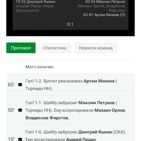
10:22
Дмитрий Яшкин
50:54
Максим Летунов
(
Андрей Педан
,
Марат
(
Михаил Орлов
,
Владислав
Хуснутдинов
)
Фирстов
)
65:01
Артем Михеев
(П)
0
:
1
Протокол
Статистика
Новости команд
Матч окончен
Гол! 1:2. Буллит реализовал
Артем Михеев
(
65‎’‎
Торпедо НН
).
Гол! 1:1. Шайбу забросил
Максим Летунов
(
50‎’‎
Торпедо НН
). Ему ассистировали
Михаил Орлов
,
Владислав Фирстов
.
Гол! 1:0. Шайбу забросил
Дмитрий Яшкин
(
СКА
).
10‎’‎
Ему ассистировали
Андрей Педан
,