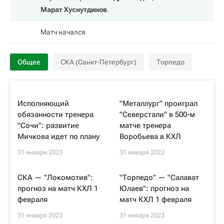
Марат Хуснутдинов
.
Матч начался
Общее
СКА (Санкт-Петербург)
Торпедо
Исполняющий
"Металлург" проиграл
обязанности тренера
"Северстали" в 500-м
"Сочи": развитие
матче тренера
Мичкова идет по плану
Воробьева в КХЛ
31 января 2023
31 января 2023
СКА — "Локомотив":
"Торпедо" — "Салават
прогноз на матч КХЛ 1
Юлаев": прогноз на
февраля
матч КХЛ 1 февраля
31 января 2023
31 января 2023