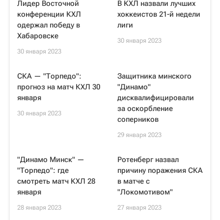
Лидер Восточной
В КХЛ назвали лучших
конференции КХЛ
хоккеистов 21-й недели
одержал победу в
лиги
Хабаровске
30 января 2023
30 января 2023
СКА — "Торпедо":
Защитника минского
прогноз на матч КХЛ 30
"Динамо"
января
дисквалифицировали
за оскорбление
30 января 2023
соперников
29 января 2023
"Динамо Минск" —
Ротенберг назвал
"Торпедо": где
причину поражения СКА
смотреть матч КХЛ 28
в матче с
января
"Локомотивом"
28 января 2023
27 января 2023