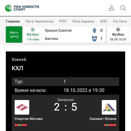
Главное
Лига Чемпионов
РПЛ
Лига Европы
АПЛ
Ла Лига
0
Крылья Советов
Матч-
Футбол
Футбол
центр
1
Балтика
1-й тайм
08.08 18:00
Хоккей
КХЛ
Тур:
1
Время начала:
18.10.2022 в 19:30
Завершен
2
:
5
Спартак Москва
Салават Юлаев