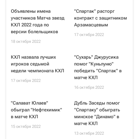
Объявлены имена
"Спартак" расторг
участников Матча звезд
контракт с защитником
КХЛ 2022 года по
Арзамасцевым
версии болельщиков
17 октября 2022
18 октября 2022
КХЛ назвала лучших
"Сухарь" Джурусика
игроков седьмой
помог "Куньлуню"
недели чемпионата КХЛ
победить "Спартак" в
матче КХЛ
17 октября 2022
16 октября 2022
"Салават Юлаев"
Дубль Заседы помог
обыграл "Нефтехимик"
"Спартаку" обыграть
в матче КХЛ
минское "Динамо" в
матче КХЛ
15 октября 2022
13 октября 2022