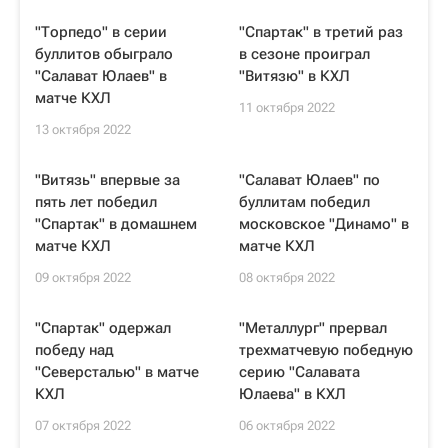
"Торпедо" в серии
"Спартак" в третий раз
буллитов обыграло
в сезоне проиграл
"Салават Юлаев" в
"Витязю" в КХЛ
матче КХЛ
11 октября 2022
13 октября 2022
"Витязь" впервые за
"Салават Юлаев" по
пять лет победил
буллитам победил
"Спартак" в домашнем
московское "Динамо" в
матче КХЛ
матче КХЛ
09 октября 2022
08 октября 2022
"Спартак" одержал
"Металлург" прервал
победу над
трехматчевую победную
"Северсталью" в матче
серию "Салавата
КХЛ
Юлаева" в КХЛ
07 октября 2022
06 октября 2022