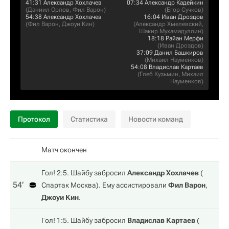
41:31
Александр Хохлачев
07:34
Александр Кадейкин
(
Даниил Орлов
,
Фил Варон
)
(
Егор Сучков
)
54:38
Александр Хохлачев
16:04
Иван Дроздов
(
Фил Варон
,
Джоуи Кин
)
(
Александр Хмелевский
,
Шакир Мухамадуллин
)
18:18
Райан Мерфи
(
Иван Дроздов
)
37:09
Данил Башкиров
(
Михаил Науменков
)
54:08
Владислав Картаев
(
Глеб Кузьмин
,
Михаил
Науменков
)
Протокол
Статистика
Новости команд
Матч окончен
Гол! 2:5. Шайбу забросил
Александр Хохлачев
(
54‎’‎
Спартак Москва
). Ему ассистировали
Фил Варон
,
Джоуи Кин
.
Гол! 1:5. Шайбу забросил
Владислав Картаев
(