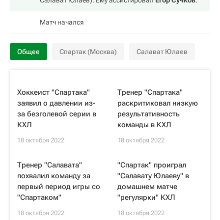
Салават Юлаев
). Ему ассистировал
Егор Сучков
.
Матч начался
Общее
Спартак (Москва)
Салават Юлаев
Хоккеист "Спартака"
Тренер "Спартака"
заявил о давлении из-
раскритиковал низкую
за безголевой серии в
результативность
КХЛ
команды в КХЛ
18 октября 2022
18 октября 2022
Тренер "Салавата"
"Спартак" проиграл
похвалил команду за
"Салавату Юлаеву" в
первый период игры со
домашнем матче
"Спартаком"
"регулярки" КХЛ
18 октября 2022
18 октября 2022