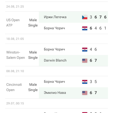
24.08, 21:25
3
6
7
6
Иржи Легечка
US Open
Male
ATP
Single
6
4
6
1
Борна Чорич
18.08, 21:05
4
6
Борна Чорич
Winston-
Male
Salem Open
Single
6
7
Darwin Blanch
08.08, 21:10
3
5
Борна Чорич
Cincinnati
Male
Open
Single
6
7
Эмилио Нава
29.07, 00:15