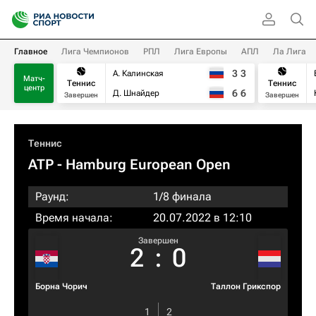
Главное
Лига Чемпионов
РПЛ
Лига Европы
АПЛ
Ла Лига
3
3
А. Калинская
Матч-
Теннис
Теннис
центр
6
6
Д. Шнайдер
Завершен
Завершен
Теннис
ATP
- Hamburg European Open
Раунд:
1/8 финала
Время начала:
20.07.2022 в 12:10
Завершен
2
:
0
Борна Чорич
Таллон Грикспор
1
2