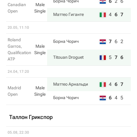
6
2
6
Борна Чорич
Canadian
Male
Open
Single
4
6
7
Маттео Гиганте
20.05, 11:10
Roland
7
6
2
Борна Чорич
Garros,
Male
Qualification
Single
5
7
6
Titouan Droguet
ATP
24.04, 17:20
4
6
7
Маттео Арнальди
Madrid
Male
Open
Single
6
4
5
Борна Чорич
Таллон Грикспор
05.08, 22:30