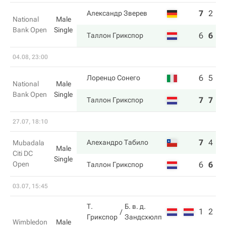
7
2
4
Александр Зверев
National
Male
Bank Open
Single
6
6
6
Таллон Грикспор
04.08, 23:00
6
5
Лоренцо Сонего
National
Male
Bank Open
Single
7
7
Таллон Грикспор
27.07, 18:10
7
4
6
Алехандро Табило
Mubadala
Male
Citi DC
Single
Open
6
6
4
Таллон Грикспор
03.07, 15:45
Т.
Б. в. д.
1
2
Грикспор
Зандсхюлп
Wimbledon
Male