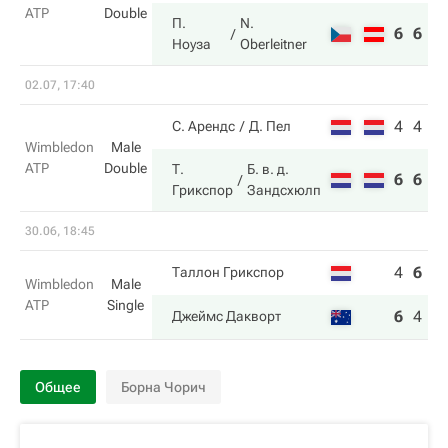
ATP
Double
П.
N.
6
6
Ноуза
Oberleitner
02.07, 17:40
4
4
С. Арендс
Д. Пел
Wimbledon
Male
ATP
Double
Т.
Б. в. д.
6
6
Грикспор
Зандсхюлп
30.06, 18:45
4
6
5
Таллон Грикспор
Wimbledon
Male
ATP
Single
6
4
7
Джеймс Дакворт
Общее
Борна Чорич