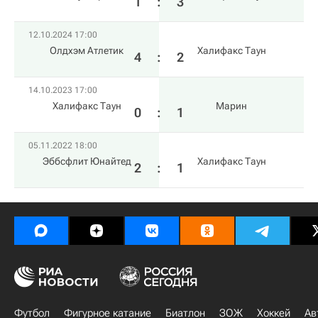
1
:
3
12.10.2024 17:00
Олдхэм Атлетик
Халифакс Таун
4
:
2
14.10.2023 17:00
Халифакс Таун
Марин
0
:
1
05.11.2022 18:00
Эббсфлит Юнайтед
Халифакс Таун
2
:
1
Футбол
Фигурное катание
Биатлон
ЗОЖ
Хоккей
Ав