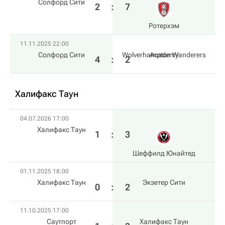
Солфорд Сити
2
:
7
Ротерхэм
11.11.2025 22:00
Солфорд Сити
Wolverhampton Wanderers Academy
4
:
2
Халифакс Таун
04.07.2026 17:00
Халифакс Таун
1
:
3
Шеффилд Юнайтед
01.11.2025 18:00
Халифакс Таун
Экзетер Сити
0
:
2
11.10.2025 17:00
Саутпорт
Халифакс Таун