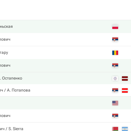
ньская
лович
гару
лович
. Остапенко
ич
А. Потапова
лович
ич
S. Sierra