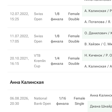
А. Калинская
Р
12.07.2022,
Swiss
1/8
Female
15:25
Open
финала
Double
А. Потапова
Я.
О. Данилович
11.07.2022,
Swiss
1/8
Female
17:05
Open
финала
Double
В. Хайзен
С. М
Н. Киченок
Р. 
VTB
20.10.2021,
1/4
Female
Kremlin
16:15
финала
Double
Cup
А. Калинская
А
Анна Калинская
Анна Калинс
06.08.2026,
National
1/16
Female
20:30
Bank Open
финала
Single
Диана Шнай