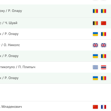
ску
Р. Олару
с
Ч. Шуай
к
Р. Олару
т
О. Николс
к
Р. Олару
атикопуло
П. Плипыч
к
Р. Олару
. Младенович