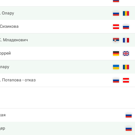
. Олару
 Сизикова
К. Младенович
юррей
Олару
. Потапова
- отказ
кая
дер