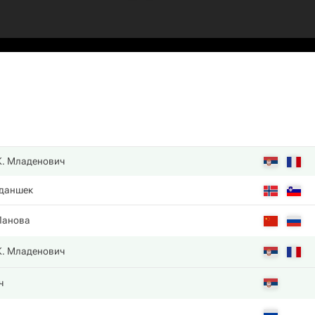
К. Младенович
иданшек
Панова
К. Младенович
ч