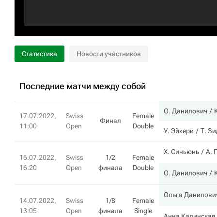
Статистика
Новости участников
Последние матчи между собой
О. Данилович
17.07.2022,
Swiss
Female
Финал
11:00
Open
Double
У. Эйкери
Т. З
Х. Синьюнь
А. 
16.07.2022,
Swiss
1/2
Female
16:20
Open
финала
Double
О. Данилович
Ольга Данилови
14.07.2022,
Swiss
1/8
Female
13:05
Open
финала
Single
Анна Калинская