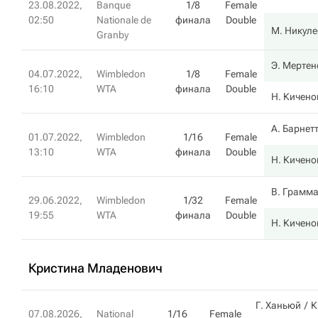
23.08.2022,
Banque
1/8
Female
02:50
Nationale de
финала
Double
М. Никуле
Granby
Э. Мертен
04.07.2022,
Wimbledon
1/8
Female
16:10
WTA
финала
Double
Н. Кичено
А. Барнет
01.07.2022,
Wimbledon
1/16
Female
13:10
WTA
финала
Double
Н. Кичено
В. Грамм
29.06.2022,
Wimbledon
1/32
Female
19:55
WTA
финала
Double
Н. Кичено
Кристина Младенович
Г. Ханьюй
К
07.08.2026,
National
1/16
Female