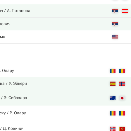
ич
А. Потапова
лович
ямс
. Олару
ова
У. Эйкери
Э. Сибахара
ску
Р. Олару
Д. Ковинич