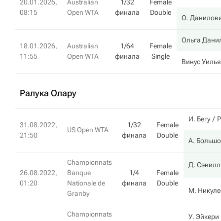
20.01.2026,
Australian
1/32
Female
08:15
Open WTA
финала
Double
О. Данилов
Ольга Дани
18.01.2026,
Australian
1/64
Female
11:55
Open WTA
финала
Single
Винус Уиль
Ралука Олару
И. Бегу
Р
31.08.2022,
1/32
Female
US Open WTA
21:50
финала
Double
А. Больш
Championnats
Д. Сэвилл
26.08.2022,
Banque
1/4
Female
01:20
Nationale de
финала
Double
М. Никуле
Granby
Championnats
У. Эйкери