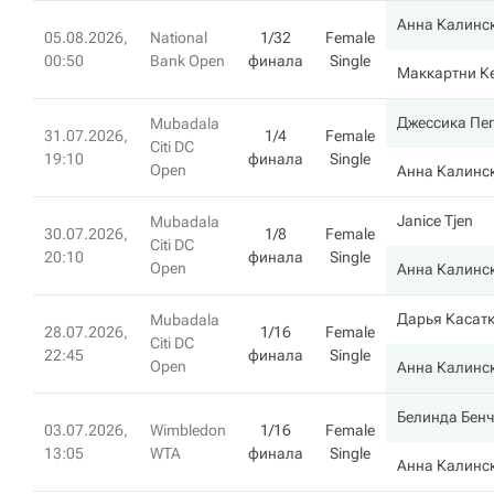
Анна Калинс
05.08.2026,
National
1/32
Female
00:50
Bank Open
финала
Single
Маккартни К
Джессика Пе
Mubadala
31.07.2026,
1/4
Female
Citi DC
19:10
финала
Single
Open
Анна Калинс
Janice Tjen
Mubadala
30.07.2026,
1/8
Female
Citi DC
20:10
финала
Single
Open
Анна Калинс
Дарья Касат
Mubadala
28.07.2026,
1/16
Female
Citi DC
22:45
финала
Single
Open
Анна Калинс
Белинда Бен
03.07.2026,
Wimbledon
1/16
Female
13:05
WTA
финала
Single
Анна Калинс