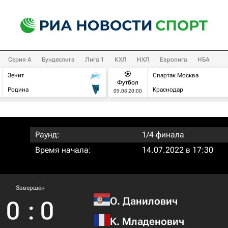
Серия А
Бундеслига
Лига 1
КХЛ
НХЛ
Евролига
НБА
Зенит
Спартак Москва
Футбол
Родина
Краснодар
09.08 20:00
Раунд:
1/4 финала
Время начала:
14.07.2022 в 17:30
Завершен
О. Данилович
0
:
0
К. Младенович