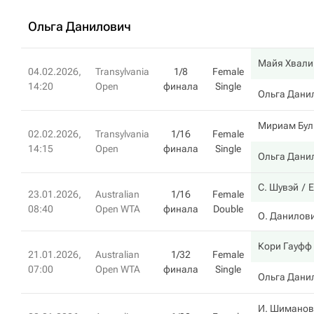
Ольга Данилович
Майя Хвали
04.02.2026,
Transylvania
1/8
Female
14:20
Open
финала
Single
Ольга Дани
Мириам Бул
02.02.2026,
Transylvania
1/16
Female
14:15
Open
финала
Single
Ольга Дани
С. Шувэй
Е
23.01.2026,
Australian
1/16
Female
08:40
Open WTA
финала
Double
О. Данилов
Кори Гауфф
21.01.2026,
Australian
1/32
Female
07:00
Open WTA
финала
Single
Ольга Дани
И. Шиманов