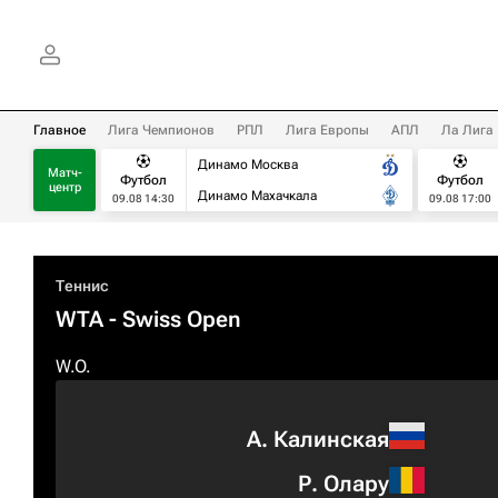
Главное
Лига Чемпионов
РПЛ
Лига Европы
АПЛ
Ла Лига
Динамо Москва
Матч-
Футбол
Футбол
центр
Динамо Махачкала
09.08 14:30
09.08 17:00
Теннис
WTA
- Swiss Open
W.O.
А. Калинская
Р. Олару