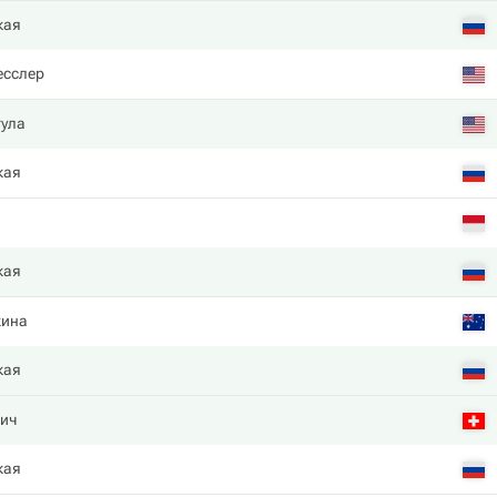
кая
есслер
гула
кая
кая
кина
кая
чич
кая