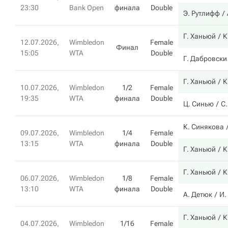
23:30
Bank Open
финала
Double
Э. Рутлифф
Г. Ханьюй
К
12.07.2026,
Wimbledon
Female
Финал
15:05
WTA
Double
Г. Дабровски
Г. Ханьюй
К
10.07.2026,
Wimbledon
1/2
Female
19:35
WTA
финала
Double
Ц. Синью
С
К. Синякова
09.07.2026,
Wimbledon
1/4
Female
13:15
WTA
финала
Double
Г. Ханьюй
К
Г. Ханьюй
К
06.07.2026,
Wimbledon
1/8
Female
13:10
WTA
финала
Double
А. Детюк
И.
Г. Ханьюй
К
04.07.2026,
Wimbledon
1/16
Female