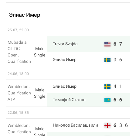
Элиас Имер
25.07, 22:00
Mubadala
6
7
Trevor Svajda
Citi DC
Male
Open,
Single
0
6
Элиас Имер
Qualification
24.06, 18:00
4
1
Элиас Имер
Wimbledon,
Male
Qualification
Single
ATP
6
6
Тимофей Скатов
22.06, 15:35
6
3
6
Николоз Басилашвили
Wimbledon,
Male
Qualification
Single