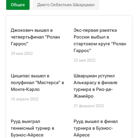
Общее
Диего Себастьян Шварцман
Джокович вышел в
Экс-первая ракетка
четвертьфинал "Ролан
России выбыл в
Гаррос"
стартовом круге "Ролан
Гаррос"
29 мая 2022
22 мая 2022
Циципас вышел в
Шварцман уступил
полуфинал "Мастерса" в
Алькарасу в финале
Монте-Карло
турнира в Рио-де-
Жанейро
16 апреля 2022
21 февраля 2022
Рууд выиграл
Рууд вышел в финал
теннисный турнир в
турнира в Буэнос-
Буэнос-Айресе
Айресе