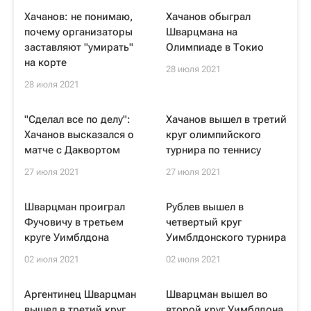
Хачанов: не понимаю,
Хачанов обыграл
почему организаторы
Шварцмана на
заставляют "умирать"
Олимпиаде в Токио
на корте
28 июля 2021
28 июля 2021
"Сделал все по делу":
Хачанов вышел в третий
Хачанов высказался о
круг олимпийского
матче с Даквортом
турнира по теннису
27 июля 2021
27 июля 2021
Шварцман проиграл
Рублев вышел в
Фучовичу в третьем
четвертый круг
круге Уимблдона
Уимблдонского турнира
02 июля 2021
02 июля 2021
Аргентинец Шварцман
Шварцман вышел во
вышел в третий круг
второй круг Уимблдона