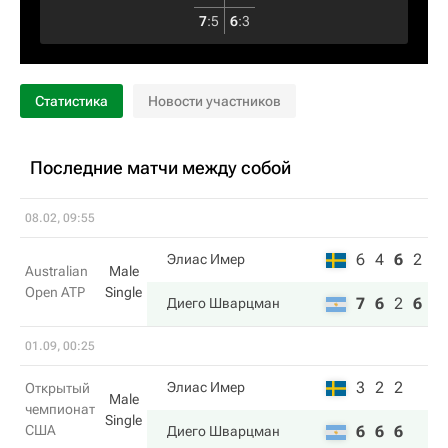
7
:
5
6
:
3
Статистика
Новости участников
Последние матчи между собой
08.02, 09:55
6
4
6
2
Элиас Имер
Australian
Male
Open ATP
Single
7
6
2
6
Диего Шварцман
01.09, 00:25
3
2
2
Элиас Имер
Открытый
Male
чемпионат
Single
США
6
6
6
Диего Шварцман