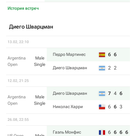
История встреч
Диего Шварцман
13.02, 22:10
6
6
Педро Мартинес
Argentina
Male
Open
Single
2
2
Диего Шварцман
12.02, 21:25
7
4
6
Диего Шварцман
Argentina
Male
Open
Single
6
6
3
Николас Харри
26.08, 22:55
6
6
6
6
Гаэль Монфис
US Open
Male