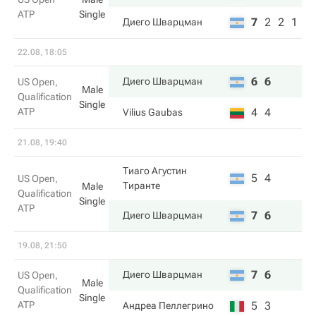
ATP
Single
7
2
2
1
Диего Шварцман
22.08, 18:05
6
6
Диего Шварцман
US Open,
Male
Qualification
Single
ATP
4
4
Vilius Gaubas
21.08, 19:40
Тиаго Агустин
5
4
US Open,
Тиранте
Male
Qualification
Single
ATP
7
6
Диего Шварцман
19.08, 21:50
7
6
Диего Шварцман
US Open,
Male
Qualification
Single
ATP
5
3
Андреа Пеллегрино