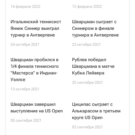
14 февраля 2022
12 февраля 2022
Итальянский теннисист
Шварцман сыграет с
Янник Синнер выиграл
Синнером в финале
турнир в Антверпене
турнира в Антверпене
24 октября 2021
23 октября 2021
Шварцман пробился в
Рублев победил
1/4 финала теннисного
Шварцмана в матче
"Мастерса" в Индиан-
Кубка Лейвера
Уэллсе
25 сентября 2021
13 октября 2021
Шварцман завершил
Циципас сыграет с
выступление на US Open
Алькарасом в третьем
круге US Open
05 сентября 2021
02 сентября 2021