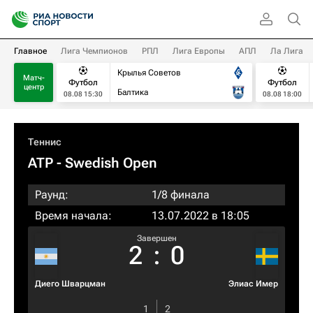
Главное
Лига Чемпионов
РПЛ
Лига Европы
АПЛ
Ла Лига
Крылья Советов
Матч-
Футбол
Футбол
центр
Балтика
08.08 15:30
08.08 18:00
Теннис
ATP
- Swedish Open
Раунд:
1/8 финала
Время начала:
13.07.2022 в 18:05
Завершен
2
:
0
Диего Шварцман
Элиас Имер
1
2