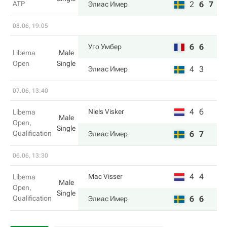
ATP
2
6
7
Элиас Имер
08.06, 19:05
6
6
Уго Умбер
Libema
Male
Open
Single
4
3
Элиас Имер
07.06, 13:40
4
6
Niels Visker
Libema
Male
Open,
Single
Qualification
6
7
Элиас Имер
06.06, 13:30
4
4
Mac Visser
Libema
Male
Open,
Single
Qualification
6
6
Элиас Имер