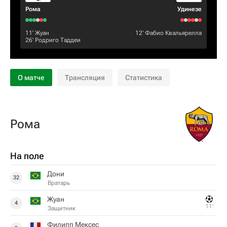
Рома
Удинезе
11‎’‎
Жуан
12‎’‎
Фабио Квальярелла
26‎’‎
Родриго Таддеи
О матче
Трансляция
Статистика
Рома
На поле
Дони
32
Вратарь
Жуан
4
11‎’‎
Защитник
Филипп Мексес