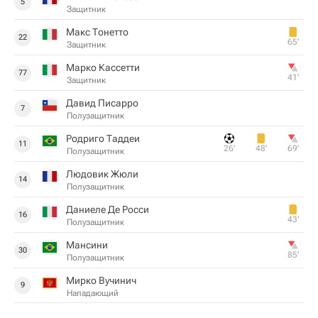
5
Защитник
Макс Тонетто
22
65‎’‎
Защитник
Марко Кассетти
77
41‎’‎
Защитник
Давид Писарро
7
Полузащитник
Родриго Таддеи
11
26‎’‎
48‎’‎
69‎’‎
Полузащитник
Людовик Жюли
14
Полузащитник
Даниеле Де Росси
16
43‎’‎
Полузащитник
Мансини
30
85‎’‎
Полузащитник
Мирко Вучинич
9
Нападающий