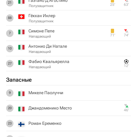
Гаэтано Д'Агостино
21
25‎’‎
63‎’‎
Полузащитник
Гёкхан Инлер
88
Полузащитник
Симоне Пепе
7
71‎’‎
74‎’‎
Нападающий
Антонио Ди Натале
10
Нападающий
Фабио Квальярелла
27
12‎’‎
Нападающий
Запасные
Микеле Паолуччи
9
Джандоменико Место
20
46‎’‎
Роман Еременко
23