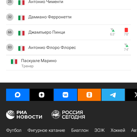
Антонио Чименти
25
Дамиано Ферронетти
32
Джампьеро Пинци
66
63‎’‎
78‎’‎
Антонио Флоро Флорес
83
74‎’‎
Паскуале Марино
Тренер
Футбол
Фигурное катание
Биатлон
ЗОЖ
Хоккей
Ав