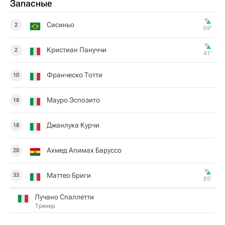
Запасные
Сисиньо
2
69‎’‎
Кристиан Пануччи
2
41‎’‎
Франческо Тотти
10
Мауро Эспозито
18
Джанлука Курчи
18
Ахмед Апимах Баруссо
28
Маттео Бриги
33
85‎’‎
Лучано Спаллетти
Тренер