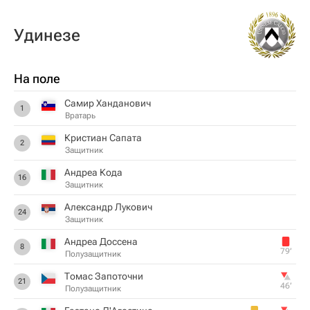
Удинезе
На поле
Самир Ханданович
1
Вратарь
Кристиан Сапата
2
Защитник
Андреа Кода
16
Защитник
Александр Лукович
24
Защитник
Андреа Доссена
8
79‎’‎
Полузащитник
Томас Запоточни
21
46‎’‎
Полузащитник