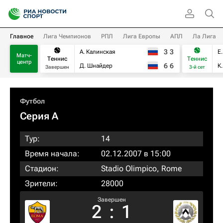
Главное
Лига Чемпионов
РПЛ
Лига Европы
АПЛ
Ла Лига
3
3
А. Калинская
Е
Матч-
Теннис
Теннис
центр
6
6
Д. Шнайдер
К
Завершен
3-й сет
Футбол
Серия А
Тур:
14
Время начала:
02.12.2007 в 15:00
Стадион:
Stadio Olimpico, Rome
Зрители:
28000
Завершен
2
:
1