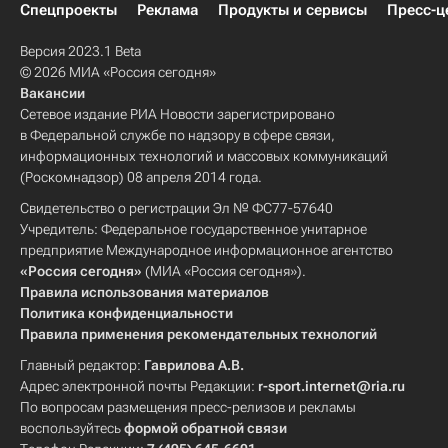
Спецпроекты
Реклама
Продукты и сервисы
Пресс-ц
Версия 2023.1 Beta
© 2026 МИА «Россия сегодня»
Вакансии
Сетевое издание РИА Новости зарегистрировано
в Федеральной службе по надзору в сфере связи,
информационных технологий и массовых коммуникаций
(Роскомнадзор) 08 апреля 2014 года.
Свидетельство о регистрации Эл № ФС77-57640
Учредитель: Федеральное государственное унитарное
предприятие Международное информационное агентство
«Россия сегодня»
(МИА «Россия сегодня»).
Правила использования материалов
Политика конфиденциальности
Правила применения рекомендательных технологий
Главный редактор:
Гаврилова А.В.
Адрес электронной почты Редакции:
r-sport.internet@ria.ru
По вопросам размещения пресс-релизов и рекламы
воспользуйтесь
формой обратной связи