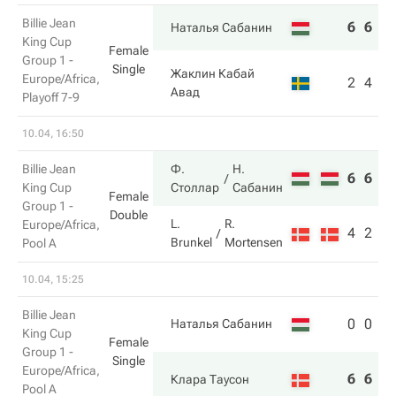
Billie Jean
6
6
Наталья Сабанин
King Cup
Female
Group 1 -
Single
Жаклин Кабай
Europe/Africa,
2
4
Авад
Playoff 7-9
10.04, 16:50
Billie Jean
Ф.
Н.
6
6
King Cup
Столлар
Сабанин
Female
Group 1 -
Double
L.
R.
Europe/Africa,
4
2
Brunkel
Mortensen
Pool A
10.04, 15:25
Billie Jean
0
0
Наталья Сабанин
King Cup
Female
Group 1 -
Single
Europe/Africa,
6
6
Клара Таусон
Pool A