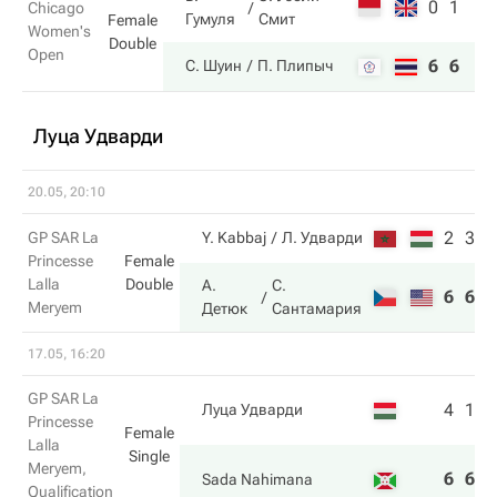
0
1
Chicago
Гумуля
Смит
Female
Women's
Double
Open
6
6
С. Шуин
П. Плипыч
Луца Удварди
20.05, 20:10
2
3
GP SAR La
Y. Kabbaj
Л. Удварди
Princesse
Female
Lalla
Double
А.
С.
6
6
Meryem
Детюк
Сантамария
17.05, 16:20
GP SAR La
4
1
Луца Удварди
Princesse
Female
Lalla
Single
Meryem,
6
6
Sada Nahimana
Qualification