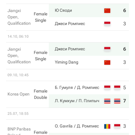
6
6
Ю Сяоди
Jiangxi
Female
Open,
Single
Qualification
3
1
Джеси Ромпиес
14.10, 06:10
6
7
Джеси Ромпиес
Jiangxi
Female
Open,
Single
Qualification
3
5
Yiming Dang
09.10, 10:45
5
6
Б. Гумуля
Д. Ромпиес
Female
Korea Open
Double
7
1
Л. Кумхум
П. Плипыч
25.07, 18:55
3
2
O. Gavrila
Д. Ромпиес
BNP Paribas
Female