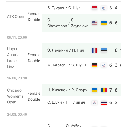
3
4
Б. Гумуля
С. Шуин
Female
ATX Open
Double
C.
S.
6
6
Chavatipon
Zeynalova
08.11, 20:00
Upper
1
6
10
Э. Лечемия
И. Нил
Austria
Female
Ladies
Double
6
3
8
М. Бартель
С. Шуин
Linz
26.08, 20:30
7
6
Н. Киченок
Р. Олару
Chicago
Female
Women's
Double
Open
6
3
С. Шуин
П. Плипыч
24.08, 00:40
Б.
Э. Уэбли-