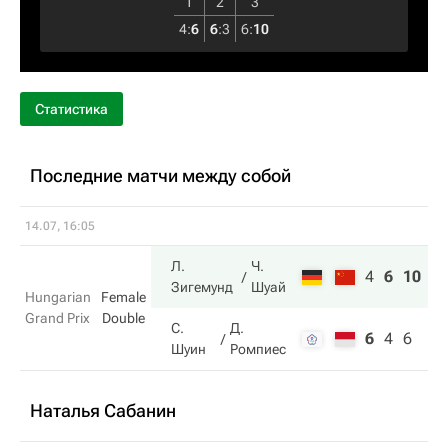
1
2
3
4
:
6
6
:
3
6
:
10
Статистика
Последние матчи между собой
14.07, 16:05
Л.
Ч.
4
6
10
Зигемунд
Шуай
Hungarian
Female
Grand Prix
Double
С.
Д.
6
4
6
Шуин
Ромпиес
Наталья Сабанин