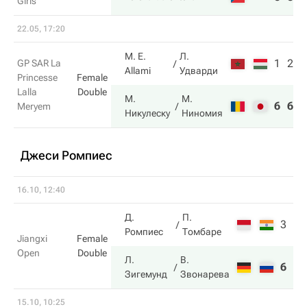
Girls
22.05, 17:20
M. E.
Л.
1
2
GP SAR La
Allami
Удварди
Princesse
Female
Lalla
Double
М.
М.
6
6
Meryem
Никулеску
Ниномия
Джеси Ромпиес
16.10, 12:40
Д.
П.
3
5
Ромпиес
Томбаре
Jiangxi
Female
Open
Double
Л.
В.
6
7
Зигемунд
Звонарева
15.10, 10:25