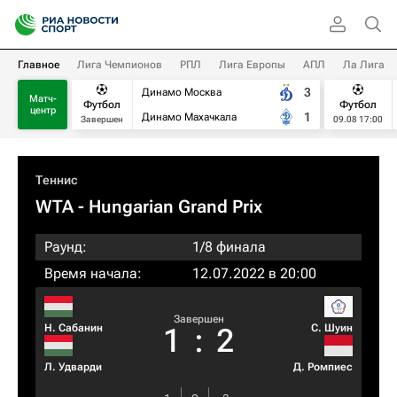
Главное
Лига Чемпионов
РПЛ
Лига Европы
АПЛ
Ла Лига
3
Динамо Москва
Матч-
Футбол
Футбол
центр
1
Динамо Махачкала
Завершен
09.08 17:00
Теннис
WTA
- Hungarian Grand Prix
Раунд:
1/8 финала
Время начала:
12.07.2022 в 20:00
Завершен
Н. Сабанин
С. Шуин
1
:
2
Л. Удварди
Д. Ромпиес