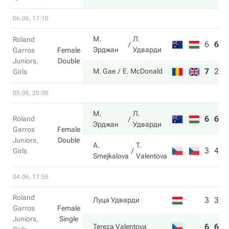
06.06, 17:10
М.
Л.
Roland
6
6
6
Эрджан
Удварди
Garros
Female
Juniors,
Double
7
2
1
M. Gae
E. McDonald
Girls
05.06, 20:00
М.
Л.
6
6
Roland
Эрджан
Удварди
Garros
Female
Juniors,
Double
A.
T.
3
4
Girls
Smejkalova
Valentova
04.06, 17:55
Roland
3
3
Луца Удварди
Garros
Female
Juniors,
Single
6
6
Tereza Valentova