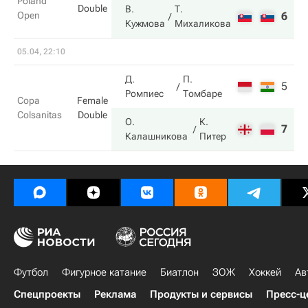
Poland
Double
В.
Т.
Open
6
6
Кужмова
Михаликова
05.04, 22:10
Д.
П.
5
2
Ромпиес
Томбаре
Copa
Female
Colsanitas
Double
О.
К.
7
6
Калашникова
Питер
Футбол
Фигурное катание
Биатлон
ЗОЖ
Хоккей
Ав
Спецпроекты
Реклама
Продукты и сервисы
Пресс-ц