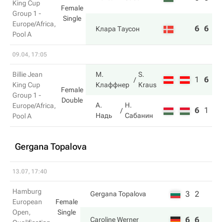
King Cup
Female
Group 1 -
Single
Europe/Africa,
6
6
Клара Таусон
Pool A
09.04, 17:05
Billie Jean
М.
S.
1
6
1
King Cup
Клаффнер
Kraus
Female
Group 1 -
Double
А.
Н.
Europe/Africa,
6
1
5
Надь
Сабанин
Pool A
Gergana Topalova
13.07, 17:40
Hamburg
3
2
Gergana Topalova
European
Female
Open,
Single
6
6
Caroline Werner