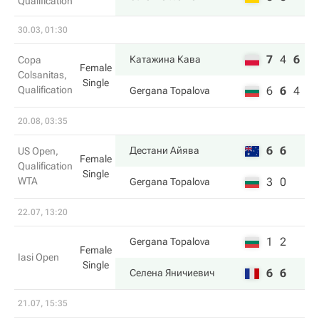
Qualification
30.03, 01:30
7
4
6
Катажина Кава
Copa
Female
Colsanitas,
Single
Qualification
6
6
4
Gergana Topalova
20.08, 03:35
6
6
Дестани Айява
US Open,
Female
Qualification
Single
WTA
3
0
Gergana Topalova
22.07, 13:20
1
2
Gergana Topalova
Female
Iasi Open
Single
6
6
Селена Яничиевич
21.07, 15:35