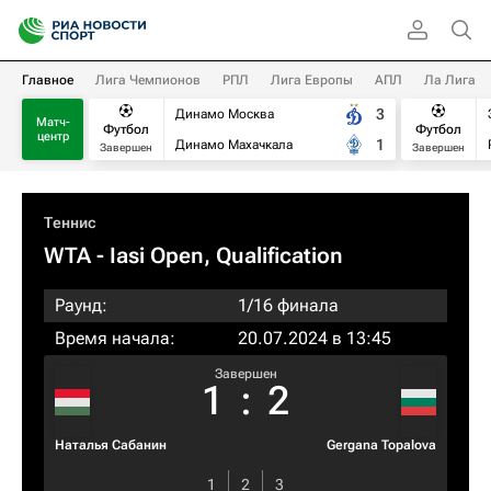
Главное
Лига Чемпионов
РПЛ
Лига Европы
АПЛ
Ла Лига
3
Динамо Москва
Матч-
Футбол
Футбол
центр
1
Динамо Махачкала
Завершен
Завершен
Теннис
WTA
- Iasi Open, Qualification
Раунд:
1/16 финала
Время начала:
20.07.2024 в 13:45
Завершен
1
:
2
Наталья Сабанин
Gergana Topalova
1
2
3