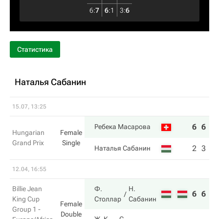
6
:
7
6
:
1
3
:
6
Статистика
Наталья Сабанин
15.07, 13:25
6
6
Ребека Масарова
Hungarian
Female
Grand Prix
Single
2
3
Наталья Сабанин
12.04, 16:55
Billie Jean
Ф.
Н.
6
6
King Cup
Столлар
Сабанин
Female
Group 1 -
Double