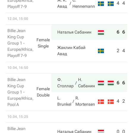
Ж. К.
C.
Europe/Africa,
4
4
Авад
Hennemann
Playoff 7-9
12.04, 15:00
Billie Jean
6
6
Наталья Сабанин
King Cup
Female
Group 1 -
Single
Жаклин Кабай
Europe/Africa,
2
4
Авад
Playoff 7-9
10.04, 16:50
Billie Jean
Ф.
Н.
6
6
King Cup
Столлар
Сабанин
Female
Group 1 -
Double
L.
R.
Europe/Africa,
4
2
Brunkel
Mortensen
Pool A
10.04, 15:25
Billie Jean
0
0
Наталья Сабанин