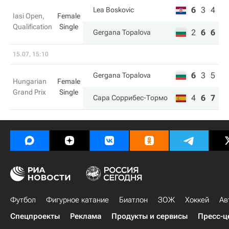
6
3
4
Lea Boskovic
Iasi Open,
Female
Qualification
Single
2
6
6
Gergana Topalova
15.07, 15:10
6
3
5
Gergana Topalova
Hungarian
Female
Grand Prix
Single
4
6
7
Сара Соррибес-Тормо
Футбол
Фигурное катание
Биатлон
ЗОЖ
Хоккей
Ав
Спецпроекты
Реклама
Продукты и сервисы
Пресс-ц