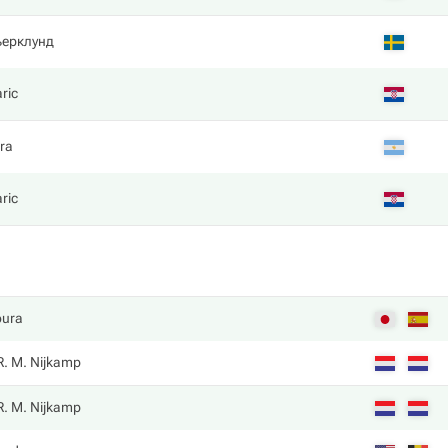
ьерклунд
ric
rra
ric
oura
R. M. Nijkamp
R. M. Nijkamp