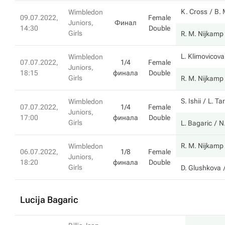
K. Cross
В.
Wimbledon
09.07.2022,
Female
Juniors,
Финал
14:30
Double
Girls
R. M. Nijkamp
L. Klimovicova
Wimbledon
07.07.2022,
1/4
Female
Juniors,
18:15
финала
Double
Girls
R. M. Nijkamp
S. Ishii
L. Ta
Wimbledon
07.07.2022,
1/4
Female
Juniors,
17:00
финала
Double
Girls
L. Bagaric
N
R. M. Nijkamp
Wimbledon
06.07.2022,
1/8
Female
Juniors,
18:20
финала
Double
Girls
D. Glushkova
Lucija Bagaric