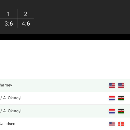
1
2
3
:
6
4
:
6
Charney
A. Okutoyi
A. Okutoyi
Svendsen