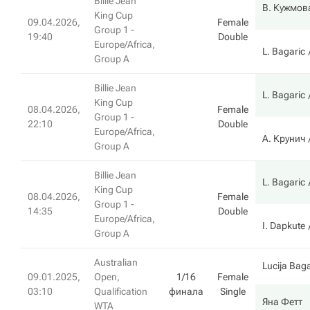
Billie Jean
В. Кужмов
King Cup
09.04.2026,
Female
Group 1 -
19:40
Double
Europe/Africa,
L. Bagaric
Group A
Billie Jean
L. Bagaric
King Cup
08.04.2026,
Female
Group 1 -
22:10
Double
Europe/Africa,
А. Крунич
Group A
Billie Jean
L. Bagaric
King Cup
08.04.2026,
Female
Group 1 -
14:35
Double
Europe/Africa,
I. Dapkute
Group A
Australian
Lucija Baga
09.01.2025,
Open,
1/16
Female
03:10
Qualification
финала
Single
Яна Фетт
WTA