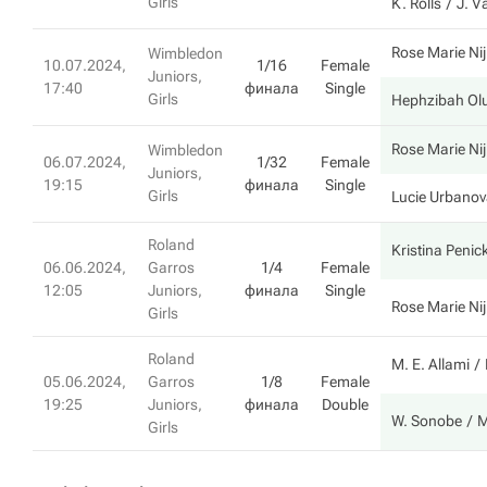
Girls
K. Rolls
J. 
Rose Marie N
Wimbledon
10.07.2024,
1/16
Female
Juniors,
17:40
финала
Single
Girls
Hephzibah Ol
Rose Marie N
Wimbledon
06.07.2024,
1/32
Female
Juniors,
19:15
финала
Single
Girls
Lucie Urbano
Roland
Kristina Penic
06.06.2024,
Garros
1/4
Female
12:05
Juniors,
финала
Single
Rose Marie N
Girls
Roland
M. E. Allami
05.06.2024,
Garros
1/8
Female
19:25
Juniors,
финала
Double
W. Sonobe
M
Girls