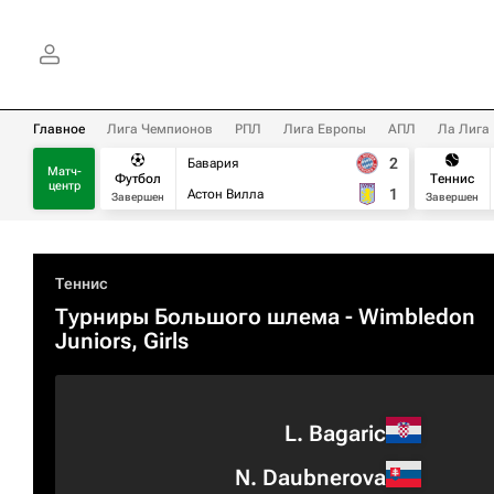
Главное
Лига Чемпионов
РПЛ
Лига Европы
АПЛ
Ла Лига
2
Бавария
Матч-
Футбол
Теннис
центр
1
Астон Вилла
Завершен
Завершен
Теннис
Турниры Большого шлема
- Wimbledon
Juniors, Girls
L. Bagaric
N. Daubnerova