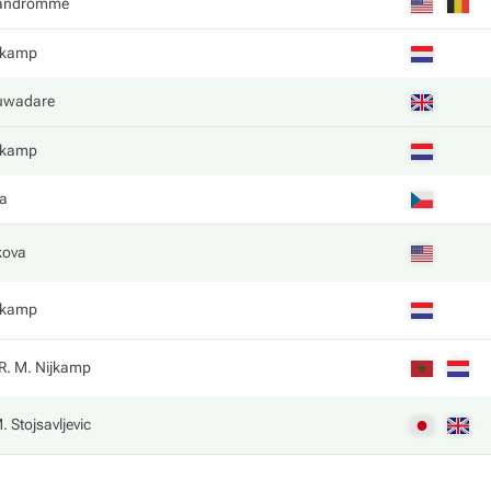
Vandromme
ijkamp
uwadare
ijkamp
va
kova
ijkamp
R. M. Nijkamp
. Stojsavljevic