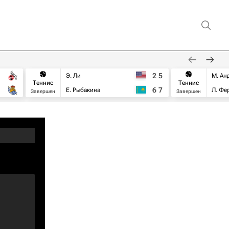
2
5
Э. Ли
М. Ан
Теннис
Теннис
6
7
Е. Рыбакина
Л. Фе
Завершен
Завершен