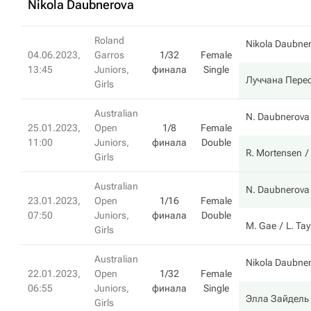
Nikola Daubnerova
Roland
Nikola Daubne
04.06.2023,
Garros
1/32
Female
13:45
Juniors,
финала
Single
Луччана Пере
Girls
Australian
N. Daubnerova
25.01.2023,
Open
1/8
Female
11:00
Juniors,
финала
Double
R. Mortensen
Girls
Australian
N. Daubnerova
23.01.2023,
Open
1/16
Female
07:50
Juniors,
финала
Double
M. Gae
L. Tay
Girls
Australian
Nikola Daubne
22.01.2023,
Open
1/32
Female
06:55
Juniors,
финала
Single
Элла Зайдель
Girls