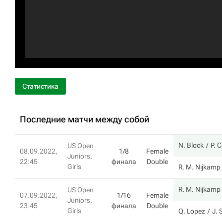
Статистика
Последние матчи между собой
N. Block
P. 
US Open
08.09.2022,
1/8
Female
Juniors,
22:45
финала
Double
Girls
R. M. Nijkamp
R. M. Nijkamp
US Open
07.09.2022,
1/16
Female
Juniors,
23:45
финала
Double
Girls
Q. Lopez
J. 