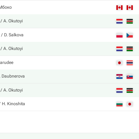
 Мбоко
A. Okutoyi
D. Salkova
A. Okutoyi
rarudee
. Daubnerova
A. Okutoyi
H. Kinoshita