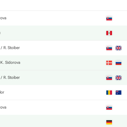
rova
с
R. Stoiber
K. Sidorova
R. Stoiber
lor
rova