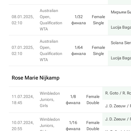
Australian
Мирьям Б
08.01.2025,
Open,
1/32
Female
02:10
Qualification
финала
Single
Lucija Baga
WTA
Australian
Solana Sie
07.01.2025,
Open,
1/64
Female
02:10
Qualification
финала
Single
Lucija Baga
WTA
Rose Marie Nijkamp
R. Goto
R. R
Wimbledon
11.07.2024,
1/8
Female
Juniors,
18:45
финала
Double
Girls
J. D. Zeeuw
J. D. Zeeuw
Wimbledon
10.07.2024,
1/16
Female
Juniors,
20:55
финала
Double