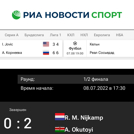
Серия А
Бундеслига
Лига 1
КХЛ
НХЛ
Евролига
НБА
3
4
I. Jovic
Кельн
Футбол
6
6
А. Корнеева
Реал Сосьедад
07.08 19:00
Раунд:
1/2 финала
Время начала:
08.07.2022 в 17:30
Завершен
R. M. Nijkamp
0
:
2
A. Okutoyi