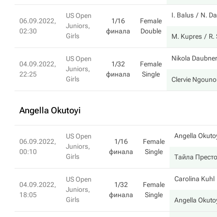
I. Balus
N. D
US Open
06.09.2022,
1/16
Female
Juniors,
02:30
финала
Double
Girls
M. Kupres
R.
Nikola Daubne
US Open
04.09.2022,
1/32
Female
Juniors,
22:25
финала
Single
Girls
Clervie Ngoun
Angella Okutoyi
Angella Okuto
US Open
06.09.2022,
1/16
Female
Juniors,
00:10
финала
Single
Girls
Тайла Прест
Carolina Kuhl
US Open
04.09.2022,
1/32
Female
Juniors,
18:05
финала
Single
Girls
Angella Okuto