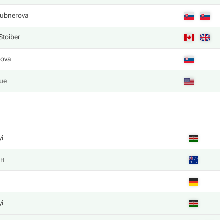
aubnerova
 Stoiber
rova
oue
yi
он
yi