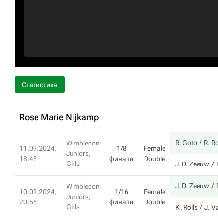
Статистика
Rose Marie Nijkamp
R. Goto
R. R
Wimbledon
11.07.2024,
1/8
Female
Juniors,
18:45
финала
Double
Girls
J. D. Zeeuw
J. D. Zeeuw
Wimbledon
10.07.2024,
1/16
Female
Juniors,
20:55
финала
Double
Girls
K. Rolls
J. 