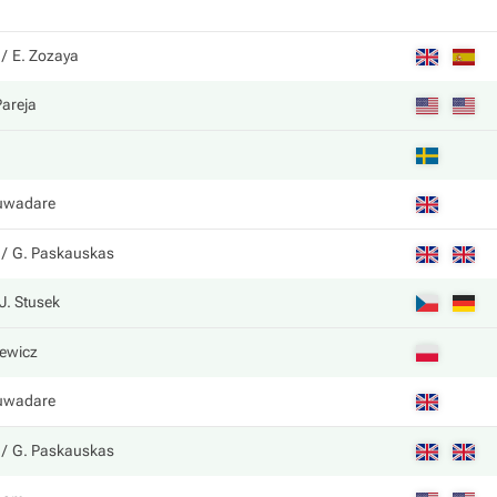
E. Zozaya
Pareja
uwadare
G. Paskauskas
J. Stusek
iewicz
uwadare
G. Paskauskas