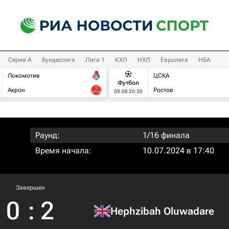
Серия А
Бундеслига
Лига 1
КХЛ
НХЛ
Евролига
НБА
Локомотив
ЦСКА
Футбол
Акрон
Ростов
08.08 20:30
Раунд:
1/16 финала
Время начала:
10.07.2024 в 17:40
Завершен
0
:
2
Hephzibah Oluwadare