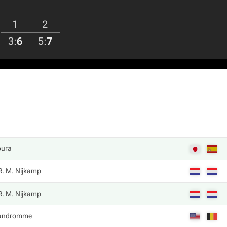
1
2
3
:
6
5
:
7
oura
R. M. Nijkamp
R. M. Nijkamp
Vandromme