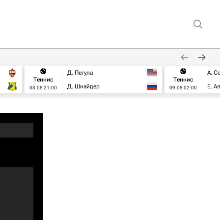
Д. Пегула
А. С
Теннис
Теннис
Д. Шнайдер
Е. А
08.08 21:00
09.08 02:00