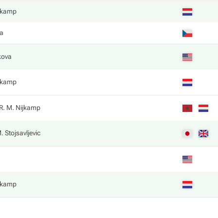
ijkamp
va
kova
ijkamp
R. M. Nijkamp
. Stojsavljevic
ijkamp