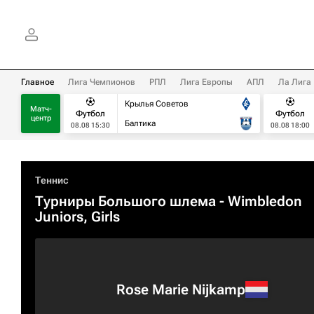
Главное
Лига Чемпионов
РПЛ
Лига Европы
АПЛ
Ла Лига
Крылья Советов
Матч-
Футбол
Футбол
центр
Балтика
08.08 15:30
08.08 18:00
Теннис
Турниры Большого шлема
- Wimbledon
Juniors, Girls
Rose Marie Nijkamp