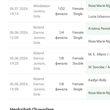
Rose Marie N
Wimbledon
06.07.2024,
1/32
Female
Juniors,
19:15
финала
Single
Girls
Lucie Urbano
Roland
Kristina Penic
06.06.2024,
Garros
1/4
Female
12:05
Juniors,
финала
Single
Rose Marie N
Girls
Roland
M. E. Allami
05.06.2024,
Garros
1/8
Female
19:25
Juniors,
финала
Double
W. Sonobe
M
Girls
Roland
Kaitlyn Rolls
05.06.2024,
Garros
1/8
Female
15:05
Juniors,
финала
Single
Rose Marie N
Girls
Hephzibah Oluwadare