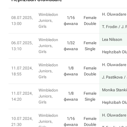
H. Oluwadare
Wimbledon
08.07.2025,
1/16
Female
Juniors,
13:00
финала
Double
Girls
T. Frodin
J. 
Lea Nilsson
Wimbledon
06.07.2025,
1/32
Female
Juniors,
13:10
финала
Single
Girls
Hephzibah Ol
H. Oluwadare
Wimbledon
11.07.2024,
1/8
Female
Juniors,
18:55
финала
Double
Girls
J. Pastikova
Monika Stank
Wimbledon
11.07.2024,
1/8
Female
Juniors,
14:20
финала
Single
Girls
Hephzibah Ol
H. Oluwadare
Wimbledon
10.07.2024,
1/16
Female
Juniors,
21:30
финала
Double