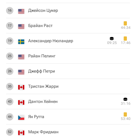
Джейсон Цукер
16
Брайан Раст
17
44:34
Александер Нюландер
19
09:25
17:46
Райан Пелинг
25
Джефф Петри
26
Тристан Жарри
35
Дантон Хейнен
43
31:16
Ян Рутта
44
53:40
Марк Фридман
52