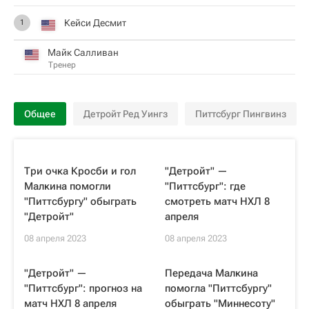
Кейси Десмит
1
Майк Салливан
Тренер
Общее
Детройт Ред Уингз
Питтсбург Пингвинз
Три очка Кросби и гол
"Детройт" —
Малкина помогли
"Питтсбург": где
"Питтсбургу" обыграть
смотреть матч НХЛ 8
"Детройт"
апреля
08 апреля 2023
08 апреля 2023
"Детройт" —
Передача Малкина
"Питтсбург": прогноз на
помогла "Питтсбургу"
матч НХЛ 8 апреля
обыграть "Миннесоту"