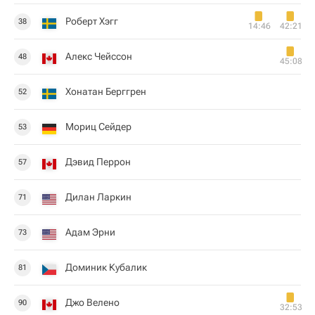
Роберт Хэгг
38
14:46
42:21
Алекс Чейссон
48
45:08
Хонатан Берггрен
52
Мориц Сейдер
53
Дэвид Перрон
57
Дилан Ларкин
71
Адам Эрни
73
Доминик Кубалик
81
Джо Велено
90
32:53