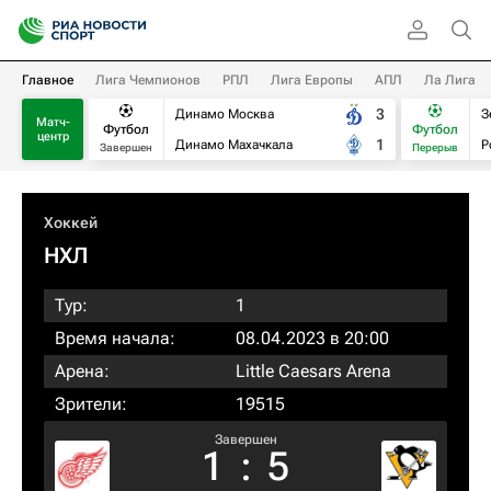
Главное
Лига Чемпионов
РПЛ
Лига Европы
АПЛ
Ла Лига
3
Динамо Москва
З
Матч-
Футбол
Футбол
центр
1
Динамо Махачкала
Р
Завершен
Перерыв
Хоккей
НХЛ
Тур:
1
Время начала:
08.04.2023 в 20:00
Арена:
Little Caesars Arena
Зрители:
19515
Завершен
1
:
5