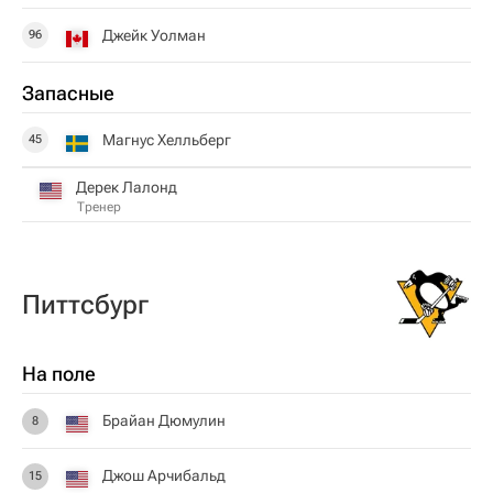
Джейк Уолман
96
Запасные
Магнус Хелльберг
45
Дерек Лалонд
Тренер
Питтсбург
На поле
Брайан Дюмулин
8
Джош Арчибальд
15