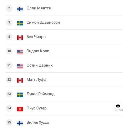
Олли Мяяття
2
Симон Эдвинссон
3
Бен Чиаро
8
Эндрю Копп
18
Остин Царник
21
Мэтт Луфф
22
Лукас Рэймонд
23
Пиус Сутер
24
31:58
Вилле Хуссо
35