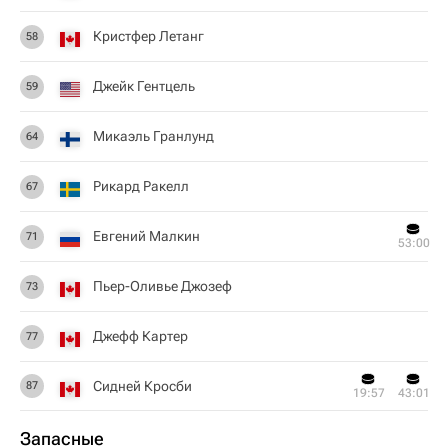
Кристфер Летанг
58
Джейк Гентцель
59
Микаэль Гранлунд
64
Рикард Ракелл
67
Евгений Малкин
71
53:00
Пьер-Оливье Джозеф
73
Джефф Картер
77
Сидней Кросби
87
19:57
43:01
Запасные