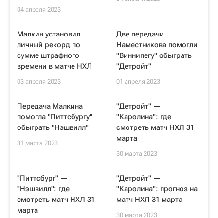
04 апреля 2023
Малкин установил
Две передачи
личный рекорд по
Наместникова помогли
сумме штрафного
"Виннипегу" обыграть
времени в матче НХЛ
"Детройт"
03 апреля 2023
01 апреля 2023
Передача Малкина
"Детройт" —
помогла "Питтсбургу"
"Каролина": где
обыграть "Нэшвилл"
смотреть матч НХЛ 31
марта
31 марта 2023
30 марта 2023
"Питтсбург" —
"Детройт" —
"Нэшвилл": где
"Каролина": прогноз на
смотреть матч НХЛ 31
матч НХЛ 31 марта
марта
30 марта 2023