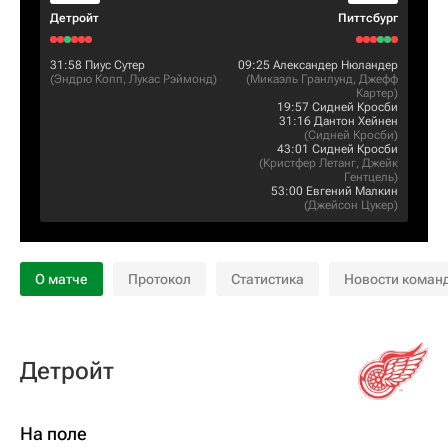
Детройт
Питтсбург
31:58
Пиус Сутер
09:25
Александер Нюландер
(
Эндрю Копп
,
Лукас Рэймонд
)
(
Микаэль Гранлунд
,
Джефф
Картер
)
19:57
Сидней Кросби
31:16
Дантон Хейнен
(
Сидней Кросби
)
43:01
Сидней Кросби
(
Кристфер Летанг
,
Джейк
Гентцель
)
53:00
Евгений Малкин
(
Джейсон Цукер
)
О матче
Протокол
Статистика
Новости коман
Детройт
На поле