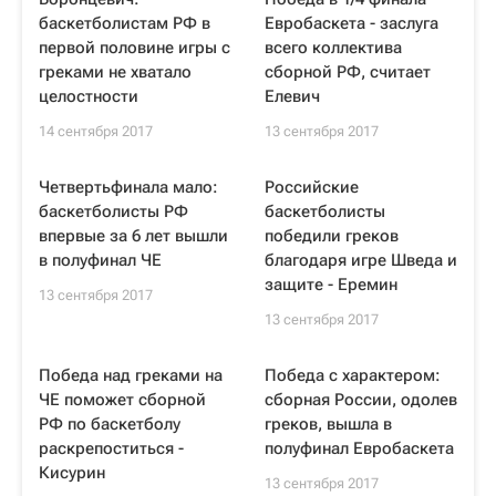
баскетболистам РФ в
Евробаскета - заслуга
первой половине игры с
всего коллектива
греками не хватало
сборной РФ, считает
целостности
Елевич
14 сентября 2017
13 сентября 2017
Четвертьфинала мало:
Российские
баскетболисты РФ
баскетболисты
впервые за 6 лет вышли
победили греков
в полуфинал ЧЕ
благодаря игре Шведа и
защите - Еремин
13 сентября 2017
13 сентября 2017
Победа над греками на
Победа с характером:
ЧЕ поможет сборной
сборная России, одолев
РФ по баскетболу
греков, вышла в
раскрепоститься -
полуфинал Евробаскета
Кисурин
13 сентября 2017