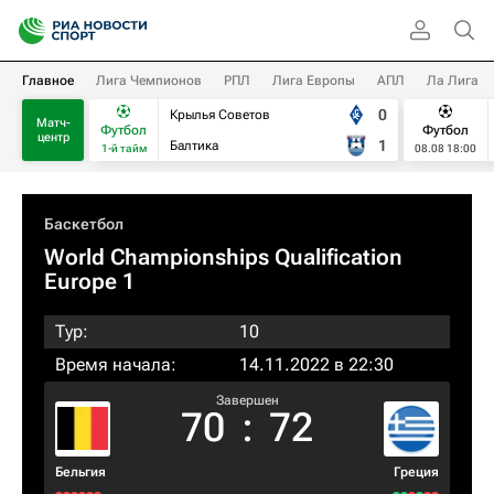
Главное
Лига Чемпионов
РПЛ
Лига Европы
АПЛ
Ла Лига
0
Крылья Советов
Матч-
Футбол
Футбол
центр
1
Балтика
1-й тайм
08.08 18:00
Баскетбол
World Championships Qualification
Europe 1
Тур:
10
Время начала:
14.11.2022 в 22:30
Завершен
70
:
72
Бельгия
Греция