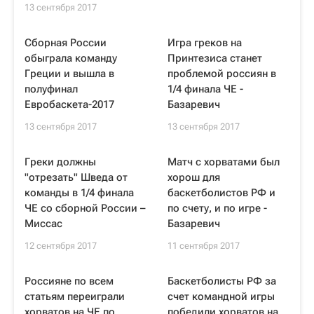
13 сентября 2017
Сборная России
Игра греков на
обыграла команду
Принтезиса станет
Греции и вышла в
проблемой россиян в
полуфинал
1/4 финала ЧЕ -
Евробаскета-2017
Базаревич
13 сентября 2017
13 сентября 2017
Греки должны
Матч с хорватами был
"отрезать" Шведа от
хорош для
команды в 1/4 финала
баскетболистов РФ и
ЧЕ со сборной России –
по счету, и по игре -
Миссас
Базаревич
12 сентября 2017
11 сентября 2017
Россияне по всем
Баскетболисты РФ за
статьям переиграли
счет командной игры
хорватов на ЧЕ по
победили хорватов на