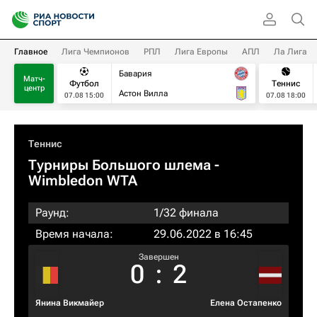
Главное
Лига Чемпионов
РПЛ
Лига Европы
АПЛ
Ла Лига
Бавария
Матч-
Футбол
Теннис
центр
Астон Вилла
07.08 15:00
07.08 18:00
Теннис
Турниры Большого шлема
-
Wimbledon WTA
Раунд:
1/32 финала
Время начала:
29.06.2022 в 16:45
Завершен
0
:
2
Янина Викмайер
Елена Остапенко