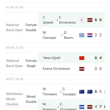
07.08, 01:05
С.
Е.
6
6
Шувэй
Остапенко
National
Female
Bank Open
Double
М.
Д.
2
2
Саккари
Векич
04.08, 23:35
6
4
Чжан Шуай
National
Female
Bank Open
Single
0
0
Елена Остапенко
09.07, 20:40
М.
С.
6
5
2
Wimbledon
Полманс
Сандерс
Mixed
Mixed
Double
Doubles
М.
Е.
4
7
6
Аревало
Остапенко