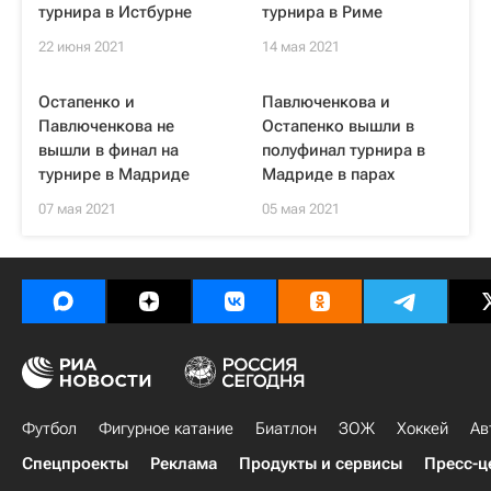
турнира в Истбурне
турнира в Риме
22 июня 2021
14 мая 2021
Остапенко и
Павлюченкова и
Павлюченкова не
Остапенко вышли в
вышли в финал на
полуфинал турнира в
турнире в Мадриде
Мадриде в парах
07 мая 2021
05 мая 2021
Футбол
Фигурное катание
Биатлон
ЗОЖ
Хоккей
Ав
Спецпроекты
Реклама
Продукты и сервисы
Пресс-ц