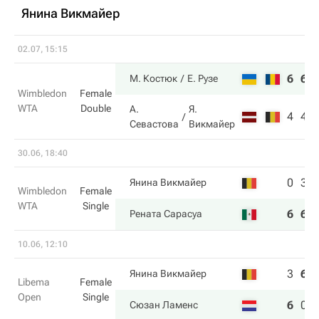
Янина Викмайер
02.07, 15:15
6
6
М. Костюк
Е. Рузе
Wimbledon
Female
WTA
Double
А.
Я.
4
4
Севастова
Викмайер
30.06, 18:40
0
3
Янина Викмайер
Wimbledon
Female
WTA
Single
6
6
Рената Сарасуа
10.06, 12:10
3
6
Янина Викмайер
Libema
Female
Open
Single
6
0
Сюзан Ламенс