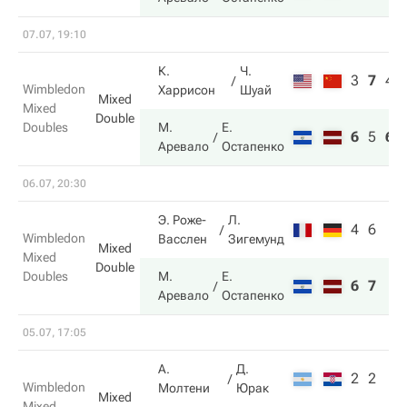
07.07, 19:10
К.
Ч.
3
7
4
Wimbledon
Харрисон
Шуай
Mixed
Mixed
Double
Doubles
М.
Е.
6
5
6
Аревало
Остапенко
06.07, 20:30
Э. Роже-
Л.
4
6
Wimbledon
Васслен
Зигемунд
Mixed
Mixed
Double
Doubles
М.
Е.
6
7
Аревало
Остапенко
05.07, 17:05
А.
Д.
2
2
Wimbledon
Молтени
Юрак
Mixed
Mixed