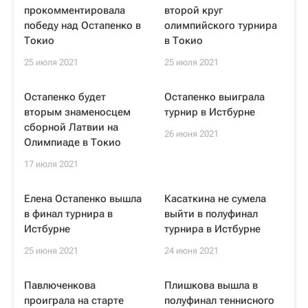
прокомментировала
второй круг
победу над Остапенко в
олимпийского турнира
Токио
в Токио
25 июля 2021
25 июля 2021
Остапенко будет
Остапенко выиграла
вторым знаменосцем
турнир в Истбурне
сборной Латвии на
26 июня 2021
Олимпиаде в Токио
17 июля 2021
Елена Остапенко вышла
Касаткина не сумела
в финал турнира в
выйти в полуфинал
Истбурне
турнира в Истбурне
25 июня 2021
24 июня 2021
Павлюченкова
Плишкова вышла в
проиграла на старте
полуфинал теннисного