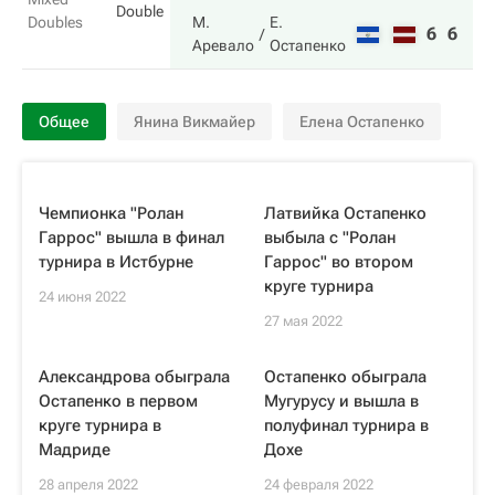
Double
Doubles
М.
Е.
6
6
Аревало
Остапенко
Общее
Янина Викмайер
Елена Остапенко
Чемпионка "Ролан
Латвийка Остапенко
Гаррос" вышла в финал
выбыла с "Ролан
турнира в Истбурне
Гаррос" во втором
круге турнира
24 июня 2022
27 мая 2022
Александрова обыграла
Остапенко обыграла
Остапенко в первом
Мугурусу и вышла в
круге турнира в
полуфинал турнира в
Мадриде
Дохе
28 апреля 2022
24 февраля 2022