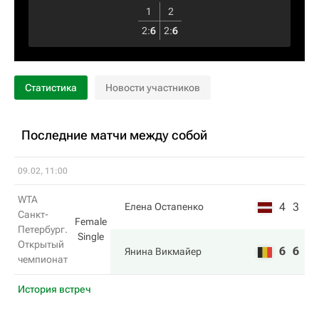
1
2
2
:
6
2
:
6
Статистика
Новости участников
Последние матчи между собой
09.02, 11:00
WTA
4
3
Елена Остапенко
Санкт-
Female
Петербург.
Single
Открытый
6
6
Янина Викмайер
чемпионат
История встреч