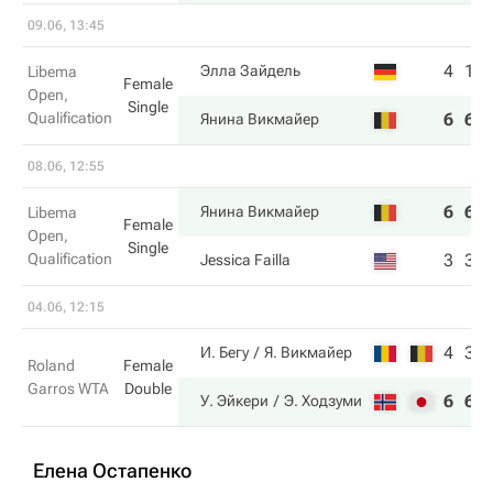
09.06, 13:45
4
1
Элла Зайдель
Libema
Female
Open,
Single
Qualification
6
6
Янина Викмайер
08.06, 12:55
6
6
Янина Викмайер
Libema
Female
Open,
Single
Qualification
3
3
Jessica Failla
04.06, 12:15
4
3
И. Бегу
Я. Викмайер
Roland
Female
Garros WTA
Double
6
6
У. Эйкери
Э. Ходзуми
Елена Остапенко